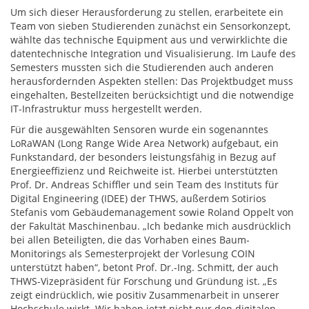
Um sich dieser Herausforderung zu stellen, erarbeitete ein
Team von sieben Studierenden zunächst ein Sensorkonzept,
wählte das technische Equipment aus und verwirklichte die
datentechnische Integration und Visualisierung. Im Laufe des
Semesters mussten sich die Studierenden auch anderen
herausfordernden Aspekten stellen: Das Projektbudget muss
eingehalten, Bestellzeiten berücksichtigt und die notwendige
IT-Infrastruktur muss hergestellt werden.
Für die ausgewählten Sensoren wurde ein sogenanntes
LoRaWAN (Long Range Wide Area Network) aufgebaut, ein
Funkstandard, der besonders leistungsfähig in Bezug auf
Energieeffizienz und Reichweite ist. Hierbei unterstützten
Prof. Dr. Andreas Schiffler und sein Team des Instituts für
Digital Engineering (IDEE) der THWS, außerdem Sotirios
Stefanis vom Gebäudemanagement sowie Roland Oppelt von
der Fakultät Maschinenbau. „Ich bedanke mich ausdrücklich
bei allen Beteiligten, die das Vorhaben eines Baum-
Monitorings als Semesterprojekt der Vorlesung COIN
unterstützt haben“, betont Prof. Dr.-Ing. Schmitt, der auch
THWS-Vizepräsident für Forschung und Gründung ist. „Es
zeigt eindrücklich, wie positiv Zusammenarbeit in unserer
Hochschule wirkt. Wir haben jetzt nicht nur den digitalen