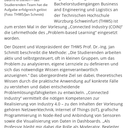
Bachelorstudiengängen Business
Studierenden-Team hat die
and Engineering und Logistics an
Aufgabe erfolgreich gelöst
(Foto: THWS/Jan Schmitt)
der Technischen Hochschule
Würzburg-Schweinfurt (THWS) ist
zum ersten Mal in der Vorlesung „Connected Industry (COIN)“
die Lehrmethode des „Problem-based Learning“ eingesetzt
worden.
Der Dozent und Vizepräsident der THWS Prof. Dr.-Ing. Jan
Schmitt beschreibt die Methode: „Die Studierenden arbeiten
aktiv und selbstgesteuert, oft in kleinen Gruppen, um das
Problem zu analysieren, eigene Lernziele zu definieren und
sich das notwendige Wissen eigenverantwortlich
anzueignen.“ Das übergeordnete Ziel sei dabei, theoretisches
Wissen durch die praktische Anwendung auf konkrete Fälle
zu verstehen und dabei entscheidende
Problemlösungsfähigkeiten zu entwickeln. „Connected
Industry“ vermittelt die nötigen Kompetenzen zur
Realisierung von Industry 4.0 – zu den Inhalten der Vorlesung
gehören Netzwerktechnik, Internet of Things (IoT), grafische
Programmierung in Node-Red und Anbindung von Sensoren
sowie die Visualisierung von Daten in Dashboards. „Als
Professor bleibt mir dabei die Rolle als Moderator, Begleiter