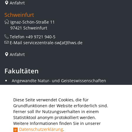
Anfahrt
Schweinfurt
Ignaz-Schön-Straße 11
97421 Schweinfurt
Telefon
+49 9721 940-5
E-Mail
servicezentrale-sw[at]thws.de
Anfahrt
Fakultäten
Angewandte Natur- und Geisteswissenschaften
Angewandte Sozialwissenschaften
Architektur und Bauingenieurwesen
Elektrotechnik
Diese Seite verwendet Cookies, die für
Gestaltung
Grundfunktionen der Website erforderlich sind.
Informatik und Wirtschaftsinformatik
Ferner soll Ihr Nutzungsverhalten in einem
Kunststofftechnik und Vermessung
Statistiktool anonym protokolliert werden.
Maschinenbau
Weitere Informationen finden Sie in unserer
THWS Business School
Datenschutzerklärung
.