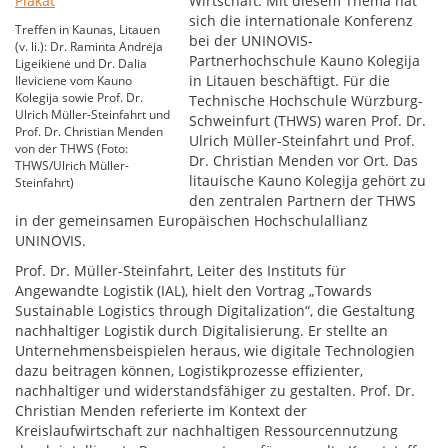
Wirtschaft: Mit diesem Thema hat
sich die internationale Konferenz
Treffen in Kaunas, Litauen
bei der UNINOVIS-
(v. li.): Dr. Raminta Andrėja
Partnerhochschule Kauno Kolegija
Ligeikienė und Dr. Dalia
in Litauen beschäftigt. Für die
Ileviciene vom Kauno
Kolegija sowie Prof. Dr.
Technische Hochschule Würzburg-
Ulrich Müller-Steinfahrt und
Schweinfurt (THWS) waren Prof. Dr.
Prof. Dr. Christian Menden
Ulrich Müller-Steinfahrt und Prof.
von der THWS (Foto:
Dr. Christian Menden vor Ort. Das
THWS/Ulrich Müller-
litauische Kauno Kolegija gehört zu
Steinfahrt)
den zentralen Partnern der THWS
in der gemeinsamen Europäischen Hochschulallianz
UNINOVIS.
Prof. Dr. Müller-Steinfahrt, Leiter des Instituts für
Angewandte Logistik (IAL), hielt den Vortrag „Towards
Sustainable Logistics through Digitalization“, die Gestaltung
nachhaltiger Logistik durch Digitalisierung. Er stellte an
Unternehmensbeispielen heraus, wie digitale Technologien
dazu beitragen können, Logistikprozesse effizienter,
nachhaltiger und widerstandsfähiger zu gestalten. Prof. Dr.
Christian Menden referierte im Kontext der
Kreislaufwirtschaft zur nachhaltigen Ressourcennutzung