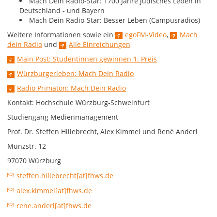
Mach Dein Radio-Star: 1700 Jahre jüdisches Leben in
Deutschland - und Bayern
Mach Dein Radio-Star: Besser Leben (Campusradios)
Weitere Informationen sowie ein
egoFM-Video
,
Mach
dein Radio
und
Alle Einreichungen
Main Post: Studentinnen gewinnen 1. Preis
Würzburgerleben: Mach Dein Radio
Radio Primaton: Mach Dein Radio
Kontakt: Hochschule Würzburg-Schweinfurt
Studiengang Medienmanagement
Prof. Dr. Steffen Hillebrecht, Alex Kimmel und René Anderl
Münzstr. 12
97070 Würzburg
steffen.hillebrecht[at]fhws.de
alex.kimmel[at]fhws.de
rene.anderl[at]fhws.de