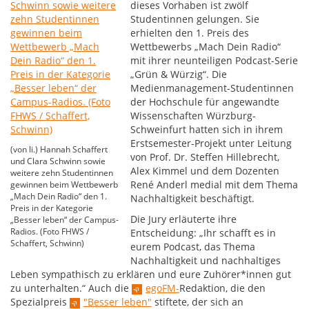
dieses Vorhaben ist zwölf
Studentinnen gelungen. Sie
erhielten den 1. Preis des
Wettbewerbs „Mach Dein Radio“
mit ihrer neunteiligen Podcast-Serie
„Grün & Würzig“. Die
Medienmanagement-Studentinnen
der Hochschule für angewandte
Wissenschaften Würzburg-
Schweinfurt hatten sich in ihrem
Erstsemester-Projekt unter Leitung
(von li.) Hannah Schaffert
von Prof. Dr. Steffen Hillebrecht,
und Clara Schwinn sowie
Alex Kimmel und dem Dozenten
weitere zehn Studentinnen
René Anderl medial mit dem Thema
gewinnen beim Wettbewerb
„Mach Dein Radio“ den 1.
Nachhaltigkeit beschäftigt.
Preis in der Kategorie
Die Jury erläuterte ihre
„Besser leben“ der Campus-
Radios. (Foto FHWS /
Entscheidung: „Ihr schafft es in
Schaffert, Schwinn)
eurem Podcast, das Thema
Nachhaltigkeit und nachhaltiges
Leben sympathisch zu erklären und eure Zuhörer*innen gut
zu unterhalten.“ Auch die
egoFM-
Redaktion, die den
Spezialpreis
"Besser leben"
stiftete, der sich an