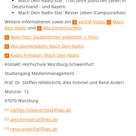
Mach Dein Radio-Star: 1700 Jahre jüdisches Leben in
Deutschland - und Bayern
Mach Dein Radio-Star: Besser Leben (Campusradios)
Weitere Informationen sowie ein
egoFM-Video
,
Mach
dein Radio
und
Alle Einreichungen
Main Post: Studentinnen gewinnen 1. Preis
Würzburgerleben: Mach Dein Radio
Radio Primaton: Mach Dein Radio
Kontakt: Hochschule Würzburg-Schweinfurt
Studiengang Medienmanagement
Prof. Dr. Steffen Hillebrecht, Alex Kimmel und René Anderl
Münzstr. 12
97070 Würzburg
steffen.hillebrecht[at]fhws.de
alex.kimmel[at]fhws.de
rene.anderl[at]fhws.de