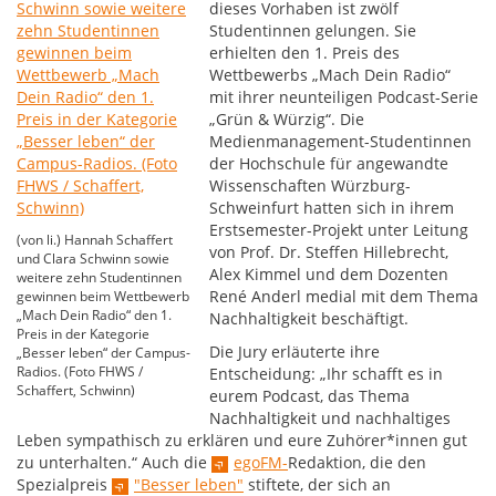
dieses Vorhaben ist zwölf
Studentinnen gelungen. Sie
erhielten den 1. Preis des
Wettbewerbs „Mach Dein Radio“
mit ihrer neunteiligen Podcast-Serie
„Grün & Würzig“. Die
Medienmanagement-Studentinnen
der Hochschule für angewandte
Wissenschaften Würzburg-
Schweinfurt hatten sich in ihrem
Erstsemester-Projekt unter Leitung
(von li.) Hannah Schaffert
von Prof. Dr. Steffen Hillebrecht,
und Clara Schwinn sowie
Alex Kimmel und dem Dozenten
weitere zehn Studentinnen
René Anderl medial mit dem Thema
gewinnen beim Wettbewerb
„Mach Dein Radio“ den 1.
Nachhaltigkeit beschäftigt.
Preis in der Kategorie
Die Jury erläuterte ihre
„Besser leben“ der Campus-
Radios. (Foto FHWS /
Entscheidung: „Ihr schafft es in
Schaffert, Schwinn)
eurem Podcast, das Thema
Nachhaltigkeit und nachhaltiges
Leben sympathisch zu erklären und eure Zuhörer*innen gut
zu unterhalten.“ Auch die
egoFM-
Redaktion, die den
Spezialpreis
"Besser leben"
stiftete, der sich an