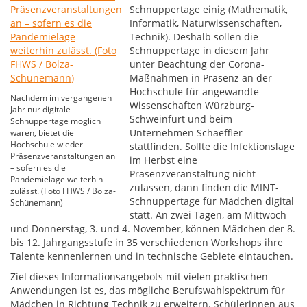
Schnuppertage einig (Mathematik,
Informatik, Naturwissenschaften,
Technik). Deshalb sollen die
Schnuppertage in diesem Jahr
unter Beachtung der Corona-
Maßnahmen in Präsenz an der
Hochschule für angewandte
Nachdem im vergangenen
Wissenschaften Würzburg-
Jahr nur digitale
Schweinfurt und beim
Schnuppertage möglich
Unternehmen Schaeffler
waren, bietet die
Hochschule wieder
stattfinden. Sollte die Infektionslage
Präsenzveranstaltungen an
im Herbst eine
– sofern es die
Präsenzveranstaltung nicht
Pandemielage weiterhin
zulassen, dann finden die MINT-
zulässt. (Foto FHWS / Bolza-
Schnuppertage für Mädchen digital
Schünemann)
statt. An zwei Tagen, am Mittwoch
und Donnerstag, 3. und 4. November, können Mädchen der 8.
bis 12. Jahrgangsstufe in 35 verschiedenen Workshops ihre
Talente kennenlernen und in technische Gebiete eintauchen.
Ziel dieses Informationsangebots mit vielen praktischen
Anwendungen ist es, das mögliche Berufswahlspektrum für
Mädchen in Richtung Technik zu erweitern. Schülerinnen aus