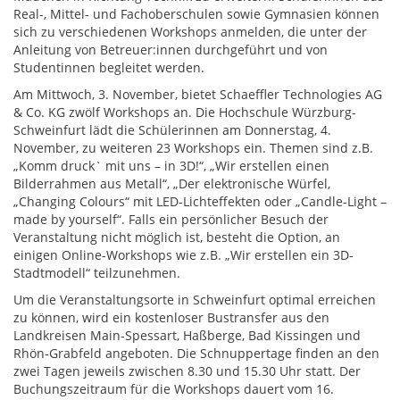
Real-, Mittel- und Fachoberschulen sowie Gymnasien können
sich zu verschiedenen Workshops anmelden, die unter der
Anleitung von Betreuer:innen durchgeführt und von
Studentinnen begleitet werden.
Am Mittwoch, 3. November, bietet Schaeffler Technologies AG
& Co. KG zwölf Workshops an. Die Hochschule Würzburg-
Schweinfurt lädt die Schülerinnen am Donnerstag, 4.
November, zu weiteren 23 Workshops ein. Themen sind z.B.
„Komm druck` mit uns – in 3D!“, „Wir erstellen einen
Bilderrahmen aus Metall“, „Der elektronische Würfel,
„Changing Colours“ mit LED-Lichteffekten oder „Candle-Light –
made by yourself“. Falls ein persönlicher Besuch der
Veranstaltung nicht möglich ist, besteht die Option, an
einigen Online-Workshops wie z.B. „Wir erstellen ein 3D-
Stadtmodell“ teilzunehmen.
Um die Veranstaltungsorte in Schweinfurt optimal erreichen
zu können, wird ein kostenloser Bustransfer aus den
Landkreisen Main-Spessart, Haßberge, Bad Kissingen und
Rhön-Grabfeld angeboten. Die Schnuppertage finden an den
zwei Tagen jeweils zwischen 8.30 und 15.30 Uhr statt. Der
Buchungszeitraum für die Workshops dauert vom 16.