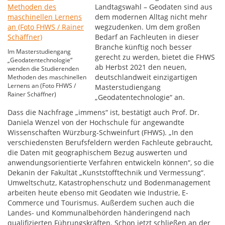
Landtagswahl – Geodaten sind aus
dem modernen Alltag nicht mehr
wegzudenken. Um dem großen
Bedarf an Fachleuten in dieser
Branche künftig noch besser
Im Masterstudiengang
gerecht zu werden, bietet die FHWS
„Geodatentechnologie“
ab Herbst 2021 den neuen,
wenden die Studierenden
deutschlandweit einzigartigen
Methoden des maschinellen
Lernens an (Foto FHWS /
Masterstudiengang
Rainer Schäffner)
„Geodatentechnologie“ an.
Dass die Nachfrage „immens“ ist, bestätigt auch Prof. Dr.
Daniela Wenzel von der Hochschule für angewandte
Wissenschaften Würzburg-Schweinfurt (FHWS). „In den
verschiedensten Berufsfeldern werden Fachleute gebraucht,
die Daten mit geographischem Bezug auswerten und
anwendungsorientierte Verfahren entwickeln können“, so die
Dekanin der Fakultät „Kunststofftechnik und Vermessung“.
Umweltschutz, Katastrophenschutz und Bodenmanagement
arbeiten heute ebenso mit Geodaten wie Industrie, E-
Commerce und Tourismus. Außerdem suchen auch die
Landes- und Kommunalbehörden händeringend nach
qualifizierten Führungskräften. Schon jetzt schließen an der