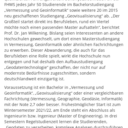
FHWS jedes Jahr 50 Studierende im Bachelorstudiengang
„Vermessung und Geoinformatik“ sowie weitere 20 im 2015
neu geschaffenen Studiengang „Geovisualisierung“ ab. „Der
Großteil startet direkt ins Berufsleben, rund ein Viertel
möchte noch einen passenden Master aufsatteln“, berichtet
Prof. Dr. Jan Wilkening. Bislang seien Interessenten an andere
Hochschulen gewechselt, um dort einen Masterstudiengang
in Vermessung, Geoinformatik oder ähnlichen Fachrichtungen
zu erwerben. Dieser Abwanderung, die auch für das
Berufsleben eine Rolle spielt, wirkt die Hochschule nun
entgegen und hat deshalb den Aufbaustudiengang
„Geodatentechnologie“ geschaffen, der nicht nur auf
modernste Bedürfnisse zugeschnitten, sondern
deutschlandweit einzigartig ist.
Voraussetzung ist ein Bachelor in „Vermessung und
Geoinformatik“, „Geovisualisierung“ oder einer vergleichbaren
Fachrichtung (Vermessung, Geographie, Geodäsie, Informatik)
mit der Note 2,7 oder besser. Frühestmöglicher Start ist zum
Wintersemester 2021/22, am Ende steht ein Abschluss als
Ingenieurin bzw. Ingenieur (Master of Engineering). In drei
Semestern Regelstudienzeit lernen die Studierenden,
„Geodaten zu verarbeiten, komplexe Analysen durchzuführen