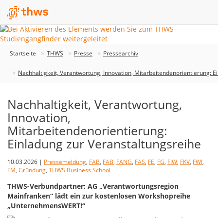
Startseite
THWS
Presse
Pressearchiv
Nachhaltigkeit, Verantwortung, Innovation, Mitarbeitendenorientierung: E
Nachhaltigkeit, Verantwortung,
Innovation,
Mitarbeitendenorientierung:
Einladung zur Veranstaltungsreihe
10.03.2026 |
Pressemeldung
,
FAB
,
FAB
,
FANG
,
FAS
,
FE
,
FG
,
FIW
,
FKV
,
FWI
,
FM
,
Gründung
,
THWS Business School
THWS-Verbundpartner: AG „Verantwortungsregion
Mainfranken“ lädt ein zur kostenlosen Workshopreihe
„UnternehmensWERT!“