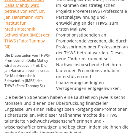
im Rahmen des strategischen
Projekts ProPereTHWS (Professorale
Personalgewinnung und -
entwicklung an der THWS) zum
ersten Mal zwei
Promotionsstipendien an
Promovierende vergeben, die durch
Professorinnen oder Professoren an
der THWS betreut werden. Dieses
Die Dissertation von THWS-
neue Förderinstrument soll
Promovendin Dalia Mahdy
Nachwuchsforschende bei ihren
wird betreut von Prof. Dr.
laufenden Promotionsvorhaben
Jan Hansmann vom Institut
für Medizintechnik
unterstützen und
Schweinfurt (IMES) der
finanzierungsbedingten
THWS (Foto: Tanmoy Sil)
Verzögerungen entgegenwirken.
Die beiden Stipendien haben eine Laufzeit von jeweils sechs
Monaten und dienen der Überbrückung finanzieller
Engpässe, um einen reibungslosen Fortgang der Promotionen
sicherzustellen. Mit dieser Maßnahme möchte die THWS
talentierte Nachwuchswissenschaftlerinnen und -
wissenschaftler ermutigen und begleiten, indem sie ihnen die
nötige finanzielle Unterstützung bietet.