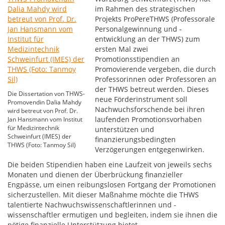
im Rahmen des strategischen
Projekts ProPereTHWS (Professorale
Personalgewinnung und -
entwicklung an der THWS) zum
ersten Mal zwei
Promotionsstipendien an
Promovierende vergeben, die durch
Professorinnen oder Professoren an
der THWS betreut werden. Dieses
Die Dissertation von THWS-
neue Förderinstrument soll
Promovendin Dalia Mahdy
Nachwuchsforschende bei ihren
wird betreut von Prof. Dr.
laufenden Promotionsvorhaben
Jan Hansmann vom Institut
für Medizintechnik
unterstützen und
Schweinfurt (IMES) der
finanzierungsbedingten
THWS (Foto: Tanmoy Sil)
Verzögerungen entgegenwirken.
Die beiden Stipendien haben eine Laufzeit von jeweils sechs
Monaten und dienen der Überbrückung finanzieller
Engpässe, um einen reibungslosen Fortgang der Promotionen
sicherzustellen. Mit dieser Maßnahme möchte die THWS
talentierte Nachwuchswissenschaftlerinnen und -
wissenschaftler ermutigen und begleiten, indem sie ihnen die
nötige finanzielle Unterstützung bietet.