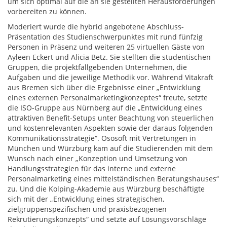
um sich optimal auf die an sie gestellten Herausforderungen
vorbereiten zu können.
Moderiert wurde die hybrid angebotene Abschluss-
Präsentation des Studienschwerpunktes mit rund fünfzig
Personen in Präsenz und weiteren 25 virtuellen Gäste von
Ayleen Eckert und Alicia Betz. Sie stellten die studentischen
Gruppen, die projektfallgebenden Unternehmen, die
Aufgaben und die jeweilige Methodik vor. Während Vitakraft
aus Bremen sich über die Ergebnisse einer „Entwicklung
eines externen Personalmarketingkonzeptes“ freute, setzte
die ISO-Gruppe aus Nürnberg auf die „Entwicklung eines
attraktiven Benefit-Setups unter Beachtung von steuerlichen
und kostenrelevanten Aspekten sowie der daraus folgenden
Kommunikationsstrategie“. Ososoft mit Vertretungen in
München und Würzburg kam auf die Studierenden mit dem
Wunsch nach einer „Konzeption und Umsetzung von
Handlungsstrategien für das interne und externe
Personalmarketing eines mittelständischen Beratungshauses“
zu. Und die Kolping-Akademie aus Würzburg beschäftigte
sich mit der „Entwicklung eines strategischen,
zielgruppenspezifischen und praxisbezogenen
Rekrutierungskonzepts“ und setzte auf Lösungsvorschläge