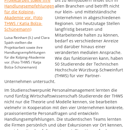
bis zu Minijobbern findet sich in
allen Branchen und betrifft nicht
nur klein- und mittelständische
Unternehmen in abgeschiedenen
Regionen. Um heutzutage Stellen
langfristig besetzen und
Mitarbeitende halten zu können,
Luisa Reinhart (li.) und Clara
bedarf es verschiedener Anreize
Späth stellten die
und darüber hinaus einer
Projektarbeit sowie ihre
veränderten medialen Ansprache.
Handlungsempfehlungen
für die Kolping-Akademie
Wie das funktionieren kann, haben
vor. (Foto THWS / Katja
50 Studierende der Technischen
Bolza-Schünemann)
Hochschule Würzburg-Schweinfurt
(THWS) für vier Partner-
Unternehmen untersucht.
Im Studienschwerpunkt Personalmanagement lernten die
rund fünfzig Wirtschaftswissenschaft-Studierende der THWS
nicht nur die Theorie und Modelle kennen, sie bearbeiten
vielmehr in Kooperation mit den vier Unternehmen konkrete,
praxisorientierte Personalfragen und entwickeln
Handlungsempfehlungen. Die studentischen Teams lernten
die Firmen persönlich und über Exkursionen vor Ort kennen,