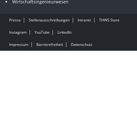
Wirtschaftsingenieurwesen
Presse
Stellenausschreibungen
Intranet
THWS Store
Instagram
YouTube
LinkedIn
Impressum
Barrierefreiheit
Datenschutz