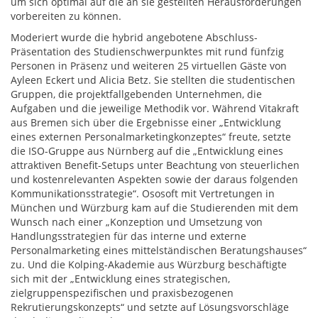
um sich optimal auf die an sie gestellten Herausforderungen
vorbereiten zu können.
Moderiert wurde die hybrid angebotene Abschluss-
Präsentation des Studienschwerpunktes mit rund fünfzig
Personen in Präsenz und weiteren 25 virtuellen Gäste von
Ayleen Eckert und Alicia Betz. Sie stellten die studentischen
Gruppen, die projektfallgebenden Unternehmen, die
Aufgaben und die jeweilige Methodik vor. Während Vitakraft
aus Bremen sich über die Ergebnisse einer „Entwicklung
eines externen Personalmarketingkonzeptes“ freute, setzte
die ISO-Gruppe aus Nürnberg auf die „Entwicklung eines
attraktiven Benefit-Setups unter Beachtung von steuerlichen
und kostenrelevanten Aspekten sowie der daraus folgenden
Kommunikationsstrategie“. Ososoft mit Vertretungen in
München und Würzburg kam auf die Studierenden mit dem
Wunsch nach einer „Konzeption und Umsetzung von
Handlungsstrategien für das interne und externe
Personalmarketing eines mittelständischen Beratungshauses“
zu. Und die Kolping-Akademie aus Würzburg beschäftigte
sich mit der „Entwicklung eines strategischen,
zielgruppenspezifischen und praxisbezogenen
Rekrutierungskonzepts“ und setzte auf Lösungsvorschläge