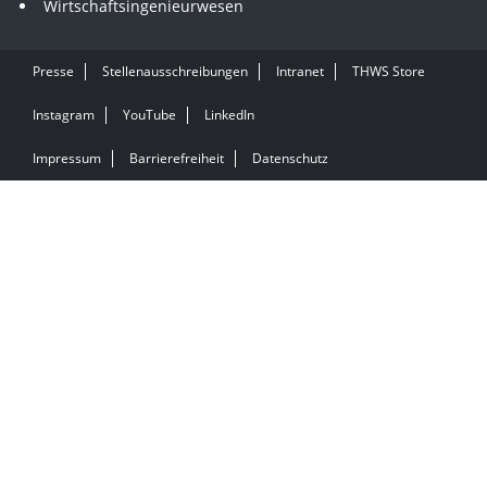
Wirtschaftsingenieurwesen
Presse
Stellenausschreibungen
Intranet
THWS Store
Instagram
YouTube
LinkedIn
Impressum
Barrierefreiheit
Datenschutz