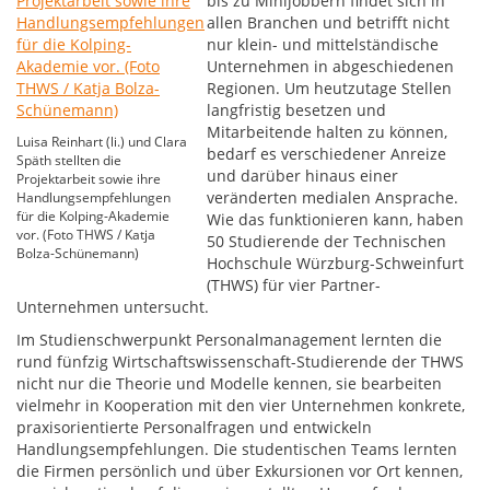
bis zu Minijobbern findet sich in
allen Branchen und betrifft nicht
nur klein- und mittelständische
Unternehmen in abgeschiedenen
Regionen. Um heutzutage Stellen
langfristig besetzen und
Mitarbeitende halten zu können,
Luisa Reinhart (li.) und Clara
bedarf es verschiedener Anreize
Späth stellten die
und darüber hinaus einer
Projektarbeit sowie ihre
veränderten medialen Ansprache.
Handlungsempfehlungen
für die Kolping-Akademie
Wie das funktionieren kann, haben
vor. (Foto THWS / Katja
50 Studierende der Technischen
Bolza-Schünemann)
Hochschule Würzburg-Schweinfurt
(THWS) für vier Partner-
Unternehmen untersucht.
Im Studienschwerpunkt Personalmanagement lernten die
rund fünfzig Wirtschaftswissenschaft-Studierende der THWS
nicht nur die Theorie und Modelle kennen, sie bearbeiten
vielmehr in Kooperation mit den vier Unternehmen konkrete,
praxisorientierte Personalfragen und entwickeln
Handlungsempfehlungen. Die studentischen Teams lernten
die Firmen persönlich und über Exkursionen vor Ort kennen,