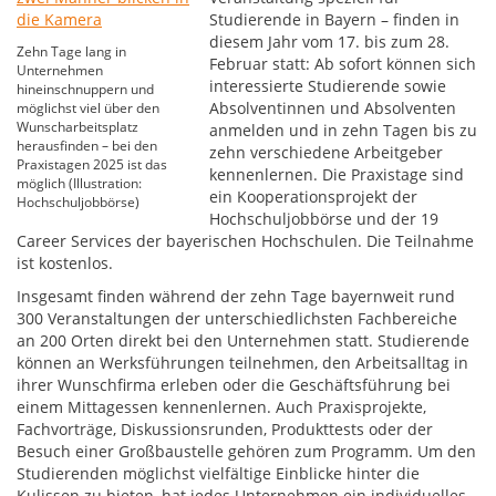
Studierende in Bayern – finden in
diesem Jahr vom 17. bis zum 28.
Zehn Tage lang in
Februar statt: Ab sofort können sich
Unternehmen
interessierte Studierende sowie
hineinschnuppern und
Absolventinnen und Absolventen
möglichst viel über den
Wunscharbeitsplatz
anmelden und in zehn Tagen bis zu
herausfinden – bei den
zehn verschiedene Arbeitgeber
Praxistagen 2025 ist das
kennenlernen. Die Praxistage sind
möglich (Illustration:
ein Kooperationsprojekt der
Hochschuljobbörse)
Hochschuljobbörse und der 19
Career Services der bayerischen Hochschulen. Die Teilnahme
ist kostenlos.
Insgesamt finden während der zehn Tage bayernweit rund
300 Veranstaltungen der unterschiedlichsten Fachbereiche
an 200 Orten direkt bei den Unternehmen statt. Studierende
können an Werksführungen teilnehmen, den Arbeitsalltag in
ihrer Wunschfirma erleben oder die Geschäftsführung bei
einem Mittagessen kennenlernen. Auch Praxisprojekte,
Fachvorträge, Diskussionsrunden, Produkttests oder der
Besuch einer Großbaustelle gehören zum Programm. Um den
Studierenden möglichst vielfältige Einblicke hinter die
Kulissen zu bieten, hat jedes Unternehmen ein individuelles