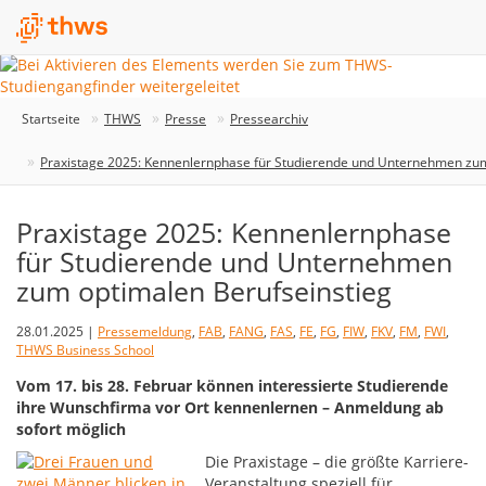
Startseite
THWS
Presse
Pressearchiv
Praxistage 2025: Kennenlernphase für Studierende und Unternehmen zum
Praxistage 2025: Kennenlernphase
für Studierende und Unternehmen
zum optimalen Berufseinstieg
28.01.2025 |
Pressemeldung
,
FAB
,
FANG
,
FAS
,
FE
,
FG
,
FIW
,
FKV
,
FM
,
FWI
,
THWS Business School
Vom 17. bis 28. Februar können interessierte Studierende
ihre Wunschfirma vor Ort kennenlernen – Anmeldung ab
sofort möglich
Die Praxistage – die größte Karriere-
Veranstaltung speziell für