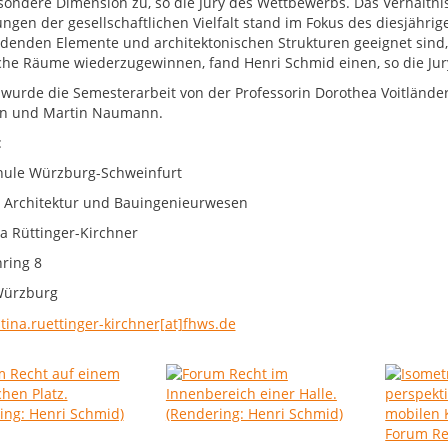
sondere Dimension zu, so die Jury des Wettbewerbs. Das Verhältnis
ngen der gesellschaftlichen Vielfalt stand im Fokus des diesjähri
denden Elemente und architektonischen Strukturen geeignet sin
iche Räume wiederzugewinnen, fand Henri Schmid einen, so die Ju
 wurde die Semesterarbeit von der Professorin Dorothea Voitlände
in und Martin Naumann.
:
ule Würzburg-Schweinfurt
t Architektur und Bauingenieurwesen
na Rüttinger-Kirchner
ring 8
Würzburg
tina.ruettinger-kirchner[at]fhws.de