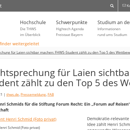
t
Ko
Hochschule
Schwerpunkte
Studium an d
Die THWS
Hightech Agenda
Informationen
im Überblick
Freistaat Bayern
rund ums Studium
chung für Laien sichtbar machen: FHWS-Student zählt zu den Top 5 des Wettbe
htsprechung für Laien sichtb
dent zählt zu den Top 5 des 
21 |
thws.de
,
Pressemeldung
,
FAB
nri Schmids für die Stiftung Forum Recht: Ein „Forum auf Reisen
chaft
Demokratie-relevante
Idee zählt Henri Schm
enri Schmid (Foto privat)