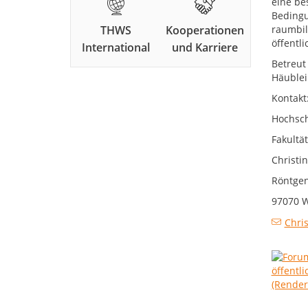
eine be
Bedingu
THWS
Kooperationen
raumbil
öffentl
International
und Karriere
Betreut
Häuble
Kontakt
Hochsch
Fakultä
Christi
Röntgen
97070 
Chris