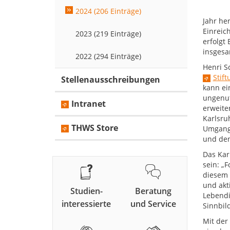
2024 (206 Einträge)
Jahr he
Einreic
2023 (219 Einträge)
erfolgt
insgesa
2022 (294 Einträge)
Henri S
Stif
Stellenausschreibungen
kann ei
ungenut
Intranet
erweite
Karlsru
THWS Store
Umgang 
und den
Das Kar
sein: „
diesem 
und akt
Studien-
Beratung
Lebendi
interessierte
und Service
Sinnbil
Mit der