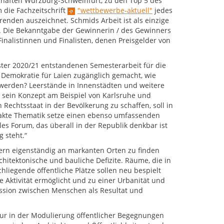
aften Würzburg-Schweinfurt, zu den Top 5 des
 die Fachzeitschrift
"wettbewerbe-aktuell"
jedes
enden auszeichnet. Schmids Arbeit ist als einzige
en. Die Bekanntgabe der Gewinnerin / des Gewinners
inalistinnen und Finalisten, denen Preisgelder von
ster 2020/21 entstandenen Semesterarbeit für die
 Demokratie für Laien zugänglich gemacht, wie
 werden? Leerstände in Innenstädten und weitere
 sein Konzept am Beispiel von Karlsruhe und
Rechtsstaat in der Bevölkerung zu schaffen, soll in
rakte Thematik setze einen ebenso umfassenden
es Forum, das überall in der Republik denkbar ist
 steht.“
dern eigenständig an markanten Orten zu finden
itektonische und bauliche Defizite. Räume, die in
liegende öffentliche Plätze sollen neu bespielt
e Aktivität ermöglicht und zu einer Urbanität und
ussion zwischen Menschen als Resultat und
ur in der Modulierung öffentlicher Begegnungen