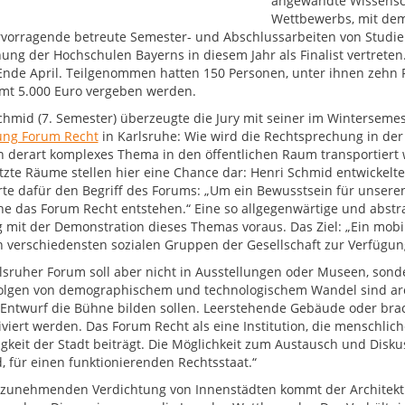
angewandte Wissensch
Wettbewerbs, mit dem
rvorragende betreute Semester- und Abschlussarbeiten von Studier
hung der Hochschulen Bayerns in diesem Jahr als Finalist vertret
 Ende April. Teilgenommen hatten 150 Personen, unter ihnen zehn F
mt 5.000 Euro vergeben werden.
chmid (7. Semester) überzeugte die Jury mit seiner im Winterseme
tung Forum Recht
in Karlsruhe: Wie wird die Rechtsprechung in der
n derart komplexes Thema in den öffentlichen Raum transportiert
zte Räume stellen hier eine Chance dar: Henri Schmid entwickelte
rte dafür den Begriff des Forums: „Um ein Bewusstsein für unseren 
he das Forum Recht entstehen.“ Eine so allgegenwärtige und abst
mit der Demonstration dieses Themas voraus. Das Ziel: „Ein mobil
 verschiedensten sozialen Gruppen der Gesellschaft zur Verfügung
lsruher Forum soll aber nicht in Ausstellungen oder Museen, son
Folgen von demographischem und technologischem Wandel sind arch
Entwurf die Bühne bilden sollen. Leerstehende Gebäude oder brach
iviert werden. Das Forum Recht als eine Institution, die menschlich
gkeit der Stadt beiträgt. Die Möglichkeit zum Austausch und Disk
d, für einen funktionierenden Rechtsstaat.“
 zunehmenden Verdichtung von Innenstädten kommt der Architekt