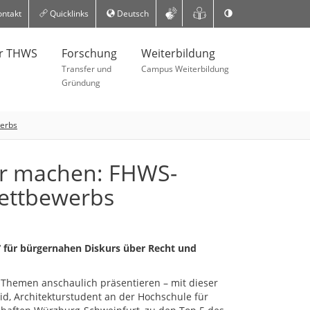
ntakt
Quicklinks
Deutsch
er THWS
Forschung
Weiterbildung
Transfer und
Campus Weiterbildung
Gründung
werbs
ar machen: FHWS-
Wettbewerbs
“ für bürgernahen Diskurs über Recht und
 Themen anschaulich präsentieren – mit dieser
id, Architekturstudent an der Hochschule für