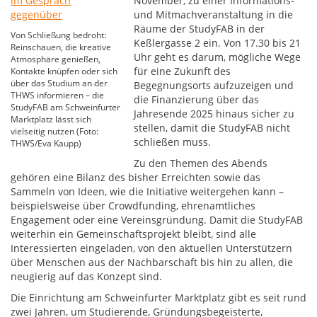
November, zu einer Informations-
und Mitmachveranstaltung in die
Räume der StudyFAB in der
Von Schließung bedroht:
Keßlergasse 2 ein. Von 17.30 bis 21
Reinschauen, die kreative
Uhr geht es darum, mögliche Wege
Atmosphäre genießen,
für eine Zukunft des
Kontakte knüpfen oder sich
über das Studium an der
Begegnungsorts aufzuzeigen und
THWS informieren – die
die Finanzierung über das
StudyFAB am Schweinfurter
Jahresende 2025 hinaus sicher zu
Marktplatz lässt sich
stellen, damit die StudyFAB nicht
vielseitig nutzen (Foto:
schließen muss.
THWS/Eva Kaupp)
Zu den Themen des Abends
gehören eine Bilanz des bisher Erreichten sowie das
Sammeln von Ideen, wie die Initiative weitergehen kann –
beispielsweise über Crowdfunding, ehrenamtliches
Engagement oder eine Vereinsgründung. Damit die StudyFAB
weiterhin ein Gemeinschaftsprojekt bleibt, sind alle
Interessierten eingeladen, von den aktuellen Unterstützern
über Menschen aus der Nachbarschaft bis hin zu allen, die
neugierig auf das Konzept sind.
Die Einrichtung am Schweinfurter Marktplatz gibt es seit rund
zwei Jahren, um Studierende, Gründungsbegeisterte,