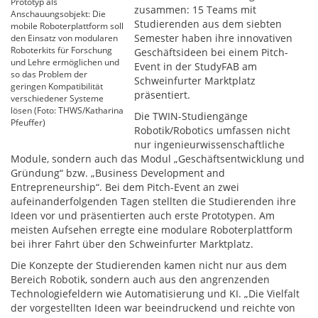
Prototyp als
zusammen: 15 Teams mit
Anschauungsobjekt: Die
Studierenden aus dem siebten
mobile Roboterplattform soll
Semester haben ihre innovativen
den Einsatz von modularen
Roboterkits für Forschung
Geschäftsideen bei einem Pitch-
und Lehre ermöglichen und
Event in der StudyFAB am
so das Problem der
Schweinfurter Marktplatz
geringen Kompatibilität
präsentiert.
verschiedener Systeme
lösen (Foto: THWS/Katharina
Die TWIN-Studiengänge
Pfeuffer)
Robotik/Robotics umfassen nicht
nur ingenieurwissenschaftliche
Module, sondern auch das Modul „Geschäftsentwicklung und
Gründung“ bzw. „Business Development and
Entrepreneurship“. Bei dem Pitch-Event an zwei
aufeinanderfolgenden Tagen stellten die Studierenden ihre
Ideen vor und präsentierten auch erste Prototypen. Am
meisten Aufsehen erregte eine modulare Roboterplattform
bei ihrer Fahrt über den Schweinfurter Marktplatz.
Die Konzepte der Studierenden kamen nicht nur aus dem
Bereich Robotik, sondern auch aus den angrenzenden
Technologiefeldern wie Automatisierung und KI. „Die Vielfalt
der vorgestellten Ideen war beeindruckend und reichte von