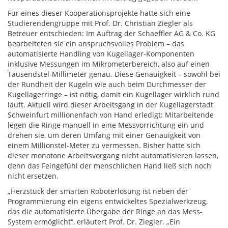
Für eines dieser Kooperationsprojekte hatte sich eine
Studierendengruppe mit Prof. Dr. Christian Ziegler als
Betreuer entschieden: Im Auftrag der Schaeffler AG & Co. KG
bearbeiteten sie ein anspruchsvolles Problem – das
automatisierte Handling von Kugellager-Komponenten
inklusive Messungen im Mikrometerbereich, also auf einen
Tausendstel-Millimeter genau. Diese Genauigkeit – sowohl bei
der Rundheit der Kugeln wie auch beim Durchmesser der
Kugellagerringe – ist nötig, damit ein Kugellager wirklich rund
läuft. Aktuell wird dieser Arbeitsgang in der Kugellagerstadt
Schweinfurt millionenfach von Hand erledigt: Mitarbeitende
legen die Ringe manuell in eine Messvorrichtung ein und
drehen sie, um deren Umfang mit einer Genauigkeit von
einem Millionstel-Meter zu vermessen. Bisher hatte sich
dieser monotone Arbeitsvorgang nicht automatisieren lassen,
denn das Feingefühl der menschlichen Hand ließ sich noch
nicht ersetzen.
„Herzstück der smarten Roboterlösung ist neben der
Programmierung ein eigens entwickeltes Spezialwerkzeug,
das die automatisierte Übergabe der Ringe an das Mess-
System ermöglicht“, erläutert Prof. Dr. Ziegler. „Ein