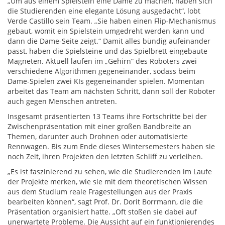
„Um aus einem Spielstein eine Dame zu machen, haben sich
die Studierenden eine elegante Lösung ausgedacht“, lobt
Verde Castillo sein Team. „Sie haben einen Flip-Mechanismus
gebaut, womit ein Spielstein umgedreht werden kann und
dann die Dame-Seite zeigt.“ Damit alles bündig aufeinander
passt, haben die Spielsteine und das Spielbrett eingebaute
Magneten. Aktuell laufen im „Gehirn“ des Roboters zwei
verschiedene Algorithmen gegeneinander, sodass beim
Dame-Spielen zwei KIs gegeneinander spielen. Momentan
arbeitet das Team am nächsten Schritt, dann soll der Roboter
auch gegen Menschen antreten.
Insgesamt präsentierten 13 Teams ihre Fortschritte bei der
Zwischenpräsentation mit einer großen Bandbreite an
Themen, darunter auch Drohnen oder automatisierte
Rennwagen. Bis zum Ende dieses Wintersemesters haben sie
noch Zeit, ihren Projekten den letzten Schliff zu verleihen.
„Es ist faszinierend zu sehen, wie die Studierenden im Laufe
der Projekte merken, wie sie mit dem theoretischen Wissen
aus dem Studium reale Fragestellungen aus der Praxis
bearbeiten können“, sagt Prof. Dr. Dorit Borrmann, die die
Präsentation organisiert hatte. „Oft stoßen sie dabei auf
unerwartete Probleme. Die Aussicht auf ein funktionierendes