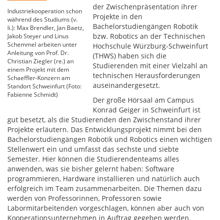
der Zwischenpräsentation ihrer
Industriekooperation schon
Projekte in den
während des Studiums (v.
Bachelorstudiengängen Robotik
li.): Max Brendler, Jan Baetz,
bzw. Robotics an der Technischen
Jakob Steyer und Linus
Schemmel arbeiten unter
Hochschule Würzburg-Schweinfurt
Anleitung von Prof. Dr.
(THWS) haben sich die
Christian Ziegler (re.) an
Studierenden mit einer Vielzahl an
einem Projekt mit dem
technischen Herausforderungen
Schaeffler-Konzern am
auseinandergesetzt.
Standort Schweinfurt (Foto:
Fabienne Schmidt)
Der große Hörsaal am Campus
Konrad Geiger in Schweinfurt ist
gut besetzt, als die Studierenden den Zwischenstand ihrer
Projekte erläutern. Das Entwicklungsprojekt nimmt bei den
Bachelorstudiengängen Robotik und Robotics einen wichtigen
Stellenwert ein und umfasst das sechste und siebte
Semester. Hier können die Studierendenteams alles
anwenden, was sie bisher gelernt haben: Software
programmieren, Hardware installieren und natürlich auch
erfolgreich im Team zusammenarbeiten. Die Themen dazu
werden von Professorinnen, Professoren sowie
Labormitarbeitenden vorgeschlagen, können aber auch von
Kooperationsunternehmen in Auftrag gegeben werden.