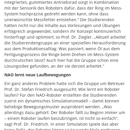
integriertes, gummiertes Antriebsrad sorgt in Kombination
mit der Sensorik des Roboters dafür, dass der Ring im Mess-
System hochpräzise gedreht werden kann, ohne dass
unerwünschte Messfehler entstehen.“ Die Studierenden
hätten nicht nur die Inhalte aus Vorlesungen und Übungen
erfolgreich angewendet, sondern ihr Konzept kontinuierlich
hinterfragt und optimiert, so Prof. Dr. Ziegler. „Aktuell arbeitet
die Studierendengruppe an einer speziellen Herausforderung
aus dem Produktionsalltag: Was passiert, wenn Öl aus dem
Fertigungsprozess die Ringe beim Drehen im Mess-System
durchrutschen lässt? Auch hier hat die Gruppe schon eine
Lösungsidee gefunden, an der sie derzeit arbeitet.“
NAO lernt neue Laufbewegungen
Ein ganz anderes Problem hatte sich die Gruppe um Betreuer
Prof. Dr. Stefan Friedrich ausgesucht: Wie lernt ein Roboter
laufen? Für den NAO-Roboter erstellten die Studierenden
zuerst ein dynamisches Simulationsmodell – damit können
beliebige Bewegungsmuster ausprobiert werden. „Was
allerdings dazu gehört: Der Roboter fällt zu Beginn immer um
– einem Roboter laufen beizubringen, ist nicht so einfach“,
sagt Prof. Dr. Friedrich. In einer Simulation spiele das aber
keine Rolle, der Roboter könne so tausende Male probieren