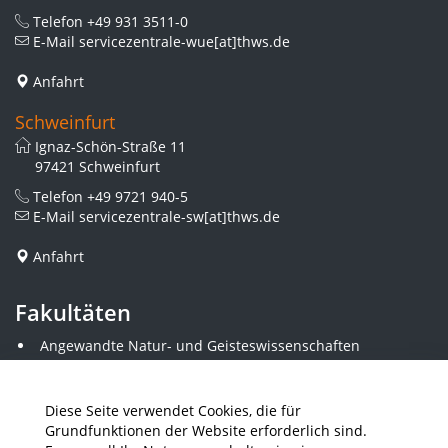
Telefon
+49 931 3511-0
E-Mail
servicezentrale-wue[at]thws.de
Anfahrt
Schweinfurt
Ignaz-Schön-Straße 11
97421 Schweinfurt
Telefon
+49 9721 940-5
E-Mail
servicezentrale-sw[at]thws.de
Anfahrt
Fakultäten
Angewandte Natur- und Geisteswissenschaften
Angewandte Sozialwissenschaften
Architektur und Bauingenieurwesen
Elektrotechnik
Diese Seite verwendet Cookies, die für
Gestaltung
Grundfunktionen der Website erforderlich sind.
Informatik und Wirtschaftsinformatik