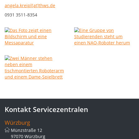
angela.kreipl[at]thws.de
0931 3511-8354
Kontakt Servicezentralen
Würzburg
Münzstraße 12
97070 Würzburg