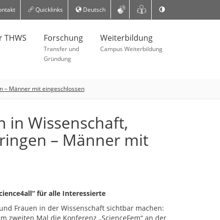
ntakt
Quicklinks
Deutsch
er THWS
Forschung
Weiterbildung
Transfer und
Campus Weiterbildung
Gründung
en – Männer mit eingeschlossen
n in Wissenschaft,
ringen – Männer mit
nce4all“ für alle Interessierte
 und Frauen in der Wissenschaft sichtbar machen:
um zweiten Mal die Konferenz „ScienceFem“ an der