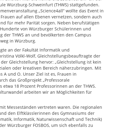
le Würzburg-Schweinfurt (THWS) stattgefunden.
hmenveranstaltung „Science4all“ wollte das Event in
 Frauen auf allen Ebenen vernetzen, sondern auch
d für mehr Parität sorgen. Neben berufstätigen
Hunderte von Würzburger Schülerinnen und
ng der THWS an und bevölkerten den Campus
nweg in Würzburg.
gte an der Fakultät Informatik und
ristina Völkl-Wolf, Gleichstellungsbeauftragte der
der Gleichstellung hervor: „Gleichstellung ist kein
zialen oder kreativen Bereich näherzubringen. Mit
 A und O. Unser Ziel ist es, Frauen in
rch das Großprojekt „Professorale
es etwa 18 Prozent Professorinnen an der THWS.
lturwandel arbeiten wir an Möglichkeiten für
mit Messeständen vertreten waren. Die regionalen
und den Elftklässlerinnen des Gymnasiums der
atik, Informatik, Naturwissenschaft und Technik)
 der Würzburger FOSBOS, um sich ebenfalls zu