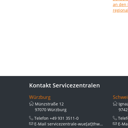
Kontakt Servicezentralen
Würzburg
Schwei
Münzstraße 12
Igna
97070 Würzburg
9742
Telefon
+49 931 3511-0
Tele
E-Mail
servicezentrale-wue[at]thws.de
E-Ma