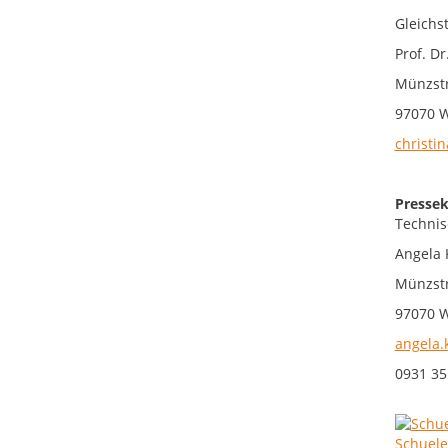
Gleichs
Prof. Dr
Münzstr
97070 
christin
Pressek
Technis
Angela 
Münzstr
97070 
angela.
0931 35