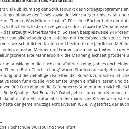
rtschaftliche Kosten des Patriarchats
rs viel Publikum zog der Schlusspunkt des Vortragsprogramms an:
tellungsinitiative der THWS sowie der Würzburger Universität und 
zum Thema „Was Männer kosten“. Für seine Bücher hatte der Autor
rtschaftlichen Schaden zu zeigen, der durch toxische Verhaltenswe
d – das erzeugt Aufmerksamkeit“. So seien beispielsweise 94 Prozen
cher von alkoholbedingten Unfällen mit Todesfolge seien zu 95 Pr
n volkswirtschaftlichen Kosten und bezifferte die jährlichen Mehr
u finden, müssten Männer und Frauen zusammenarbeiten, so der Au
tellungsorientierte Männerpolitik, die Männer gleichzeitig fordere 
s zum Ausklang in die Hochschul-Cafeteria ging, gab es noch einige
m Thema „Bot x Gleichstellung“ waren Studierende aufgefordert wo
tellung und die vielfältigen Facetten der Robotik zu machen. Etl
ative Ideen für aktuelle Problemstellungen einfallen lassen und daz
ld von 300 Euro ging an die E-Commerce-Studentinnen Michelle Sch
 „Body Quality – Bot Equality“: Dabei geht es um einen Nanobot, d
, damit nicht mehr automatisch der männliche Körper als medizini
o hatte der gemeinnützige Förderverein ICS e. V. gestiftet, der au
:
che Hochschule Würzburg-Schweinfurt