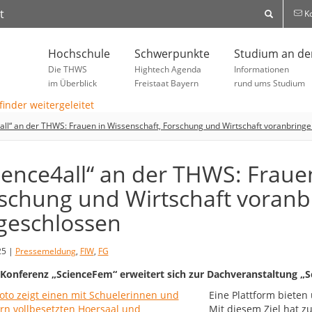
t
Ko
Hochschule
Schwerpunkte
Studium an d
Die THWS
Hightech Agenda
Informationen
im Überblick
Freistaat Bayern
rund ums Studium
all“ an der THWS: Frauen in Wissenschaft, Forschung und Wirtschaft voranbring
ience4all“ an der THWS: Fraue
schung und Wirtschaft voranb
geschlossen
25 |
Pressemeldung
,
FIW
,
FG
Konferenz „ScienceFem“ erweitert sich zur Dachveranstaltung „Scie
Eine Plattform bieten
Mit diesem Ziel hat z