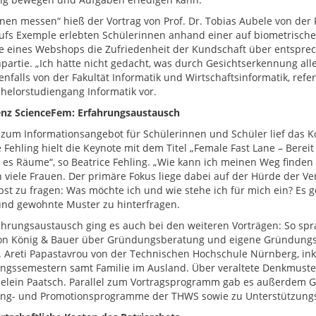
nen messen“ hieß der Vortrag von Prof. Dr. Tobias Aubele von der F
ufs Exemple erlebten Schülerinnen anhand einer auf biometrische
e eines Webshops die Zufriedenheit der Kundschaft über entspre
artie. „Ich hätte nicht gedacht, was durch Gesichtserkennung alles 
enfalls von der Fakultät Informatik und Wirtschaftsinformatik, refe
helorstudiengang Informatik vor.
nz ScienceFem: Erfahrungsaustausch
l zum Informationsangebot für Schülerinnen und Schüler lief da
e Fehling hielt die Keynote mit dem Titel „Female Fast Lane – Berei
 es Räume“, so Beatrice Fehling. „Wie kann ich meinen Weg finden 
 viele Frauen. Der primäre Fokus liege dabei auf der Hürde der Vere
lbst zu fragen: Was möchte ich und wie stehe ich für mich ein? Es g
nd gewohnte Muster zu hinterfragen.
hrungsaustausch ging es auch bei den weiteren Vorträgen: So spr
on König & Bauer über Gründungsberatung und eigene Gründungse
r. Areti Papastavrou von der Technischen Hochschule Nürnberg, in
ngssemestern samt Familie im Ausland. Über veraltete Denkmuste
elein Paatsch. Parallel zum Vortragsprogramm gab es außerdem 
ng- und Promotionsprogramme der THWS sowie zu Unterstützungs