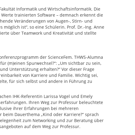
akultät Informatik und Wirtschaftsinformatik. Die
 Werte trainierten Software – demnach erkennt die
chende Veränderungen von Augen-, Stirn- und
möglich ist“, so eine Schülerin. Prof. Dr.-Ing. Anne
rierte über Teamwork und Kreativität und stellte
s Konferenzprogramm der ScienceFem. THWS-Alumna
t für (m)einen Spurwechsel?“: „Um sichtbar zu sein,
und Unterstützung erhalten?“ Vor dieser Frage
inbarkeit von Karriere und Familie. Wichtig sei,
elte, für sich selbst und andere in Führung zu
achen IHK-Referentin Larissa Vogel und Emely
rfahrungen. Ihren Weg zur Professur beleuchtete
klusive ihrer Erfahrungen bei mehreren
r beim Dauerthema „Kind oder Karriere?“ sprach
Gelegenheit zum Networking und zur Beratung über
angeboten auf dem Weg zur Professur.