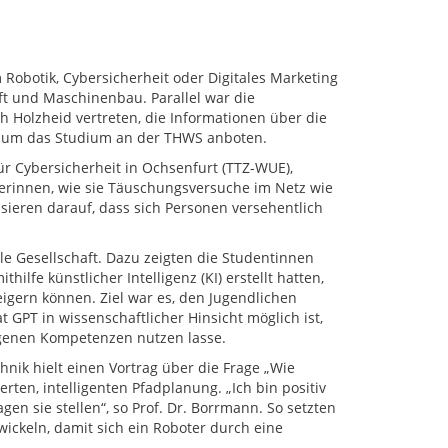
obotik, Cybersicherheit oder Digitales Marketing
ft und Maschinenbau. Parallel war die
Holzheid vertreten, die Informationen über die
d um das Studium an der THWS anboten.
ür Cybersicherheit in Ochsenfurt (TTZ-WUE),
lerinnen, wie sie Täuschungsversuche im Netz wie
asieren darauf, dass sich Personen versehentlich
le Gesellschaft. Dazu zeigten die Studentinnen
hilfe künstlicher Intelligenz (KI) erstellt hatten,
eigern können. Ziel war es, den Jugendlichen
GPT in wissenschaftlicher Hinsicht möglich ist,
eigenen Kompetenzen nutzen lasse.
chnik hielt einen Vortrag über die Frage „Wie
rten, intelligenten Pfadplanung. „Ich bin positiv
gen sie stellen“, so Prof. Dr. Borrmann. So setzten
wickeln, damit sich ein Roboter durch eine