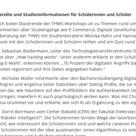
sreihe und Studieninformationen für Schülerinnen und Schüler
ich boten Dozierende der THWS Workshops an zu Themen rund um R
ormierten über Studiengänge wie E-Commerce, Digitale Gesellscha
beratung der THWS mit Studienberaterin Monika Hahn und Hannah 
ule mit den Schülerinnen und Schülern teilten und ein Quiz run
r. Sebastian Biedermann, Leiter des Technologietransferzentrums f
rte über „How hacking works“. Unter anderem erklärte er den Schü
ng-E-Mails“, erkennen können. „70 Prozent der digitalen Angriffe b
sites registriert und ihre Daten angegeben haben.“
r. Nicholas Müller informierte über den Bachelorstudiengang Digita
ngres und Angelina Seiler Statistiken über Dating-Profile, die sie mit
ten dar, wie Haustiere auf den Profilbildern die Aufmerksamkeit st
ringen, inwiefern KI auch psychologisch wirken kann. Was mit Chat 
Lisa Grummet vor und erklärte, wie sich KI als Ergänzung zu den 
r. Dorrit Borrmann vom Center Robotik (CERI) der Fakultät Elektrote
Roboter intelligent?“. Die Schülerinnen lernten Wege der laserbasie
cht, wie interessiert die Schülerinnen sind und welche cleveren Fra
e Schülerinnen mit der Idee auseinander, einen Algorithmus zu ent
g bewegen und Aufgaben erledigen kann.