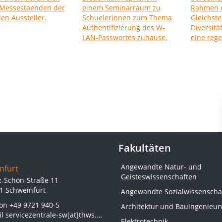
Fakultäten
Angewandte Natur- und
nfurt
Geisteswissenschaften
z-Schön-Straße 11
1 Schweinfurt
Angewandte Sozialwissenscha
fon
+49 9721 940-5
Architektur und Bauingenieu
il
servicezentrale-sw[at]thws.de
Elektrotechnik