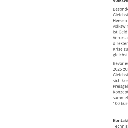
Volkswi
Besonde
Gleichs
Heesen 
volkswi
ist Gel
Verursa
direkte
Krise z
gleichs
Bevor e
2025 zu
Gleichs
sich kre
Preisge
Konzept
sammelt
100 Eur
Kontakt
Technis