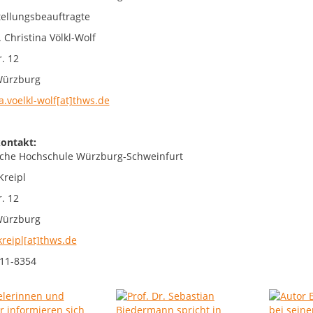
tellungsbeauftragte
. Christina Völkl-Wolf
. 12
Würzburg
a.voelkl-wolf[at]thws.de
ontakt:
che Hochschule Würzburg-Schweinfurt
Kreipl
. 12
Würzburg
kreipl[at]thws.de
11-8354