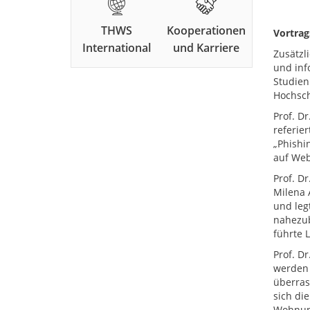
THWS
Kooperationen
Vortrag
International
und Karriere
Zusätzl
und inf
Studien
Hochsch
Prof. D
referie
„Phishi
auf Web
Prof. D
Milena A
und leg
nahezub
führte 
Prof. D
werden 
überras
sich di
Wohnun