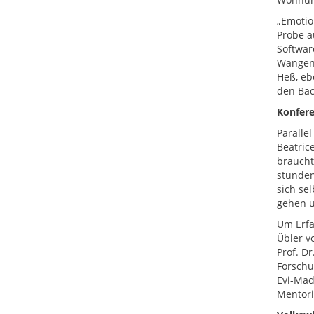
„Emotio
Probe a
Softwar
Wangenp
Heß, eb
den Bac
Konfere
Paralle
Beatric
braucht
stünden
sich se
gehen u
Um Erfa
Übler v
Prof. D
Forschu
Evi-Mad
Mentori