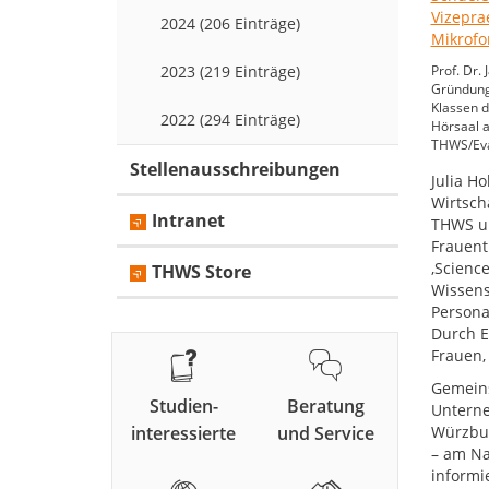
2024 (206 Einträge)
2023 (219 Einträge)
Prof. Dr.
Gründung
Klassen 
2022 (294 Einträge)
Hörsaal 
THWS/Eva
Stellenausschreibungen
Julia H
Wirtsch
Intranet
THWS und
Frauent
,Scienc
THWS Store
Wissens
Persona
Durch E
Frauen,
Gemeins
Studien-
Beratung
Unterne
interessierte
und Service
Würzbur
– am Na
informi