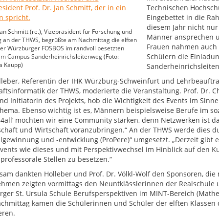
Technischen Hochschu
Eingebettet in die Ra
diesem Jahr nicht nur
 Jan Schmitt (re.), Vizepräsident für Forschung und
Männer ansprechen un
 an der THWS, begrüßte am Nachmittag die elften
Frauen nahmen auch 
der Würzburger FOSBOS im randvoll besetzten
Schülern die Einladu
am Campus Sanderheinrichsleitenweg (Foto:
 Kaupp)
Sanderheinrichsleite
olleber, Referentin der IHK Würzburg-Schweinfurt und Lehrbeauftra
aftsinformatik der THWS, moderierte die Veranstaltung. Prof. Dr. Ch
 Initiatorin des Projekts, hob die Wichtigkeit des Events im Sinne 
hema. Ebenso wichtig ist es, Männern beispielsweise Berufe im so
e4all‘ möchten wir eine Community stärken, denn Netzwerken ist das
chaft und Wirtschaft voranzubringen.“ An der THWS werde dies du
lgewinnung und -entwicklung (ProPere)“ umgesetzt. „Derzeit gibt 
vents wie dieses und mit Perspektivwechsel im Hinblick auf den Ku
 professorale Stellen zu besetzen.“
am dankten Holleber und Prof. Dr. Völkl-Wolf den Sponsoren, die 
hmen zeigten vormittags den Neuntklässlerinnen der Realschule 
ger St. Ursula Schule Berufsperspektiven im MINT-Bereich (Mathem
chmittag kamen die Schülerinnen und Schüler der elften Klassen
eren.