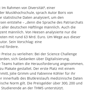
 Im Rahmen von Diversität³, einer
der Musikhochschule, sprach Autor Boris von
 statistische Daten analysiert, um den
isen entstehe – „denn die Sprache des Patriarchats
t aller deutschen Häftlinge männlich. Auch die
ozent männlich. Von Heesen analysierte nur die
kosten mit rund 63 Mrd. Euro. Um Wege aus dieser
tor. Sein Vorschlag: eine
und fördere.
 Preise zu verleihen: Bei der Science Challenge
rden, sich Gedanken über Digitalisierung,
iche Teams hatten die Herausforderung angenommen,
u Plakate gestaltet. Der erste Platz mit einem
mitt, Jolie Grimm und Fabienne Köhler für ihr
er innerhalb des Blutkreislaufs medizinische Daten
sche Norm gilt. Die Preisgelder über 300, 200 und
ch Studierende an der THWS unterstützt.