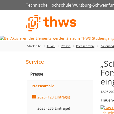
Technische Hochschule Würzburg-Schweinfur
Startseite
THWS
Presse
Pressearchiv
„Science4
„Sc
Service
For
Presse
ein
Pressearchiv
12.06.20
2026 (123 Einträge)
Frauen-
2025 (235 Einträge)