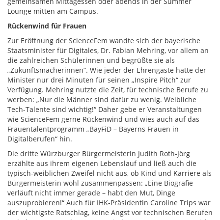
gemeinsamen Mittagessen oder abends in der Summer
Lounge mitten am Campus.
Rückenwind für Frauen
Zur Eröffnung der ScienceFem wandte sich der bayerische
Staatsminister für Digitales, Dr. Fabian Mehring, vor allem an
die zahlreichen Schülerinnen und begrüßte sie als
„Zukunftsmacherinnen“. Wie jeder der Ehrengäste hatte der
Minister nur drei Minuten für seinen „Inspire Pitch“ zur
Verfügung. Mehring nutzte die Zeit, für technische Berufe zu
werben: „Nur die Männer sind dafür zu wenig. Weibliche
Tech-Talente sind wichtig!“ Daher gebe er Veranstaltungen
wie ScienceFem gerne Rückenwind und wies auch auf das
Frauentalentprogramm „BayFiD – Bayerns Frauen in
Digitalberufen“ hin.
Die dritte Würzburger Bürgermeisterin Judith Roth-Jörg
erzählte aus ihrem eigenen Lebenslauf und ließ auch die
typisch-weiblichen Zweifel nicht aus, ob Kind und Karriere als
Bürgermeisterin wohl zusammenpassen: „Eine Biografie
verläuft nicht immer gerade – habt den Mut, Dinge
auszuprobieren!“ Auch für IHK-Präsidentin Caroline Trips war
der wichtigste Ratschlag, keine Angst vor technischen Berufen