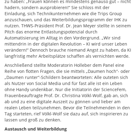
zu haben: „Frauen können es mindestens genauso gut – nicht
hadern, sondern ausprobieren!“ Sie schloss mit der
Einladung, sich Technikunternehmen wie die Trips Group
anzuschauen, und das Weiterbildungsprogramm der IHK zu
nutzen. THWS-Präsident Prof. Dr. Jean Meyer stellte in seinem
Pitch das enorme Entlastungspotenzial durch
Automatisierung im Alltag in den Vordergrund. „Wir sind
mittendrin in der digitalen Revolution – KI wird unser Leben
verändern!“ Dennoch brauche niemand Angst zu haben, da KI
langfristig mehr Arbeitsplätze schaffen als vernichten werde.
Anschließend stellte Moderatorin Holleber dem Panel eine
Reihe von flotten Fragen, die sie mittels „Daumen hoch“- oder
„Daumen runter“-Schildern beantworteten: Alle outeten sich
als Nutzer von Social Media und für fast alle ist ein Leben
ohne Handy undenkbar. Nur die Initiatorin der ScienceFem,
Frauenbeauftragte Prof. Dr. Christina Völkl-Wolf, gab an, sich
ab und zu eine digitale Auszeit zu gönnen und lieber am
realen Leben teilzunehmen. Bevor die Teilnehmenden in den
Tag starteten, rief Völkl-Wolf sie dazu auf, sich inspirieren zu
lassen und groß zu denken.
Austausch und Weiterbildung