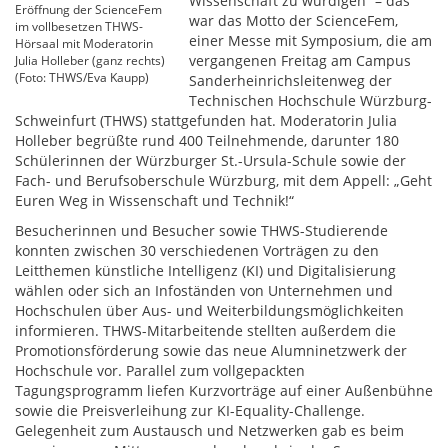
Wissenschaft zu würdigen“ – das
Eröffnung der ScienceFem
war das Motto der ScienceFem,
im vollbesetzen THWS-
einer Messe mit Symposium, die am
Hörsaal mit Moderatorin
vergangenen Freitag am Campus
Julia Holleber (ganz rechts)
(Foto: THWS/Eva Kaupp)
Sanderheinrichsleitenweg der
Technischen Hochschule Würzburg-
Schweinfurt (THWS) stattgefunden hat. Moderatorin Julia
Holleber begrüßte rund 400 Teilnehmende, darunter 180
Schülerinnen der Würzburger St.-Ursula-Schule sowie der
Fach- und Berufsoberschule Würzburg, mit dem Appell: „Geht
Euren Weg in Wissenschaft und Technik!“
Besucherinnen und Besucher sowie THWS-Studierende
konnten zwischen 30 verschiedenen Vorträgen zu den
Leitthemen künstliche Intelligenz (KI) und Digitalisierung
wählen oder sich an Infoständen von Unternehmen und
Hochschulen über Aus- und Weiterbildungsmöglichkeiten
informieren. THWS-Mitarbeitende stellten außerdem die
Promotionsförderung sowie das neue Alumninetzwerk der
Hochschule vor. Parallel zum vollgepackten
Tagungsprogramm liefen Kurzvorträge auf einer Außenbühne
sowie die Preisverleihung zur KI-Equality-Challenge.
Gelegenheit zum Austausch und Netzwerken gab es beim