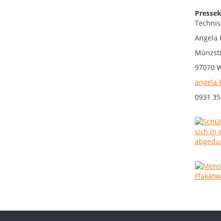
Pressek
Technis
Angela 
Münzstr
97070 
angela.
0931 35