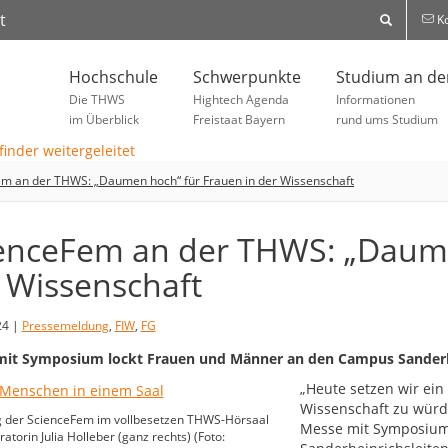
t
Ko
Hochschule
Schwerpunkte
Studium an d
Die THWS
Hightech Agenda
Informationen
im Überblick
Freistaat Bayern
rund ums Studium
m an der THWS: „Daumen hoch“ für Frauen in der Wissenschaft
enceFem an der THWS: „Daume
 Wissenschaft
24 |
Pressemeldung
,
FIW
,
FG
it Symposium lockt Frauen und Männer an den Campus Sanderhe
„Heute setzen wir ein
Wissenschaft zu würdi
g der ScienceFem im vollbesetzen THWS-Hörsaal
Messe mit Symposium
atorin Julia Holleber (ganz rechts) (Foto: