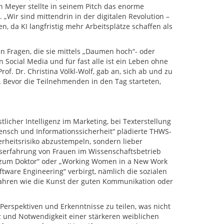
 Meyer stellte in seinem Pitch das enorme
„Wir sind mittendrin in der digitalen Revolution –
 da KI langfristig mehr Arbeitsplätze schaffen als
en Fragen, die sie mittels „Daumen hoch“- oder
 Social Media und für fast alle ist ein Leben ohne
f. Dr. Christina Völkl-Wolf, gab an, sich ab und zu
. Bevor die Teilnehmenden in den Tag starteten,
.
licher Intelligenz im Marketing, bei Texterstellung
nsch und Informationssicherheit“ plädierte THWS-
erheitsrisiko abzustempeln, sondern lieber
serfahrung von Frauen im Wissenschaftsbetrieb
z zum Doktor“ oder „Working Women in a New Work
ftware Engineering“ verbirgt, nämlich die sozialen
ahren wie die Kunst der guten Kommunikation oder
 Perspektiven und Erkenntnisse zu teilen, was nicht
 und Notwendigkeit einer stärkeren weiblichen