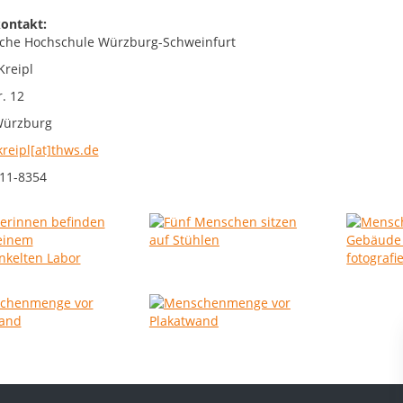
ontakt:
che Hochschule Würzburg-Schweinfurt
Kreipl
. 12
Würzburg
kreipl[at]thws.de
11-8354