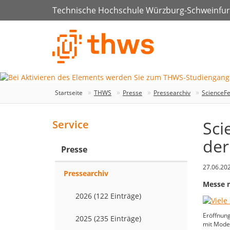
Technische Hochschule Würzburg-Schweinfur
Startseite
THWS
Presse
Pressearchiv
ScienceFe
Sci
Service
der
Presse
27.06.20
Pressearchiv
Messe m
2026 (122 Einträge)
Eröffnun
2025 (235 Einträge)
mit Moder