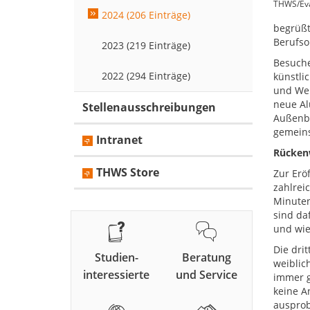
THWS/Eva
2024 (206 Einträge)
begrüßt
Berufso
2023 (219 Einträge)
Besuche
2022 (294 Einträge)
künstli
und Wei
neue Al
Stellenausschreibungen
Außenbü
gemein
Intranet
Rücken
THWS Store
Zur Erö
zahlrei
Minuten
sind da
und wie
Die dri
Studien-
Beratung
weiblic
interessierte
und Service
immer g
keine A
ausprob