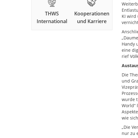
Weiterb
Entlast
THWS
Kooperationen
KI wird
International
und Karriere
vernich
Anschli
„Daumen
Handy u
eine di
rief Völ
Austaus
Die The
und Gra
Vizeprä
Prozess
wurde t
World“ 
Aspekte
wie sic
„Die Ve
nur zu 