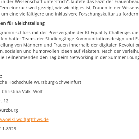
in der Wissenschaft unterstrich“, lautete das Fazit der Frauenbeauf
Fem eindrucksvoll gezeigt, wie wichtig es ist, Frauen in der Wisse
 um eine vielfältigere und inklusivere Forschungskultur zu fördern.
en für Gleichstellung
gramm schloss mit der Preisvergabe der KI-Equality-Challenge, die 
fen hatte: Teams der Studiengänge Kommunikationsdesign und E
tellung von Männern und Frauen innerhalb der digitalen Revolutio
en, sozialen und humorvollen Ideen auf Plakaten. Nach der Verleih
die Teilnehmenden den Tag beim Networking in der Summer Loun
:
che Hochschule Würzburg-Schweinfurt
. Christina Völkl-Wolf
. 12
Würzburg
a.voelkl-wolf[at]thws.de
11-8923