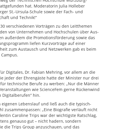
nweg der Technischen Hochschule Würzburg-
attgefunden hat. Moderatorin Julia Holleber
ger St.-Ursula-Schule sowie der Fach- und
haft und Technik!“
30 verschiedenen Vorträgen zu den Leitthemen
oständen von Unternehmen und Hochschulen über Aus-
ten außerdem die Promotionsförderung sowie das
ungsprogramm liefen Kurzvorträge auf einer
enheit zum Austausch und Netzwerken gab es beim
m Campus.
r Digitales, Dr. Fabian Mehring, vor allem an die
e jeder der Ehrengäste hatte der Minister nur drei
t, für technische Berufe zu werben: „Nur die Männer
r Veranstaltungen wie ScienceFem gerne Rückenwind
Digitalberufen“ hin.
m eigenen Lebenslauf und ließ auch die typisch-
ohl zusammenpassen: „Eine Biografie verläuft nicht
ntin Caroline Trips war der wichtigste Ratschlag,
tens genauso gut – nicht hadern, sondern
wie die Trips Group anzuschauen, und das