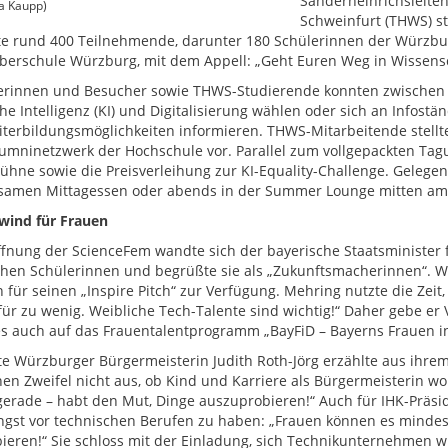
Sanderheinrichsleite
 Kaupp)
Schweinfurt (THWS) st
e rund 400 Teilnehmende, darunter 180 Schülerinnen der Würzbur
berschule Würzburg, mit dem Appell: „Geht Euren Weg in Wissensc
rinnen und Besucher sowie THWS-Studierende konnten zwischen 
che Intelligenz (KI) und Digitalisierung wählen oder sich an Inf
terbildungsmöglichkeiten informieren. THWS-Mitarbeitende stell
umninetzwerk der Hochschule vor. Parallel zum vollgepackten Tag
hne sowie die Preisverleihung zur KI-Equality-Challenge. Geleg
samen Mittagessen oder abends in der Summer Lounge mitten a
wind für Frauen
ffnung der ScienceFem wandte sich der bayerische Staatsminister fü
chen Schülerinnen und begrüßte sie als „Zukunftsmacherinnen“. Wi
 für seinen „Inspire Pitch“ zur Verfügung. Mehring nutzte die Zei
für zu wenig. Weibliche Tech-Talente sind wichtig!“ Daher gebe e
s auch auf das Frauentalentprogramm „BayFiD – Bayerns Frauen in 
tte Würzburger Bürgermeisterin Judith Roth-Jörg erzählte aus ihre
hen Zweifel nicht aus, ob Kind und Karriere als Bürgermeisterin w
erade – habt den Mut, Dinge auszuprobieren!“ Auch für IHK-Präside
ngst vor technischen Berufen zu haben: „Frauen können es mindes
ieren!“ Sie schloss mit der Einladung, sich Technikunternehmen 