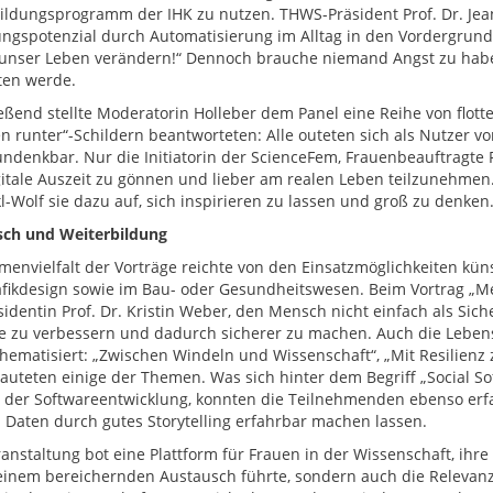
ildungsprogramm der IHK zu nutzen. THWS-Präsident Prof. Dr. Jean
ungspotenzial durch Automatisierung im Alltag in den Vordergrund. 
 unser Leben verändern!“ Dennoch brauche niemand Angst zu haben,
ten werde.
eßend stellte Moderatorin Holleber dem Panel eine Reihe von flott
 runter“-Schildern beantworteten: Alle outeten sich als Nutzer von
ndenkbar. Nur die Initiatorin der ScienceFem, Frauenbeauftragte Pro
gitale Auszeit zu gönnen und lieber am realen Leben teilzunehmen
kl-Wolf sie dazu auf, sich inspirieren zu lassen und groß zu denken
ch und Weiterbildung
menvielfalt der Vorträge reichte von den Einsatzmöglichkeiten künst
fikdesign sowie im Bau- oder Gesundheitswesen. Beim Vortrag „Me
sidentin Prof. Dr. Kristin Weber, den Mensch nicht einfach als Sich
e zu verbessern und dadurch sicherer zu machen. Auch die Leben
hematisiert: „Zwischen Windeln und Wissenschaft“, „Mit Resilien
lauteten einige der Themen. Was sich hinter dem Begriff „Social So
 der Softwareentwicklung, konnten die Teilnehmenden ebenso erf
h Daten durch gutes Storytelling erfahrbar machen lassen.
ranstaltung bot eine Plattform für Frauen in der Wissenschaft, ihre
einem bereichernden Austausch führte, sondern auch die Relevanz