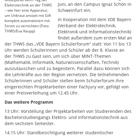
Juni, an den Campus Ignaz Schön in
Elektrotechnik an der THWS
Schweinfurt ein.
– wie hier eine Apparatur,
um Unkraut anstatt mit Gift
In Kooperation mit dem VDE Bayern
komplett automatisiert mit
(Verband der Elektrotechnik,
Strom zu vernichten (Foto:
THWS/Eva Kaupp)
Elektronik und Informationstechnik)
findet außerdem zum ersten Mal an
der THWS das „VDE Bayern Schülerforum“ statt: Von 11 bis 13
Uhr werden Schülerinnen und Schüler ab der 8. Klasse an
der THWS zu Gast sein, um sich über MINT-Themen
(Mathematik, Informatik, Naturwissenschaften, Technik)
auszutauschen und zu begeistern. Parallel dazu können sich
die Lehrkräfte aus der Region vernetzen. Die teilnehmenden
Schülerinnen und Schüler stellen beim Schülerforum ihre
eingereichten Projektarbeiten einer Fachjury vor, gefolgt von
einer Preisverleihung um 12.45 Uhr.
Das weitere Programm
13 Uhr: Vorstellung der Projektarbeiten von Studierenden des
Bachelorstudiengangs Elektro- und Informationstechnik aus
dem sechsten Semester.
14.15 Uhr: Standbesichtigung weiterer studentischer