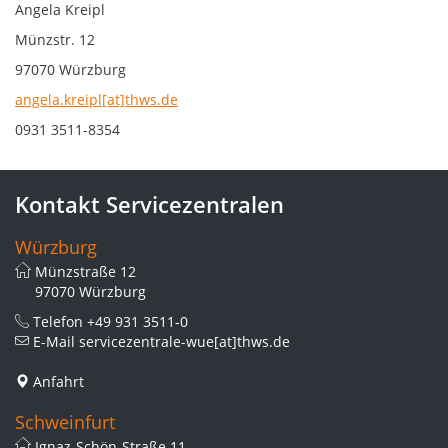
Angela Kreipl
Münzstr. 12
97070 Würzburg
angela.kreipl[at]thws.de
0931 3511-8354
Kontakt Servicezentralen
Würzburg
Münzstraße 12
97070 Würzburg
Telefon
+49 931 3511-0
E-Mail
servicezentrale-wue[at]thws.de
Anfahrt
Schweinfurt
Ignaz-Schön-Straße 11