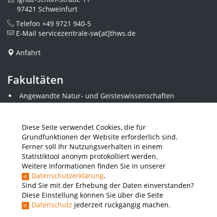
97421 Schweinfurt
Telefon
+49 9721 940-5
E-Mail
servicezentrale-sw[at]thws.de
Anfahrt
Fakultäten
Angewandte Natur- und Geisteswissenschaften
Angewandte Sozialwissenschaften
Architektur und Bauingenieurwesen
Elektrotechnik
Diese Seite verwendet Cookies, die für
Gestaltung
Grundfunktionen der Website erforderlich sind.
Informatik und Wirtschaftsinformatik
Ferner soll Ihr Nutzungsverhalten in einem
Kunststofftechnik und Vermessung
Statistiktool anonym protokolliert werden.
Maschinenbau
Weitere Informationen finden Sie in unserer
THWS Business School
Datenschutzerklärung
.
Wirtschaftsingenieurwesen
Sind Sie mit der Erhebung der Daten einverstanden?
Diese Einstellung können Sie über die Seite
Datenschutz
jederzeit rückgängig machen.
Presse
Stellenausschreibungen
Intranet
THWS Store