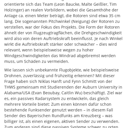
orientierte sich das Team (Leon Baucke, Malte Geißler, Tim
Holzinger) an realen Vorbildern, wobei die Gesamthöhe der
Anlage ca. einen Meter beträgt, die Rotoren sind etwa 35 cm
lang. Die sogenannten Pitchwinkel (Neigung) der Rotoren zu
verstellen, war der Fokus des Projekts. Die Form der Rotoren
ähnelt der von Flugzeugtragflächen, die Drehgeschwindigkeit
wird also von deren Auftriebskraft beeinflusst. Je nach Winkel
wirkt die Auftriebskraft stärker oder schwächer – dies wird
relevant, wenn beispielsweise wegen zu hoher
Windgeschwindigkeiten das Windrad abgebremst werden
muss, um Schäden zu vermeiden.
Wie lassen sich unbekannte Flugobjekte, wie beispielsweise
Drohnen, zuverlässig und frühzeitig erkennen? Mit dieser
Frage haben sich Niklas Hanft und Fynn Schmitt von der
THWS gemeinsam mit Studierenden der Auburn University in
Alabama/USA (Evan Beoubay, Caitlin Wu) beschäftigt. Ziel war
es, ein passives Radarsystem zu entwickeln, das gleich
mehrere Vorteile bietet: Zum einen können dafür schon
bestehende Funksender genutzt werden – in diesem Fall
Sender des Bayerischen Rundfunks am Kreuzberg – was
billiger ist, als einen eigenen, aktiven Sender zu verwenden.
Zum anderen sind diese passiven Systeme schwer zu orten