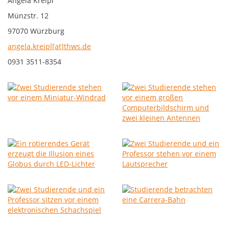
Angela Kreipl
Münzstr. 12
97070 Würzburg
angela.kreipl[at]thws.de
0931 3511-8354