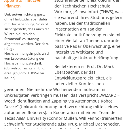
Studierende der Elektrotechnik an
der Technischen Hochschule
Würzburg-Schweinfurt (THWS), was
Unkrautvernichtung ganz
sie während ihres Studiums gelernt
ohne Herbizide, aber dafür
haben. Bei der traditionellen
mit Hochspannung: So wird
Präsentation am Tag der
sichergestellt, dass auch die
Wurzeln durch den
Elektrotechnik überzeugten sie mit
Stromstoß vollständig
einer Vielfalt an Themen, darunter
abgetötet werden. Der dazu
passive Radar-Überwachung, eine
nötige
interaktive Weltkarte und
Hochspannungsimpuls wird
nachhaltige Unkrautbekämpfung.
von Laborausrüstung der
Hochspannungstechnik
Bei letzterem ist Prof. Dr. Mark
(dunkelrot, rechts im Bild)
Eberspächer, der das
erzeugt (Foto: THWS/Eva
Entwicklungsprojekt leitet, als
Kaupp)
potenzieller Kunde schon
gewonnen: Nie mehr die Wochenenden mühsam mit
Unkrautjäten verbringen müssen, das verspricht „WIZARD –
Weed Identification and Zapping via Autonomous Robot
Device“ (Unkrauterkennung und -vernichtung mittels eines
autonomen Roboters). In Kooperation mit einem Team der
Texas A&M University (Connor Mullen, Will Fenno) trainierten
Schweinfurter Studierende (Lisa Krug, Michael Dacheneder,