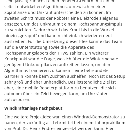
Leon Jaksch) zunächst einen Roboter-Greifarm mit einem
selbst entwickelten Algorithmus, um zwischen einer
Sojapflanze und Unkraut unterscheiden zu können. Im
zweiten Schritt muss der Roboter eine Elektrode zielgenau
ansetzen, um das Unkraut mit einem Hochspannungsimpuls
zu vernichten. Dadurch wird das Kraut bis in die Wurzel
hinein „gezappt“ und kann nicht einfach wieder erneut
austreiben. Für die Umsetzung dieser Idee konnte das Team
auf die Unterstützung sowie die Apparate des
Hochspannungslabors der THWS zählen. Ein weiterer
Knackpunkt war die Frage, wo sich über die Wintermonate
genügend Unkrautpflanzen auftreiben lassen, um den
Algorithmus trainieren zu können – eine befreundete
Gärtnerin konnte beim Züchten aushelfen. Noch ist das Setup
sehr groß und eher unhandlich. Das letztendliche Ziel ist
aber, eine mobile Roboterplattform zu benutzen, die sich
autonom über ein Feld bewegen kann, um Unkräuter
aufzuspüren.
Windkraftanlage nachgebaut
Eine weitere Projektidee war, einen Windrad-Demonstrator zu
bauen, der zukünftig als Lehrmittel bei einem Laborpraktikum
von Prof. Dr. Heinz Endres eingesetzt werden kann. Hier