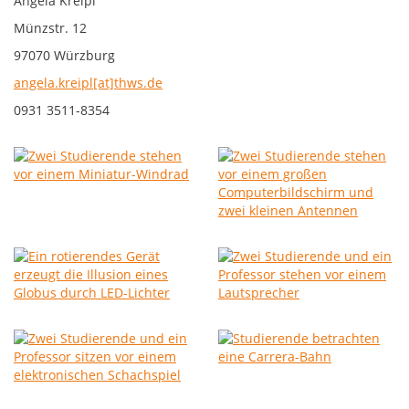
Angela Kreipl
Münzstr. 12
97070 Würzburg
angela.kreipl[at]thws.de
0931 3511-8354