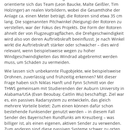
orientierte sich das Team (Leon Baucke, Malte Geißler, Tim
Holzinger) an realen Vorbildern, wobei die Gesamthöhe der
Anlage ca. einen Meter beträgt, die Rotoren sind etwa 35 cm
lang. Die sogenannten Pitchwinkel (Neigung) der Rotoren zu
verstellen, war der Fokus des Projekts. Die Form der Rotoren
ähnelt der von Flugzeugtragflächen, die Drehgeschwindigkeit
wird also von deren Auftriebskraft beeinflusst. Je nach Winkel
wirkt die Auftriebskraft stärker oder schwächer – dies wird
relevant, wenn beispielsweise wegen zu hoher
Windgeschwindigkeiten das Windrad abgebremst werden
muss, um Schäden zu vermeiden.
Wie lassen sich unbekannte Flugobjekte, wie beispielsweise
Drohnen, zuverlässig und frühzeitig erkennen? Mit dieser
Frage haben sich Niklas Hanft und Fynn Schmitt von der
THWS gemeinsam mit Studierenden der Auburn University in
Alabama/USA (Evan Beoubay, Caitlin Wu) beschäftigt. Ziel war
es, ein passives Radarsystem zu entwickeln, das gleich
mehrere Vorteile bietet: Zum einen können dafür schon
bestehende Funksender genutzt werden – in diesem Fall
Sender des Bayerischen Rundfunks am Kreuzberg – was
billiger ist, als einen eigenen, aktiven Sender zu verwenden.
Zum anderen sind diese passiven Systeme schwer zu orten