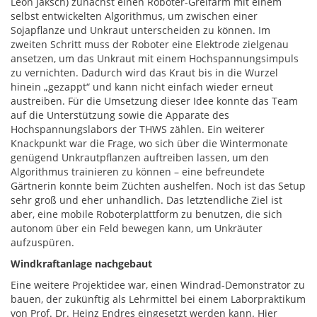
Leon Jaksch) zunächst einen Roboter-Greifarm mit einem
selbst entwickelten Algorithmus, um zwischen einer
Sojapflanze und Unkraut unterscheiden zu können. Im
zweiten Schritt muss der Roboter eine Elektrode zielgenau
ansetzen, um das Unkraut mit einem Hochspannungsimpuls
zu vernichten. Dadurch wird das Kraut bis in die Wurzel
hinein „gezappt“ und kann nicht einfach wieder erneut
austreiben. Für die Umsetzung dieser Idee konnte das Team
auf die Unterstützung sowie die Apparate des
Hochspannungslabors der THWS zählen. Ein weiterer
Knackpunkt war die Frage, wo sich über die Wintermonate
genügend Unkrautpflanzen auftreiben lassen, um den
Algorithmus trainieren zu können – eine befreundete
Gärtnerin konnte beim Züchten aushelfen. Noch ist das Setup
sehr groß und eher unhandlich. Das letztendliche Ziel ist
aber, eine mobile Roboterplattform zu benutzen, die sich
autonom über ein Feld bewegen kann, um Unkräuter
aufzuspüren.
Windkraftanlage nachgebaut
Eine weitere Projektidee war, einen Windrad-Demonstrator zu
bauen, der zukünftig als Lehrmittel bei einem Laborpraktikum
von Prof. Dr. Heinz Endres eingesetzt werden kann. Hier