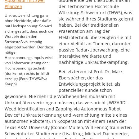
Studierende der Elektrotechnik an
der Technischen Hochschule
Würzburg-Schweinfurt (THWS), was
Unkrautvernichtung ganz
sie während ihres Studiums gelernt
ohne Herbizide, aber dafür
haben. Bei der traditionellen
mit Hochspannung: So wird
Präsentation am Tag der
sichergestellt, dass auch die
Wurzeln durch den
Elektrotechnik überzeugten sie mit
Stromstoß vollständig
einer Vielfalt an Themen, darunter
abgetötet werden. Der dazu
passive Radar-Überwachung, eine
nötige
interaktive Weltkarte und
Hochspannungsimpuls wird
nachhaltige Unkrautbekämpfung.
von Laborausrüstung der
Hochspannungstechnik
Bei letzterem ist Prof. Dr. Mark
(dunkelrot, rechts im Bild)
Eberspächer, der das
erzeugt (Foto: THWS/Eva
Entwicklungsprojekt leitet, als
Kaupp)
potenzieller Kunde schon
gewonnen: Nie mehr die Wochenenden mühsam mit
Unkrautjäten verbringen müssen, das verspricht „WIZARD –
Weed Identification and Zapping via Autonomous Robot
Device“ (Unkrauterkennung und -vernichtung mittels eines
autonomen Roboters). In Kooperation mit einem Team der
Texas A&M University (Connor Mullen, Will Fenno) trainierten
Schweinfurter Studierende (Lisa Krug, Michael Dacheneder,