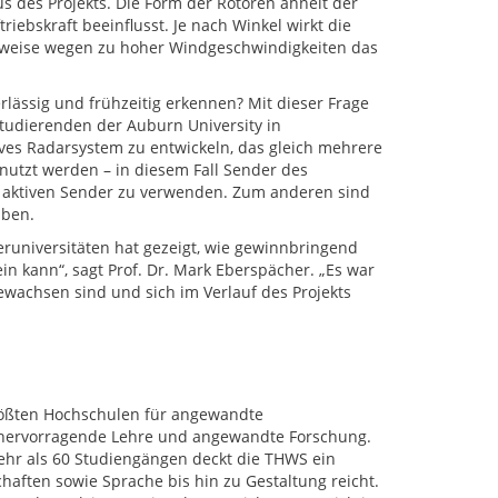
s des Projekts. Die Form der Rotoren ähnelt der
iebskraft beeinflusst. Je nach Winkel wirkt die
elsweise wegen zu hoher Windgeschwindigkeiten das
rlässig und frühzeitig erkennen? Mit dieser Frage
tudierenden der Auburn University in
sives Radarsystem zu entwickeln, das gleich mehrere
nutzt werden – in diesem Fall Sender des
n, aktiven Sender zu verwenden. Zum anderen sind
iben.
runiversitäten hat gezeigt, wie gewinnbringend
n kann“, sagt Prof. Dr. Mark Eberspächer. „Es war
wachsen sind und sich im Verlauf des Projekts
rößten Hochschulen für angewandte
r hervorragende Lehre und angewandte Forschung.
ehr als 60 Studiengängen deckt die THWS ein
haften sowie Sprache bis hin zu Gestaltung reicht.