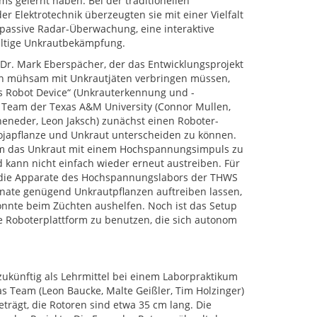
s gelernt haben. Bei der traditionellen
r Elektrotechnik überzeugten sie mit einer Vielfalt
passive Radar-Überwachung, eine interaktive
ltige Unkrautbekämpfung.
. Dr. Mark Eberspächer, der das Entwicklungsprojekt
en mühsam mit Unkrautjäten verbringen müssen,
s Robot Device“ (Unkrauterkennung und -
m Team der Texas A&M University (Connor Mullen,
heneder, Leon Jaksch) zunächst einen Roboter-
Sojapflanze und Unkraut unterscheiden zu können.
 um das Unkraut mit einem Hochspannungsimpuls zu
d kann nicht einfach wieder erneut austreiben. Für
e die Apparate des Hochspannungslabors der THWS
onate genügend Unkrautpflanzen auftreiben lassen,
onnte beim Züchten aushelfen. Noch ist das Setup
le Roboterplattform zu benutzen, die sich autonom
zukünftig als Lehrmittel bei einem Laborpraktikum
as Team (Leon Baucke, Malte Geißler, Tim Holzinger)
trägt, die Rotoren sind etwa 35 cm lang. Die