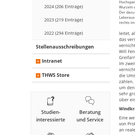
Hochspann
2024 (206 Einträge)
Wurzeln d
Der dazu
Laboraus
2023 (219 Einträge)
rechts im
2022 (294 Einträge)
leitet,
das ver
vernich
Stellenausschreibungen
Will Fe
Greifar
Intranet
Im zwei
vernich
THWS Store
die Ums
zählen.
um den 
sehr gr
über ei
Windkr
Studien-
Beratung
Eine we
interessierte
und Service
von Pro
an real