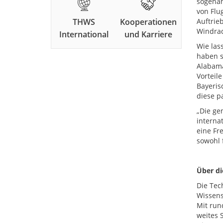
sogenan
von Flu
THWS
Kooperationen
Auftrie
Windra
International
und Karriere
Wie las
haben s
Alabama
Vorteil
Bayeris
diese p
„Die ge
interna
eine Fr
sowohl 
Über d
Die Tec
Wissens
Mit run
weites 