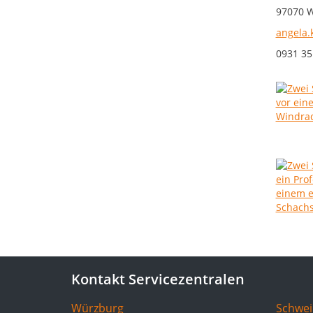
97070 
angela.
0931 35
Kontakt Servicezentralen
Würzburg
Schwei