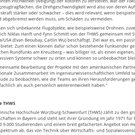
nten Pitchwinkel (Neigung) der Rotoren zu verstellen, war der Foku
gzeugtragflächen, die Drehgeschwindigkeit wird also von deren Auftr
bskraft stärker oder schwächer – dies wird relevant, wenn beispi
d abgebremst werden muss, um Schäden zu vermeiden.
sen sich unbekannte Flugobjekte, wie beispielsweise Drohnen, zuve
ich Niklas Hanft und Fynn Schmitt von der THWS gemeinsam mit S
/USA (Evan Beoubay, Caitlin Wu) beschäftigt. Ziel war es, ein pas
e bietet: Zum einen können dafür schon bestehende Funksender ge
chen Rundfunks am Kreuzberg – was billiger ist, als einen eigene
assiven Systeme schwer zu orten und können so unbeobachtet ble
meinsame Bearbeitung der Projekte mit den amerikanischen Partne
tionale Zusammenarbeit im ingenieurwissenschaftlichen Umfeld sei
eude zu beobachten, wie die Teams an ihren Herausforderungen ge
fachlich als auch persönlich weiterentwickelt haben.“
ie THWS
hnische Hochschule Würzburg-Schweinfurt (THWS) zählt zu den g
chaften in Bayern und steht seit ihrer Gründung im Jahr 1971 fü
d 9.000 Studierenden und einem breit gefächerten Angebot von m
Spektrum ab, das von Technik über Wirtschafts- und Sozialwissensc