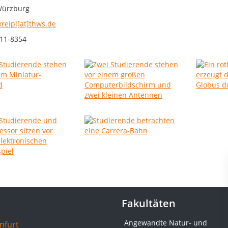
Würzburg
kreipl[at]thws.de
11-8354
Fakultäten
Angewandte Natur- und
nfurt