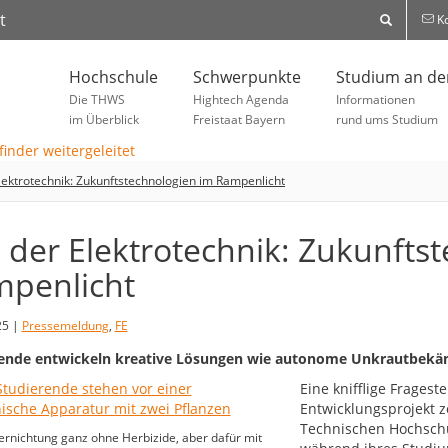
t
Ko
Hochschule
Schwerpunkte
Studium an d
Die THWS
Hightech Agenda
Informationen
im Überblick
Freistaat Bayern
rund ums Studium
lektrotechnik: Zukunftstechnologien im Rampenlicht
 der Elektrotechnik: Zukunfts
penlicht
25 |
Pressemeldung
,
FE
rende entwickeln kreative Lösungen wie autonome Unkrautbekä
Eine knifflige Frages
Entwicklungsprojekt z
Technischen Hochschu
rnichtung ganz ohne Herbizide, aber dafür mit