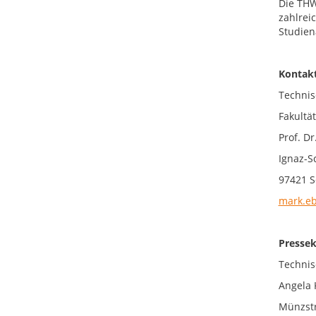
Die THW
zahlrei
Studien
Kontakt
Technis
Fakultät
Prof. D
Ignaz-S
97421 S
mark.e
Pressek
Technis
Angela 
Münzstr