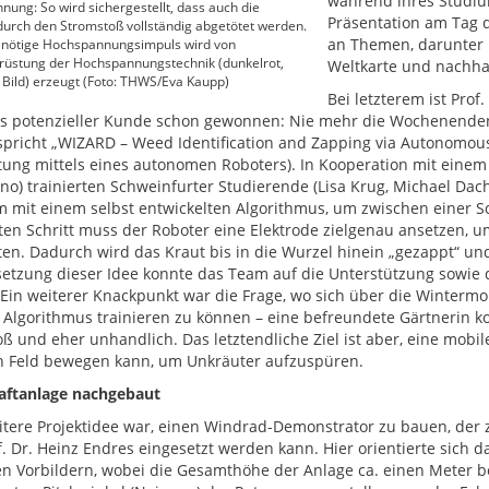
während ihres Studium
ung: So wird sichergestellt, dass auch die
Präsentation am Tag de
urch den Stromstoß vollständig abgetötet werden.
an Themen, darunter 
 nötige Hochspannungsimpuls wird von
rüstung der Hochspannungstechnik (dunkelrot,
Weltkarte und nachha
 Bild) erzeugt (Foto: THWS/Eva Kaupp)
Bei letzterem ist Prof
 als potenzieller Kunde schon gewonnen: Nie mehr die Wochenend
spricht „WIZARD – Weed Identification and Zapping via Autonomou
tung mittels eines autonomen Roboters). In Kooperation mit eine
nno) trainierten Schweinfurter Studierende (Lisa Krug, Michael Dac
m mit einem selbst entwickelten Algorithmus, um zwischen einer 
ten Schritt muss der Roboter eine Elektrode zielgenau ansetzen,
ten. Dadurch wird das Kraut bis in die Wurzel hinein „gezappt“ un
etzung dieser Idee konnte das Team auf die Unterstützung sowi
 Ein weiterer Knackpunkt war die Frage, wo sich über die Winterm
Algorithmus trainieren zu können – eine befreundete Gärtnerin k
oß und eher unhandlich. Das letztendliche Ziel ist aber, eine mobi
n Feld bewegen kann, um Unkräuter aufzuspüren.
aftanlage nachgebaut
itere Projektidee war, einen Windrad-Demonstrator zu bauen, der 
f. Dr. Heinz Endres eingesetzt werden kann. Hier orientierte sich d
en Vorbildern, wobei die Gesamthöhe der Anlage ca. einen Meter be