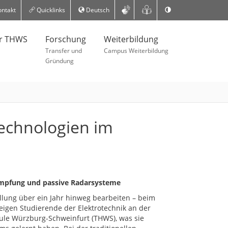
ntakt
Quicklinks
Deutsch
er THWS
Forschung
Weiterbildung
Transfer und
Campus Weiterbildung
Gründung
technologien im
mpfung und passive Radarsysteme
tellung über ein Jahr hinweg bearbeiten – beim
eigen Studierende der Elektrotechnik an der
le Würzburg-Schweinfurt (THWS), was sie