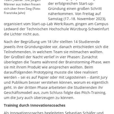
der erfolgreichen Start-up-
Männer aus Indien freuen
Gründung einen großen Schritt
sich über ihren Sieg (Foto:
Franziska Jahn)
näherkommen. Von Freitag auf
Samstag (17.-18. November 2023),
organisiert vom Start-up-Lab Werk:Raum, gingen am Campus
Ledward der Technischen Hochschule Würzburg-Schweinfurt
die Lichter nicht aus.
Nach der Begrüßung um 18 Uhr stellten 14 Studierende
jeweils ihre Gründungsidee vor, danach entschieden sich die
Teilnehmenden, in welchem Team sie mitmachen wollten.
Der Großteil der Nacht verlief in vier Phasen: Zunächst
überlegten die Teams während der Brainstorming-Phase, wen
sie mit ihrem Produkt wie ansprechen wollten. Beim
darauffolgenden Prototyping musste die Idee realisiert
werden – sei es auf Papier oder mit Legosteinen – damit Jury
und Publikum besser verstehen können, worum es eigentlich
geht. In der dritten Phase arbeiteten die Studierenden ihr
Geschäftsmodell aus, zum Schluss folgte das Pitch-Training,
um die Jury auch überzeugen zu können.
Training durch Innovationscoaches
Als Innovationscoaches begleiteten Sebastian Schäfer und