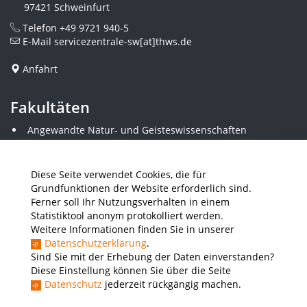
97421 Schweinfurt
Telefon
+49 9721 940-5
E-Mail
servicezentrale-sw[at]thws.de
Anfahrt
Fakultäten
Angewandte Natur- und Geisteswissenschaften
Angewandte Sozialwissenschaften
Architektur und Bauingenieurwesen
Elektrotechnik
Diese Seite verwendet Cookies, die für
Gestaltung
Grundfunktionen der Website erforderlich sind.
Informatik und Wirtschaftsinformatik
Ferner soll Ihr Nutzungsverhalten in einem
Kunststofftechnik und Vermessung
Statistiktool anonym protokolliert werden.
Maschinenbau
Weitere Informationen finden Sie in unserer
THWS Business School
Datenschutzerklärung
.
Wirtschaftsingenieurwesen
Sind Sie mit der Erhebung der Daten einverstanden?
Diese Einstellung können Sie über die Seite
Datenschutz
jederzeit rückgängig machen.
Presse
Stellenausschreibungen
Intranet
THWS Store