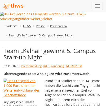
Startseite
THWS
Presse
Pressearchiv
Team „Kalhai” gewinnt 5. Campus Start-up Night
Team „Kalhai” gewinnt 5. Campus
Start-up Night
27.11.2023 |
Pressemeldung
,
IDEE
,
Gründung
,
WERK:RAUM
Überzeugende Idee: Analoguhr wird zur Smartwatch
Rund 110 Studierende in 14 Teams
haben die Nacht zum Tag gemacht
mit einem ehrgeizigen Ziel vor
Augen: bei der 5. Campus Start-up
Night mit ihrem Pitch die
Jury-Mitglieder und das
hochkarätige Jury überzeugen und
Team „Kalhai“: Die jungen