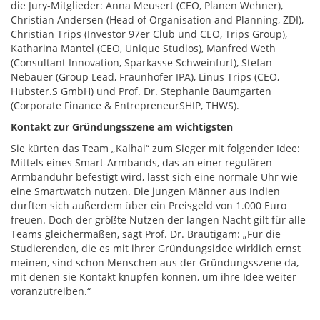
die Jury-Mitglieder: Anna Meusert (CEO, Planen Wehner),
Christian Andersen (Head of Organisation and Planning, ZDI),
Christian Trips (Investor 97er Club und CEO, Trips Group),
Katharina Mantel (CEO, Unique Studios), Manfred Weth
(Consultant Innovation, Sparkasse Schweinfurt), Stefan
Nebauer (Group Lead, Fraunhofer IPA), Linus Trips (CEO,
Hubster.S GmbH) und Prof. Dr. Stephanie Baumgarten
(Corporate Finance & EntrepreneurSHIP, THWS).
Kontakt zur Gründungsszene am wichtigsten
Sie kürten das Team „Kalhai“ zum Sieger mit folgender Idee:
Mittels eines Smart-Armbands, das an einer regulären
Armbanduhr befestigt wird, lässt sich eine normale Uhr wie
eine Smartwatch nutzen. Die jungen Männer aus Indien
durften sich außerdem über ein Preisgeld von 1.000 Euro
freuen. Doch der größte Nutzen der langen Nacht gilt für alle
Teams gleichermaßen, sagt Prof. Dr. Bräutigam: „Für die
Studierenden, die es mit ihrer Gründungsidee wirklich ernst
meinen, sind schon Menschen aus der Gründungsszene da,
mit denen sie Kontakt knüpfen können, um ihre Idee weiter
voranzutreiben.“