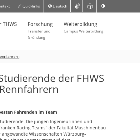
ntakt
Quicklinks
Deutsch
er THWS
Forschung
Weiterbildung
Transfer und
Campus Weiterbildung
Gründung
Rennfahrern
: Studierende der FHWS
 Rennfahrern
e besten Fahrenden im Team
Studierende: Die jungen Ingenieurinnen und
franken Racing Teams“ der Fakultät Maschinenbau
ür angewandte Wissenschaften Würzburg-