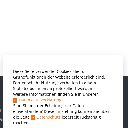
Diese Seite verwendet Cookies, die für
Grundfunktionen der Website erforderlich sind.
Ferner soll Ihr Nutzungsverhalten in einem
Statistiktool anonym protokolliert werden.
Weitere Informationen finden Sie in unserer
Informatik und Wirtschaftsinformatik
Datenschutzerklärung
.
Kunststofftechnik und Vermessung
Sind Sie mit der Erhebung der Daten
ften
einverstanden? Diese Einstellung können Sie über
Maschinenbau
die Seite
Datenschutz
jederzeit rückgängig
rwesen
THWS Business School
machen.