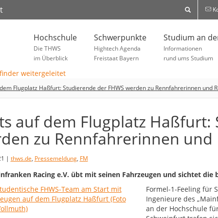
t
Ko
Hochschule
Schwerpunkte
Studium an d
Die THWS
Hightech Agenda
Informationen
im Überblick
Freistaat Bayern
rund ums Studium
 dem Flugplatz Haßfurt: Studierende der FHWS werden zu Rennfahrerinnen und 
ts auf dem Flugplatz Haßfurt
den zu Rennfahrerinnen und
21 |
thws.de
,
Pressemeldung
,
FM
nfranken Racing e.V. übt mit seinen Fahrzeugen und sichtet di
Formel-1-Feeling für 
Ingenieure des „Main
an der Hochschule f