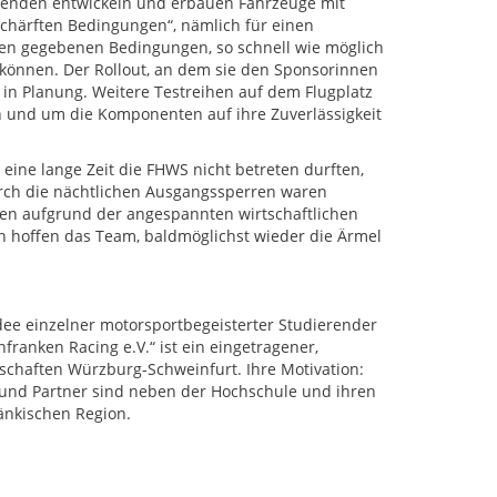
erenden entwickeln und erbauen Fahrzeuge mit
schärften Bedingungen“, nämlich für einen
den gegebenen Bedingungen, so schnell wie möglich
 können. Der Rollout, an dem sie den Sponsorinnen
in Planung. Weitere Testreihen auf dem Flugplatz
 und um die Komponenten auf ihre Zuverlässigkeit
 eine lange Zeit die FHWS nicht betreten durften,
urch die nächtlichen Ausgangssperren waren
ren aufgrund der angespannten wirtschaftlichen
Nun hoffen das Team, baldmöglichst wieder die Ärmel
ee einzelner motorsportbegeisterter Studierender
ranken Racing e.V.“ ist ein eingetragener,
schaften Würzburg-Schweinfurt. Ihre Motivation:
 und Partner sind neben der Hochschule und ihren
ränkischen Region.