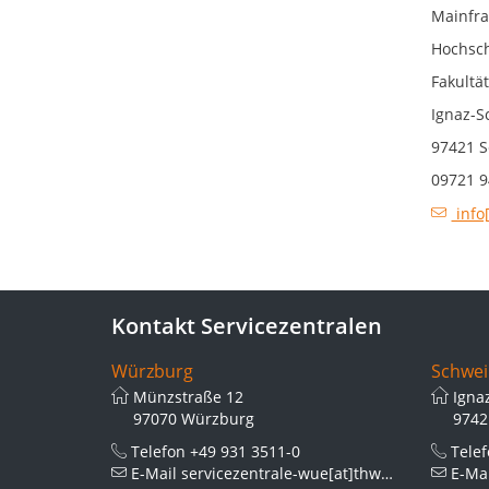
Mainfra
Hochsch
Fakultä
Ignaz-S
97421 S
09721 9
info
Kontakt Servicezentralen
Würzburg
Schwei
Münzstraße 12
Igna
97070 Würzburg
9742
Telefon
+49 931 3511-0
Tele
E-Mail
servicezentrale-wue[at]thws.de
E-Ma