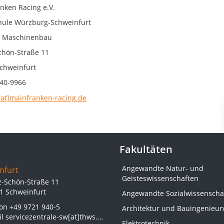
nken Racing e.V.
ule Würzburg-Schweinfurt
t Maschinenbau
chön-Straße 11
chweinfurt
40-9966
[at]mainfranken-racing.de
Fakultäten
Angewandte Natur- und
nfurt
Geisteswissenschaften
z-Schön-Straße 11
1 Schweinfurt
Angewandte Sozialwissenscha
fon
+49 9721 940-5
Architektur und Bauingenieu
il
servicezentrale-sw[at]thws.de
Elektrotechnik