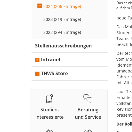
Das stud
2024 (206 Einträge)
auf dem F
neue Fa
2023 (219 Einträge)
Das Mai
2022 (294 Einträge)
Student
Teams R
beachtli
Stellenausschreibungen
Der tec
Intranet
vom Mot
Riement
umgebau
THWS Store
Fahreri
mit Alt
Laut Te
erhalte
vollstä
Studien-
Beratung
Revisio
präsent
interessierte
und Service
Der Rol