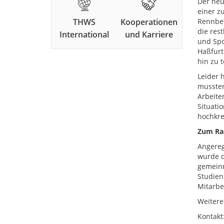
Der neu
einer z
THWS
Kooperationen
Rennbet
die res
International
und Karriere
und Spo
Haßfurt
hin zu t
Leider 
mussten
Arbeite
Situati
hochkre
Zum Ra
Angereg
wurde d
gemeinn
Studien
Mitarbe
Weitere
Kontakt