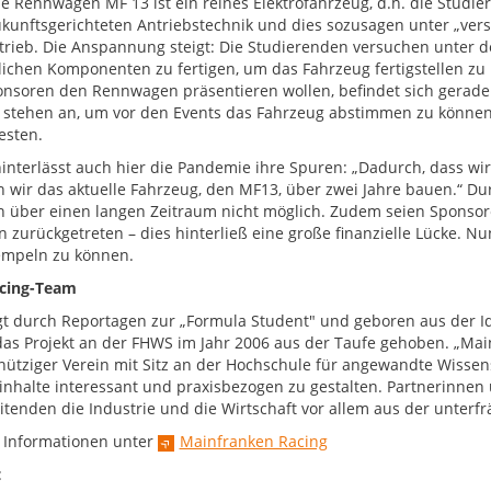
e Rennwagen MF 13 ist ein reines Elektrofahrzeug, d.h. die Studi
ukunftsgerichteten Antriebstechnik und dies sozusagen unter „ver
rieb. Die Anspannung steigt: Die Studierenden versuchen unter 
tlichen Komponenten zu fertigen, um das Fahrzeug fertigstellen zu
nsoren den Rennwagen präsentieren wollen, befindet sich gerade 
 stehen an, um vor den Events das Fahrzeug abstimmen zu können
esten.
hinterlässt auch hier die Pandemie ihre Spuren: „Dadurch, dass wir
 wir das aktuelle Fahrzeug, den MF13, über zwei Jahre bauen.“ D
n über einen langen Zeitraum nicht möglich. Zudem seien Sponso
on zurückgetreten – dies hinterließ eine große finanzielle Lücke. 
mpeln zu können.
cing-Team
t durch Reportagen zur „Formula Student" und geboren aus der Id
as Projekt an der FHWS im Jahr 2006 aus der Taufe gehoben. „Mainf
ütziger Verein mit Sitz an der Hochschule für angewandte Wissen
inhalte interessant und praxisbezogen zu gestalten. Partnerinnen
itenden die Industrie und die Wirtschaft vor allem aus der unterf
 Informationen unter
Mainfranken Racing
: