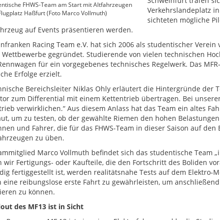
Schweinfurt trafen si
entische FHWS-Team am Start mit Altfahrzeugen
Verkehrslandeplatz in
lugplatz Haßfurt (Foto Marco Vollmuth)
sichteten mögliche Pi
hrzeug auf Events präsentieren werden.
nfranken Racing Team e.V. hat sich 2006 als studentischer Verei
 Wettbewerbe gegründet. Studierende von vielen technischen Hoc
ennwagen für ein vorgegebenes technisches Regelwerk. Das MFR-
che Erfolge erzielt.
hnische Bereichsleiter Niklas Ohly erläutert die Hintergründe der T
or zum Differential mit einem Kettentrieb übertragen. Bei unsere
rieb verwirklichen.“ Aus diesem Anlass hat das Team ein altes Fa
t, um zu testen, ob der gewählte Riemen den hohen Belastungen 
nnen und Fahrer, die für das FHWS-Team in dieser Saison auf den E
fahrzeugen zu üben.
ammitglied Marco Vollmuth befindet sich das studentische Team „in
n wir Fertigungs- oder Kaufteile, die den Fortschritt des Boliden v
ndig fertiggestellt ist, werden realitätsnahe Tests auf dem Elektro
n eine reibungslose erste Fahrt zu gewährleisten, um anschließend 
ieren zu können.
lout des MF13 ist in Sicht