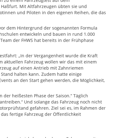
ch zu einem Fahrzeugtest auf dem
 Haßfurt. Mit Altfahrzeugen übten sie und
lotinnen und Piloten in den eigenen Reihen, die das
n vor dem Hintergrund der sogenannten Formula
hschulen entwickeln und bauen in rund 1.000
Team der FHWS hat bereits in der Frühphase
estfahrt: „In der Vergangenheit wurde die Kraft
m aktuellen Fahrzeug wollen wir das mit einem
hrzeug auf einen Antrieb mit Zahnriemen
Stand halten kann. Zudem hatte einige
vents an den Start gehen werden, die Möglichkeit,
 der heißesten Phase der Saison.“ Täglich
orantreiben.“ Und solange das Fahrzeug noch nicht
-Motorprüfstand gefahren. Ziel sei es, im Rahmen der
das fertige Fahrzeug der Öffentlichkeit