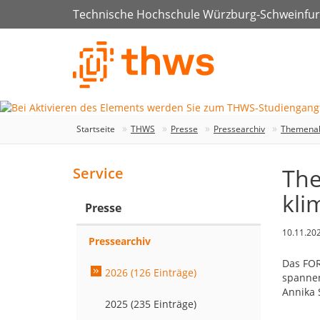
Technische Hochschule Würzburg-Schweinfur
Startseite
THWS
Presse
Pressearchiv
Themenab
The
Service
kli
Presse
10.11.20
Pressearchiv
Das FOR
2026 (126 Einträge)
spannen
Annika 
2025 (235 Einträge)