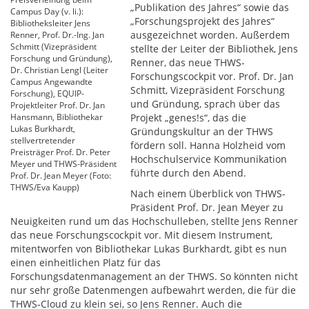
„Publikation des Jahres“ sowie das
Campus Day (v. li.):
„Forschungsprojekt des Jahres“
Bibliotheksleiter Jens
ausgezeichnet worden. Außerdem
Renner, Prof. Dr.-Ing. Jan
Schmitt (Vizepräsident
stellte der Leiter der Bibliothek, Jens
Forschung und Gründung),
Renner, das neue THWS-
Dr. Christian Lengl (Leiter
Forschungscockpit vor. Prof. Dr. Jan
Campus Angewandte
Schmitt, Vizepräsident Forschung
Forschung), EQUIP-
und Gründung, sprach über das
Projektleiter Prof. Dr. Jan
Hansmann, Bibliothekar
Projekt „genes!s“, das die
Lukas Burkhardt,
Gründungskultur an der THWS
stellvertretender
fördern soll. Hanna Holzheid vom
Preisträger Prof. Dr. Peter
Hochschulservice Kommunikation
Meyer und THWS-Präsident
führte durch den Abend.
Prof. Dr. Jean Meyer (Foto:
THWS/Eva Kaupp)
Nach einem Überblick von THWS-
Präsident Prof. Dr. Jean Meyer zu
Neuigkeiten rund um das Hochschulleben, stellte Jens Renner
das neue Forschungscockpit vor. Mit diesem Instrument,
mitentworfen von Bibliothekar Lukas Burkhardt, gibt es nun
einen einheitlichen Platz für das
Forschungsdatenmanagement an der THWS. So könnten nicht
nur sehr große Datenmengen aufbewahrt werden, die für die
THWS-Cloud zu klein sei, so Jens Renner. Auch die