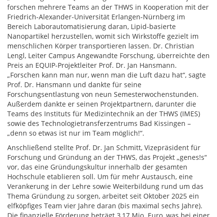
forschen mehrere Teams an der THWS in Kooperation mit der
Friedrich-Alexander-Universität Erlangen-Nürnberg im
Bereich Laborautomatisierung daran, Lipid-basierte
Nanopartikel herzustellen, womit sich Wirkstoffe gezielt im
menschlichen Körper transportieren lassen. Dr. Christian
Lengl, Leiter Campus Angewandte Forschung, überreichte den
Preis an EQUIP-Projektleiter Prof. Dr. Jan Hansmann.
„Forschen kann man nur, wenn man die Luft dazu hat“, sagte
Prof. Dr. Hansmann und dankte für seine
Forschungsentlastung von neun Semesterwochenstunden.
Außerdem dankte er seinen Projektpartnern, darunter die
Teams des Instituts für Medizintechnik an der THWS (IMES)
sowie des Technologietransferzentrums Bad Kissingen –
„denn so etwas ist nur im Team möglich!“.
Anschließend stellte Prof. Dr. Jan Schmitt, Vizepräsident für
Forschung und Gründung an der THWS, das Projekt „genes!s“
vor, das eine Gründungskultur innerhalb der gesamten
Hochschule etablieren soll. Um für mehr Austausch, eine
Verankerung in der Lehre sowie Weiterbildung rund um das
Thema Gründung zu sorgen, arbeitet seit Oktober 2025 ein
elfköpfiges Team vier Jahre daran (bis maximal sechs Jahre).
Die finanzielle Förderung beträgt 3,17 Mio. Euro, was bei einer