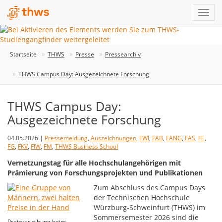
Startseite
THWS
Presse
Pressearchiv
THWS Campus Day: Ausgezeichnete Forschung
THWS Campus Day:
Ausgezeichnete Forschung
04.05.2026 |
Pressemeldung
,
Auszeichnungen
,
FWI
,
FAB
,
FANG
,
FAS
,
FE
,
FG
,
FKV
,
FIW
,
FM
,
THWS Business School
Vernetzungstag für alle Hochschulangehörigen mit
Prämierung von Forschungsprojekten und Publikationen
Zum Abschluss des Campus Days
der Technischen Hochschule
Würzburg-Schweinfurt (THWS) im
Sommersemester 2026 sind die
Preisverleihung beim