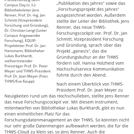
„Publikation des Jahres“ sowie das
Campus Day (v. li.):
„Forschungsprojekt des Jahres“
Bibliotheksleiter Jens
ausgezeichnet worden. Außerdem
Renner, Prof. Dr.-Ing. Jan
Schmitt (Vizepräsident
stellte der Leiter der Bibliothek, Jens
Forschung und Gründung),
Renner, das neue THWS-
Dr. Christian Lengl (Leiter
Forschungscockpit vor. Prof. Dr. Jan
Campus Angewandte
Schmitt, Vizepräsident Forschung
Forschung), EQUIP-
und Gründung, sprach über das
Projektleiter Prof. Dr. Jan
Hansmann, Bibliothekar
Projekt „genes!s“, das die
Lukas Burkhardt,
Gründungskultur an der THWS
stellvertretender
fördern soll. Hanna Holzheid vom
Preisträger Prof. Dr. Peter
Hochschulservice Kommunikation
Meyer und THWS-Präsident
führte durch den Abend.
Prof. Dr. Jean Meyer (Foto:
THWS/Eva Kaupp)
Nach einem Überblick von THWS-
Präsident Prof. Dr. Jean Meyer zu
Neuigkeiten rund um das Hochschulleben, stellte Jens Renner
das neue Forschungscockpit vor. Mit diesem Instrument,
mitentworfen von Bibliothekar Lukas Burkhardt, gibt es nun
einen einheitlichen Platz für das
Forschungsdatenmanagement an der THWS. So könnten nicht
nur sehr große Datenmengen aufbewahrt werden, die für die
THWS-Cloud zu klein sei, so Jens Renner. Auch die