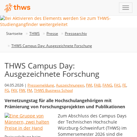
Startseite
THWS
Presse
Pressearchiv
THWS Campus Day: Ausgezeichnete Forschung
THWS Campus Day:
Ausgezeichnete Forschung
04.05.2026 |
Pressemeldung
,
Auszeichnungen
,
FWI
,
FAB
,
FANG
,
FAS
,
FE
,
FG
,
FKV
,
FIW
,
FM
,
THWS Business School
Vernetzungstag für alle Hochschulangehörigen mit
Prämierung von Forschungsprojekten und Publikationen
Zum Abschluss des Campus Days
der Technischen Hochschule
Würzburg-Schweinfurt (THWS) im
Sommersemester 2026 sind die
Preisverleihung beim