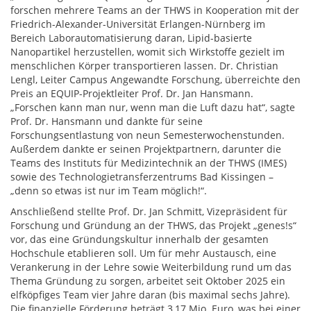
forschen mehrere Teams an der THWS in Kooperation mit der
Friedrich-Alexander-Universität Erlangen-Nürnberg im
Bereich Laborautomatisierung daran, Lipid-basierte
Nanopartikel herzustellen, womit sich Wirkstoffe gezielt im
menschlichen Körper transportieren lassen. Dr. Christian
Lengl, Leiter Campus Angewandte Forschung, überreichte den
Preis an EQUIP-Projektleiter Prof. Dr. Jan Hansmann.
„Forschen kann man nur, wenn man die Luft dazu hat“, sagte
Prof. Dr. Hansmann und dankte für seine
Forschungsentlastung von neun Semesterwochenstunden.
Außerdem dankte er seinen Projektpartnern, darunter die
Teams des Instituts für Medizintechnik an der THWS (IMES)
sowie des Technologietransferzentrums Bad Kissingen –
„denn so etwas ist nur im Team möglich!“.
Anschließend stellte Prof. Dr. Jan Schmitt, Vizepräsident für
Forschung und Gründung an der THWS, das Projekt „genes!s“
vor, das eine Gründungskultur innerhalb der gesamten
Hochschule etablieren soll. Um für mehr Austausch, eine
Verankerung in der Lehre sowie Weiterbildung rund um das
Thema Gründung zu sorgen, arbeitet seit Oktober 2025 ein
elfköpfiges Team vier Jahre daran (bis maximal sechs Jahre).
Die finanzielle Förderung beträgt 3,17 Mio. Euro, was bei einer