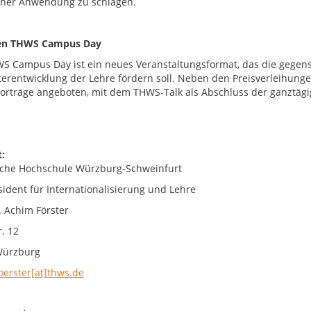
cher Anwendung zu schlagen.
en THWS Campus Day
S Campus Day ist ein neues Veranstaltungsformat, das die gegens
terentwicklung der Lehre fördern soll. Neben den Preisverleihun
orträge angeboten, mit dem THWS-Talk als Abschluss der ganztägi
:
che Hochschule Würzburg-Schweinfurt
sident für Internationalisierung und Lehre
. Achim Förster
. 12
Würzburg
oerster[at]thws.de