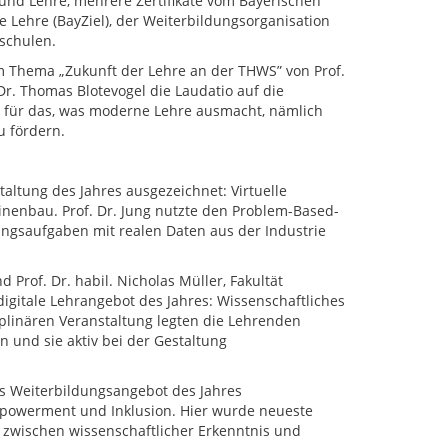
 und Lehre, mehrere Zertifikate vom Bayerischen
e Lehre (BayZiel), der Weiterbildungsorganisation
schulen.
 Thema „Zukunft der Lehre an der THWS” von Prof.
. Dr. Thomas Blotevogel die Laudatio auf die
en für das, was moderne Lehre ausmacht, nämlich
u fördern.
taltung des Jahres ausgezeichnet: Virtuelle
nenbau. Prof. Dr. Jung nutzte den Problem-Based-
ungsaufgaben mit realen Daten aus der Industrie
 Prof. Dr. habil. Nicholas Müller, Fakultät
digitale Lehrangebot des Jahres: Wissenschaftliches
plinären Veranstaltung legten die Lehrenden
 und sie aktiv bei der Gestaltung
as Weiterbildungsangebot des Jahres
mpowerment und Inklusion. Hier wurde neueste
 zwischen wissenschaftlicher Erkenntnis und