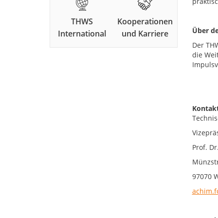
praktis
THWS
Kooperationen
Über d
International
und Karriere
Der THW
die Wei
Impulsv
Kontakt
Technis
Vizeprä
Prof. Dr
Münzstr
97070 
achim.f