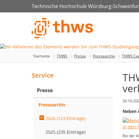
Technische Hochschule Würzburg-Schweinfur
Startseite
THWS
Presse
Pressearchiv
THWS Camp
THW
Service
ver
Presse
30.10.20
Pressearchiv
Neben d
2026 (123 Einträge)
2025 (235 Einträge)
Bei der V