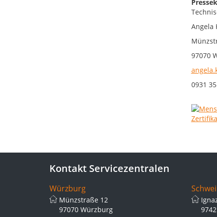
Pressek
Technis
Angela 
Münzstr
97070 
angela.
0931 35
Kontakt Servicezentralen
Würzburg
Schwei
Münzstraße 12
Igna
97070 Würzburg
9742