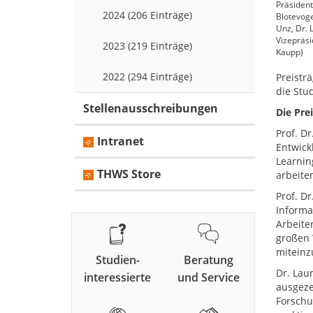
Präsident
2024 (206 Einträge)
Blotevoge
Unz, Dr. 
Vizepräsi
2023 (219 Einträge)
Kaupp)
2022 (294 Einträge)
Preistr
die Stu
Stellenausschreibungen
Die Pre
Prof. D
Intranet
Entwick
Learnin
THWS Store
arbeite
Prof. D
Informa
Arbeite
großen 
miteinz
Studien-
Beratung
Dr. Lau
interessierte
und Service
ausgeze
Forschu