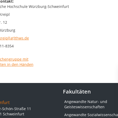
ontakt:
che Hochschule Würzburg-Schweinfurt
Kreipl
. 12
Würzburg
kreipl[at]thws.de
11-8354
Fakultäten
Angewandte Natur- und
nfurt
Geisteswissenschaften
z-Schön-Straße 11
1 Schweinfurt
Angewandte Sozialwissenscha