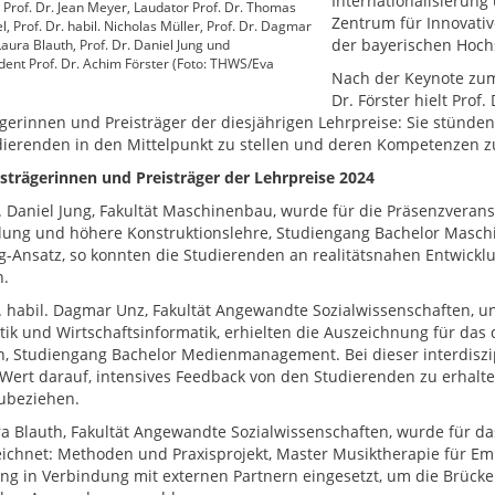
Internationalisierung
 Prof. Dr. Jean Meyer, Laudator Prof. Dr. Thomas
Zentrum für Innovativ
l, Prof. Dr. habil. Nicholas Müller, Prof. Dr. Dagmar
der bayerischen Hoch
Laura Blauth, Prof. Dr. Daniel Jung und
dent Prof. Dr. Achim Förster (Foto: THWS/Eva
Nach der Keynote zum
Dr. Förster hielt Prof
ägerinnen und Preisträger der diesjährigen Lehrpreise: Sie stünd
dierenden in den Mittelpunkt zu stellen und deren Kompetenzen z
isträgerinnen und Preisträger der Lehrpreise 2024
r. Daniel Jung, Fakultät Maschinenbau, wurde für die Präsenzverans
lung und höhere Konstruktionslehre, Studiengang Bachelor Maschi
g-Ansatz, so konnten die Studierenden an realitätsnahen Entwickl
n.
r. habil. Dagmar Unz, Fakultät Angewandte Sozialwissenschaften, und
tik und Wirtschaftsinformatik, erhielten die Auszeichnung für das 
n, Studiengang Bachelor Medienmanagement. Bei dieser interdiszi
Wert darauf, intensives Feedback von den Studierenden zu erhalten
ubeziehen.
ra Blauth, Fakultät Angewandte Sozialwissenschaften, wurde für d
ichnet: Methoden und Praxisprojekt, Master Musiktherapie für E
ng in Verbindung mit externen Partnern eingesetzt, um die Brücke