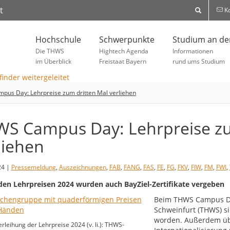
t
Ko
Hochschule
Schwerpunkte
Studium an d
Die THWS
Hightech Agenda
Informationen
im Überblick
Freistaat Bayern
rund ums Studium
us Day: Lehrpreise zum dritten Mal verliehen
S Campus Day: Lehrpreise zu
liehen
24 |
Pressemeldung
,
Auszeichnungen
,
FAB
,
FANG
,
FAS
,
FE
,
FG
,
FKV
,
FIW
,
FM
,
FWI
,
en Lehrpreisen 2024 wurden auch BayZiel-Zertifikate vergeben
Beim THWS Campus Da
Schweinfurt (THWS) s
worden. Außerdem über
erleihung der Lehrpreise 2024 (v. li.): THWS-