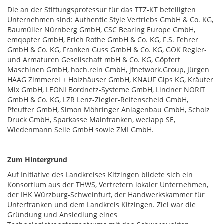
Die an der Stiftungsprofessur für das TTZ-KT beteiligten
Unternehmen sind: Authentic Style Vertriebs GmbH & Co. KG,
Baumüller Nürnberg GmbH, CSC Bearing Europe GmbH,
emqopter GmbH, Erich Rothe GmbH & Co. KG, F.S. Fehrer
GmbH & Co. KG, Franken Guss GmbH & Co. KG, GOK Regler-
und Armaturen Gesellschaft mbH & Co. KG, Göpfert
Maschinen GmbH, hoch.rein GmbH, jfnetwork.Group, Jürgen
HAAG Zimmerei + Holzhäuser GmbH, KNAUF Gips KG, Kräuter
Mix GmbH, LEONI Bordnetz-Systeme GmbH, Lindner NORIT
GmbH & Co. KG, LZR Lenz-Ziegler-Reifenscheid GmbH,
Pfeuffer GmbH, Simon Möhringer Anlagenbau GmbH, Scholz
Druck GmbH, Sparkasse Mainfranken, weclapp SE,
Wiedenmann Seile GmbH sowie ZMI GmbH.
Zum Hintergrund
Auf Initiative des Landkreises Kitzingen bildete sich ein
Konsortium aus der THWS, Vertretern lokaler Unternehmen,
der IHK Würzburg-Schweinfurt, der Handwerkskammer für
Unterfranken und dem Landkreis Kitzingen. Ziel war die
Gründung und Ansiedlung eines