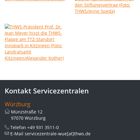
Kontakt Servicezentralen
Würzburg
Münzstraße 12
97070 Würzburg
Telefon
+49 931 3511-0
E-Mail
servicezentrale-wue[at]thws.de