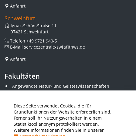
Anfahrt
Schweinfurt
Ignaz-Schön-Straße 11
97421 Schweinfurt
Telefon
+49 9721 940-5
E-Mail
servicezentrale-sw[at]thws.de
Anfahrt
Fakultäten
Angewandte Natur- und Geisteswissenschaften
Angewandte Sozialwissenschaften
Architektur und Bauingenieurwesen
Elektrotechnik
Diese Seite verwendet Cookies, die für
Gestaltung
Grundfunktionen der Website erforderlich sind.
Informatik und Wirtschaftsinformatik
Ferner soll Ihr Nutzungsverhalten in einem
Kunststofftechnik und Vermessung
Statistiktool anonym protokolliert werden.
Maschinenbau
Weitere Informationen finden Sie in unserer
THWS Business School