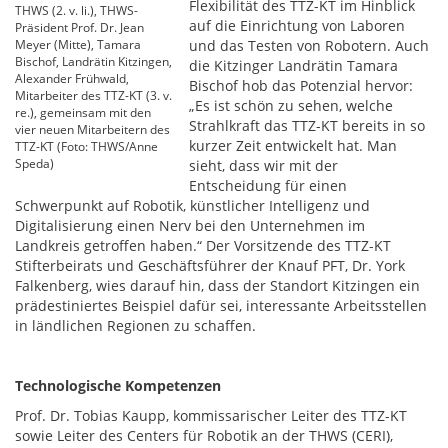
Flexibilität des TTZ-KT im Hinblick
THWS (2. v. li.), THWS-
auf die Einrichtung von Laboren
Präsident Prof. Dr. Jean
Meyer (Mitte), Tamara
und das Testen von Robotern. Auch
Bischof, Landrätin Kitzingen,
die Kitzinger Landrätin Tamara
Alexander Frühwald,
Bischof hob das Potenzial hervor:
Mitarbeiter des TTZ-KT (3. v.
„Es ist schön zu sehen, welche
re.), gemeinsam mit den
Strahlkraft das TTZ-KT bereits in so
vier neuen Mitarbeitern des
kurzer Zeit entwickelt hat. Man
TTZ-KT (Foto: THWS/Anne
Speda)
sieht, dass wir mit der
Entscheidung für einen
Schwerpunkt auf Robotik, künstlicher Intelligenz und
Digitalisierung einen Nerv bei den Unternehmen im
Landkreis getroffen haben.“ Der Vorsitzende des TTZ-KT
Stifterbeirats und Geschäftsführer der Knauf PFT, Dr. York
Falkenberg, wies darauf hin, dass der Standort Kitzingen ein
prädestiniertes Beispiel dafür sei, interessante Arbeitsstellen
in ländlichen Regionen zu schaffen.
Technologische Kompetenzen
Prof. Dr. Tobias Kaupp, kommissarischer Leiter des TTZ-KT
sowie Leiter des Centers für Robotik an der THWS (CERI),