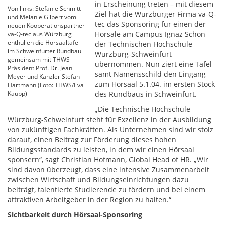
in Erscheinung treten – mit diesem
Von links: Stefanie Schmitt
Ziel hat die Würzburger Firma va-Q-
und Melanie Gilbert vom
tec das Sponsoring für einen der
neuen Kooperationspartner
Hörsäle am Campus Ignaz Schön
va-Q-tec aus Würzburg
enthüllen die Hörsaaltafel
der Technischen Hochschule
im Schweinfurter Rundbau
Würzburg-Schweinfurt
gemeinsam mit THWS-
übernommen. Nun ziert eine Tafel
Präsident Prof. Dr. Jean
samt Namensschild den Eingang
Meyer und Kanzler Stefan
zum Hörsaal 5.1.04. im ersten Stock
Hartmann (Foto: THWS/Eva
Kaupp)
des Rundbaus in Schweinfurt.
„Die Technische Hochschule
Würzburg-Schweinfurt steht für Exzellenz in der Ausbildung
von zukünftigen Fachkräften. Als Unternehmen sind wir stolz
darauf, einen Beitrag zur Förderung dieses hohen
Bildungsstandards zu leisten, in dem wir einen Hörsaal
sponsern“, sagt Christian Hofmann, Global Head of HR. „Wir
sind davon überzeugt, dass eine intensive Zusammenarbeit
zwischen Wirtschaft und Bildungseinrichtungen dazu
beiträgt, talentierte Studierende zu fördern und bei einem
attraktiven Arbeitgeber in der Region zu halten.“
Sichtbarkeit durch Hörsaal-Sponsoring