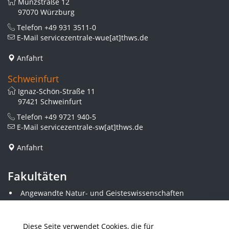
Münzstraße 12
97070 Würzburg
Telefon
+49 931 3511-0
E-Mail
servicezentrale-wue[at]thws.de
Anfahrt
Schweinfurt
Ignaz-Schön-Straße 11
97421 Schweinfurt
Telefon
+49 9721 940-5
E-Mail
servicezentrale-sw[at]thws.de
Anfahrt
Fakultäten
Angewandte Natur- und Geisteswissenschaften
Angewandte Sozialwissenschaften
Architektur und Bauingenieurwesen
Elektrotechnik
Diese Seite verwendet Cookies, die für