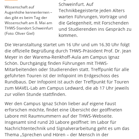
Schweinfurt. Auf
Wissenschaft auf
Technikbegeisterte jeden Alters
Augenhöhe kennenlernen –
warten Führungen, Vorträge und
das gibt es beim Tag der
die Gelegenheit, mit Forschenden
Wissenschaft am 8. Mai am
THWS-Standort Schweinfurt
und Studierenden ins Gespräch zu
(Foto: Oliver Giel)
kommen.
Die Veranstaltung startet um 16 Uhr und um 16.30 Uhr folgt
die offizielle Begrüßung durch THWS-Präsident Prof. Dr. Jean
Meyer in der Warema-Renkhoff-Aula am Campus Ignaz
Schön. Durchgängig finden Führungen mit THWS-
Mitarbeitenden oder Studierenden statt. Treffpunkt für alle
geführten Touren ist der Infopoint im Erdgeschoss des
Rundbaus. Der Infopoint ist auch der Treffpunkt für Touren
zum MAVEL-Lab am Campus Ledward, die ab 17 Uhr jeweils
zur vollen Stunde stattfinden.
Wer den Campus Ignaz Schön lieber auf eigene Faust
erforschen möchte, findet eine Übersicht der geöffneten
Labore mit Raumnummern auf der THWS-Webseite.
Insgesamt sind rund 20 Labore geöffnet: Im Labor für
Nachrichtentechnik und Signalverarbeitung geht es um das
Thema „Sprechen und Hören – der Mensch in der