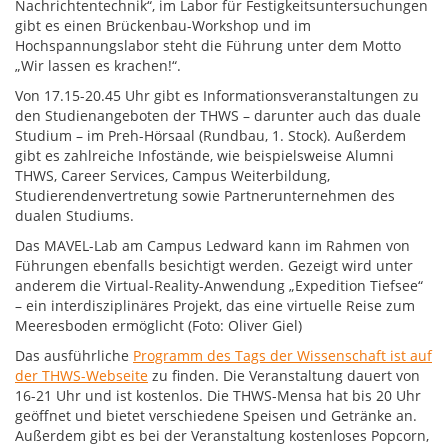
Nachrichtentechnik“, im Labor für Festigkeitsuntersuchungen
gibt es einen Brückenbau-Workshop und im
Hochspannungslabor steht die Führung unter dem Motto
„Wir lassen es krachen!“.
Von 17.15-20.45 Uhr gibt es Informationsveranstaltungen zu
den Studienangeboten der THWS – darunter auch das duale
Studium – im Preh-Hörsaal (Rundbau, 1. Stock). Außerdem
gibt es zahlreiche Infostände, wie beispielsweise Alumni
THWS, Career Services, Campus Weiterbildung,
Studierendenvertretung sowie Partnerunternehmen des
dualen Studiums.
Das MAVEL-Lab am Campus Ledward kann im Rahmen von
Führungen ebenfalls besichtigt werden. Gezeigt wird unter
anderem die Virtual-Reality-Anwendung „Expedition Tiefsee“
– ein interdisziplinäres Projekt, das eine virtuelle Reise zum
Meeresboden ermöglicht (Foto: Oliver Giel)
Das ausführliche
Programm des Tags der Wissenschaft ist auf
der THWS-Webseite
zu finden. Die Veranstaltung dauert von
16-21 Uhr und ist kostenlos. Die THWS-Mensa hat bis 20 Uhr
geöffnet und bietet verschiedene Speisen und Getränke an.
Außerdem gibt es bei der Veranstaltung kostenloses Popcorn,