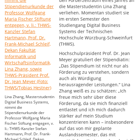
den Förderzeitraum eines Jahres an
die Masterstudentin Lina Zhang
verliehen. Momentan studiert sie
im ersten Semester den
Studiengang Digital Business
Systems der Technischen
Hochschule Würzburg-Schweinfurt
(THWS).
Hochschulpräsident Prof. Dr. Jean
Meyer gratuliert der Stipendiatin:
„Das Stipendium ist nicht nur als
Förderung zu verstehen, sondern
auch als Würdigung
herausragender Leistungen.“ Lina
Zhang weiß es zu schätzen: „Ich
Lina Zhang, Masterstudentin
freue mich sehr über diese
Digital Business Systems,
Förderung, da sie mich finanziell
nimmt die
entlastet und ich mich dadurch
Stipendienurkunde der
stärker auf mein Studium
Professor Wolfgang Maria
konzentrieren kann – insbesondere
Fischer Stiftung entgegen, v.
auf das von mir geplante
li.: THWS-Kanzler Stefan
Hartmann, Prof. Dr. Frank-
Auslandssemester, das mit
Michael Schleif, Dekan