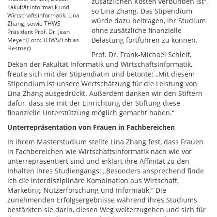
zusätzlichen Kosten verbunden ist“,
Fakultät Informatik und
so Lina Zhang. Das Stipendium
Wirtschaftsinformatik, Lina
würde dazu beitragen, ihr Studium
Zhang, sowie THWS-
ohne zusätzliche finanzielle
Präsident Prof. Dr. Jean
Belastung fortführen zu können.
Meyer (Foto: THWS/Tobias
Hestner)
Prof. Dr. Frank-Michael Schleif,
Dekan der Fakultät Informatik und Wirtschaftsinformatik,
freute sich mit der Stipendiatin und betonte: „Mit diesem
Stipendium ist unsere Wertschätzung für die Leistung von
Lina Zhang ausgedrückt. Außerdem danken wir den Stiftern
dafür, dass sie mit der Einrichtung der Stiftung diese
finanzielle Unterstützung möglich gemacht haben.“
Unterrepräsentation von Frauen in Fachbereichen
In ihrem Masterstudium stellte Lina Zhang fest, dass Frauen
in Fachbereichen wie Wirtschaftsinformatik nach wie vor
unterrepräsentiert sind und erklärt ihre Affinität zu den
Inhalten ihres Studiengangs: „Besonders ansprechend finde
ich die interdisziplinäre Kombination aus Wirtschaft,
Marketing, Nutzerforschung und Informatik.“ Die
zunehmenden Erfolgsergebnisse während ihres Studiums
bestärkten sie darin, diesen Weg weiterzugehen und sich für