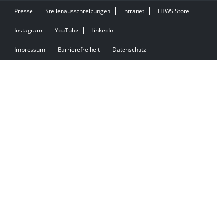
Presse
Stellenausschreibungen
Intranet
THWS Store
Instagram
YouTube
LinkedIn
Impressum
Barrierefreiheit
Datenschutz