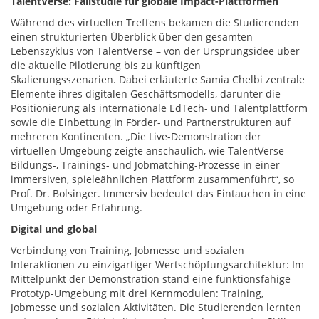
TalentVerse: Fallstudie für globale Impact-Plattformen
Während des virtuellen Treffens bekamen die Studierenden
einen strukturierten Überblick über den gesamten
Lebenszyklus von TalentVerse – von der Ursprungsidee über
die aktuelle Pilotierung bis zu künftigen
Skalierungsszenarien. Dabei erläuterte Samia Chelbi zentrale
Elemente ihres digitalen Geschäftsmodells, darunter die
Positionierung als internationale EdTech- und Talentplattform
sowie die Einbettung in Förder- und Partnerstrukturen auf
mehreren Kontinenten. „Die Live-Demonstration der
virtuellen Umgebung zeigte anschaulich, wie TalentVerse
Bildungs-, Trainings- und Jobmatching-Prozesse in einer
immersiven, spieleähnlichen Plattform zusammenführt“, so
Prof. Dr. Bolsinger. Immersiv bedeutet das Eintauchen in eine
Umgebung oder Erfahrung.
Digital und global
​
Verbindung von Training, Jobmesse und sozialen
Interaktionen zu einzigartiger Wertschöpfungsarchitektur: Im
Mittelpunkt der Demonstration stand eine funktionsfähige
Prototyp-Umgebung mit drei Kernmodulen: Training,
Jobmesse und sozialen Aktivitäten. Die Studierenden lernten