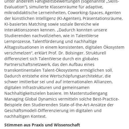
unter anderem Fähigkeitsbewertungen (sogenannte „Skills-
Evaluation“), simulierte Klassenräume für adaptive,
mikrodidaktische Lerneinheiten, Coworking-Spaces, Agenten
der künstlichen Intelligenz (KI-Agenten), Präsentationsräume,
KI-basiertes Matching sowie soziale Bereiche wie
Interaktionszonen kennen. „Dadurch konnten unsere
Studierenden nachvollziehen, wie in TalentVerse
Lernprozesse, Talentförderung und nachhaltige
Alltagssituationen in einem konsistenten, digitalen Ökosystem
verschmelzen“, erklärt Prof. Dr. Bolsinger. Strukturell
differenziert sich TalentVerse durch ein globales
Partnerschaftsnetzwerk, das den Aufbau eines
transkontinentalen Talent-Ökosystems ermöglichen soll.
Dadurch entstehe eine Wertschöpfungsarchitektur, die
schwer imitierbar sei und auf internationalen Allianzen,
digitalen Infrastrukturen und gemeinsamen
Nachhaltigkeitszielen basiere.​​ Im Masterstudiengang
Managing Global Dynamics vermitteln solche Best-Practice-
Beispiele den Studierenden State-of-the-Art-Ansätze der
Geschäftsmodell-Differenzierung im digitalen und
nachhaltigen Kontext.
Stimmen aus Praxis und Wissenschaft