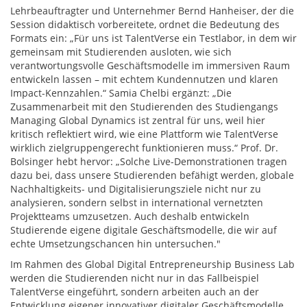
Lehrbeauftragter und Unternehmer Bernd Hanheiser, der die
Session didaktisch vorbereitete, ordnet die Bedeutung des
Formats ein: „Für uns ist TalentVerse ein Testlabor, in dem wir
gemeinsam mit Studierenden ausloten, wie sich
verantwortungsvolle Geschäftsmodelle im immersiven Raum
entwickeln lassen – mit echtem Kundennutzen und klaren
Impact-Kennzahlen.“ Samia Chelbi ergänzt: „Die
Zusammenarbeit mit den Studierenden des Studiengangs
Managing Global Dynamics ist zentral für uns, weil hier
kritisch reflektiert wird, wie eine Plattform wie TalentVerse
wirklich zielgruppengerecht funktionieren muss.“ Prof. Dr.
Bolsinger hebt hervor: „Solche Live-Demonstrationen tragen
dazu bei, dass unsere Studierenden befähigt werden, globale
Nachhaltigkeits- und Digitalisierungsziele nicht nur zu
analysieren, sondern selbst in international vernetzten
Projektteams umzusetzen. Auch deshalb entwickeln
Studierende eigene digitale Geschäftsmodelle, die wir auf
echte Umsetzungschancen hin untersuchen."
Im Rahmen des Global Digital Entrepreneurship Business Lab
werden die Studierenden nicht nur in das Fallbeispiel
TalentVerse eingeführt, sondern arbeiten auch an der
Entwicklung eigener innovativer digitaler Geschäftsmodelle.