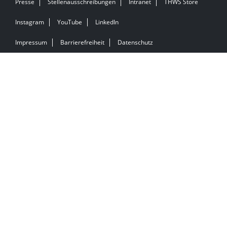
Presse
Stellenausschreibungen
Intranet
THWS Store
Instagram
YouTube
LinkedIn
Impressum
Barrierefreiheit
Datenschutz