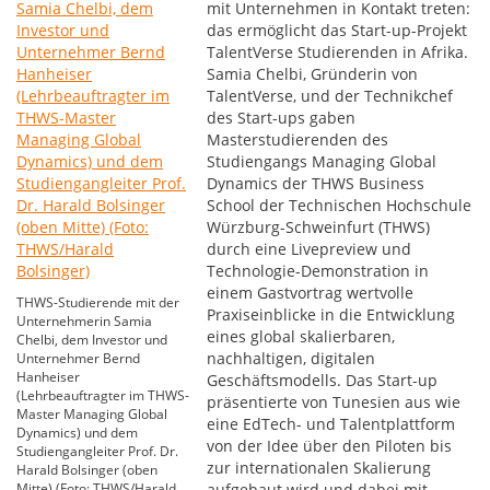
mit Unternehmen in Kontakt treten:
das ermöglicht das Start-up-Projekt
TalentVerse Studierenden in Afrika.
Samia Chelbi, Gründerin von
TalentVerse, und der Technikchef
des Start-ups gaben
Masterstudierenden des
Studiengangs Managing Global
Dynamics der THWS Business
School der Technischen Hochschule
Würzburg-Schweinfurt (THWS)
durch eine Livepreview und
Technologie-Demonstration in
einem Gastvortrag wertvolle
THWS-Studierende mit der
Praxiseinblicke in die Entwicklung
Unternehmerin Samia
eines global skalierbaren,
Chelbi, dem Investor und
nachhaltigen, digitalen
Unternehmer Bernd
Hanheiser
Geschäftsmodells. Das Start-up
(Lehrbeauftragter im THWS-
präsentierte von Tunesien aus wie
Master Managing Global
eine EdTech- und Talentplattform
Dynamics) und dem
von der Idee über den Piloten bis
Studiengangleiter Prof. Dr.
zur internationalen Skalierung
Harald Bolsinger (oben
Mitte) (Foto: THWS/Harald
aufgebaut wird und dabei mit