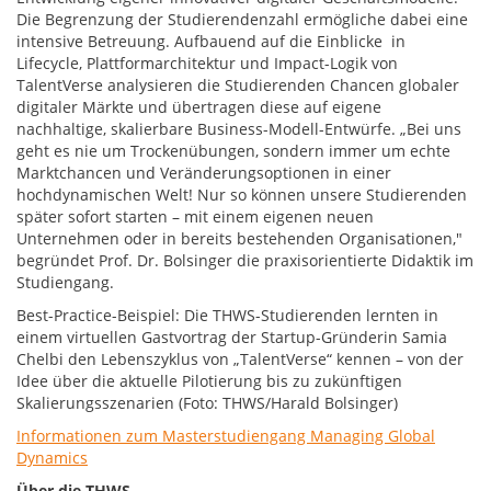
Die Begrenzung der Studierendenzahl ermögliche dabei eine
intensive Betreuung. Aufbauend auf die Einblicke in
Lifecycle, Plattformarchitektur und Impact-Logik von
TalentVerse analysieren die Studierenden Chancen globaler
digitaler Märkte und übertragen diese auf eigene
nachhaltige, skalierbare Business-Modell-Entwürfe. „Bei uns
geht es nie um Trockenübungen, sondern immer um echte
Marktchancen und Veränderungsoptionen in einer
hochdynamischen Welt! Nur so können unsere Studierenden
später sofort starten – mit einem eigenen neuen
Unternehmen oder in bereits bestehenden Organisationen,"
begründet Prof. Dr. Bolsinger die praxisorientierte Didaktik im
Studiengang.
Best-Practice-Beispiel: Die THWS-Studierenden lernten in
einem virtuellen Gastvortrag der Startup-Gründerin Samia
Chelbi den Lebenszyklus von „TalentVerse“ kennen – von der
Idee über die aktuelle Pilotierung bis zu zukünftigen
Skalierungsszenarien (Foto: THWS/Harald Bolsinger)
Informationen zum Masterstudiengang Managing Global
Dynamics
Über die THWS