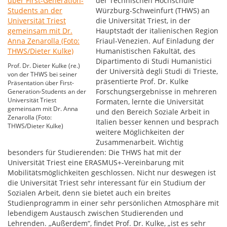
der Technischen Hochschule
Würzburg-Schweinfurt (THWS) an
die Universität Triest, in der
Hauptstadt der italienischen Region
Friaul-Venezien. Auf Einladung der
Humanistischen Fakultät, des
Dipartimento di Studi Humanistici
Prof. Dr. Dieter Kulke (re.)
der Università degli Studi di Trieste,
von der THWS bei seiner
präsentierte Prof. Dr. Kulke
Präsentation über First-
Forschungsergebnisse in mehreren
Generation-Students an der
Universität Triest
Formaten, lernte die Universität
gemeinsam mit Dr. Anna
und den Bereich Soziale Arbeit in
Zenarolla (Foto:
Italien besser kennen und besprach
THWS/Dieter Kulke)
weitere Möglichkeiten der
Zusammenarbeit. Wichtig
besonders für Studierenden: Die THWS hat mit der
Universität Triest eine ERASMUS+-Vereinbarung mit
Mobilitätsmöglichkeiten geschlossen. Nicht nur deswegen ist
die Universität Triest sehr interessant für ein Studium der
Sozialen Arbeit, denn sie bietet auch ein breites
Studienprogramm in einer sehr persönlichen Atmosphäre mit
lebendigem Austausch zwischen Studierenden und
Lehrenden. „Außerdem“, findet Prof. Dr. Kulke, „ist es sehr