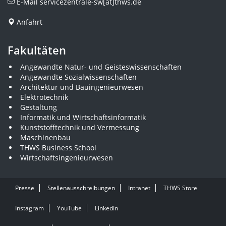
E-Mail
servicezentrale-sw[at]thws.de
Anfahrt
Fakultäten
Angewandte Natur- und Geisteswissenschaften
Angewandte Sozialwissenschaften
Architektur und Bauingenieurwesen
Elektrotechnik
Gestaltung
Informatik und Wirtschaftsinformatik
Kunststofftechnik und Vermessung
Maschinenbau
THWS Business School
Wirtschaftsingenieurwesen
Presse
Stellenausschreibungen
Intranet
THWS Store
Instagram
YouTube
LinkedIn