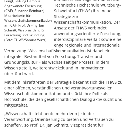
Lengl, Leitung Campus
Technische Hochschule Würzburg-
Angewandte Forschung
Schweinfurt (THWS) ihre neue
(CAF), Susanne Reinhard,
Mitarbeiterin für
Strategie zur
Wissenschaftskommunikation
Wissenschaftskommunikation. Der
am CAF, Prof. Dr.-Ing. Jan
Ansatz der THWS verbindet
Schmitt, Vizepräsident für
anwendungsorientierte Forschung,
Forschung und Gründung
interdisziplinäre Vielfalt sowie eine
(Foto: THWS/Samira Wirtz)
enge regionale und internationale
Vernetzung. Wissenschaftskommunikation ist dabei ein
integraler Bestandteil von Forschung, Transfer und
Gründungskultur – als wechselseitiger Prozess, in dem
Wissen geteilt, weiterentwickelt und in Innovationen
überführt wird.
Mit dem Inkrafttreten der Strategie bekennt sich die THWS zu
einer offenen, verständlichen und verantwortungsvollen
Wissenschaftskommunikation und stärkt ihre Rolle als
Hochschule, die den gesellschaftlichen Dialog aktiv sucht und
mitgestaltet.
„Wissenschaft steht heute mehr denn je in der
Verantwortung, Orientierung zu bieten und Vertrauen zu
schaffen“, so Prof. Dr. Jan Schmitt, Vizepräsident für