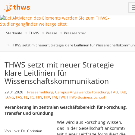
Startseite
THWS
Presse
Pressearchiv
THWS setzt mit neuer Strategie klare Leitlinien für Wissenschaftskommun
THWS setzt mit neuer Strategie
klare Leitlinien für
Wissenschaftskommunikation
29.01.2026 |
Pressemeldung
,
Campus Angewandte Forschung
,
FAB
,
FAB
,
FANG
,
FAS
,
FE
,
FG
,
FIW
,
FKV
,
FM
,
FWI
,
THWS Business School
Verankerung im zentralen Geschäftsbereich für Forschung,
Transfer und Gründung
Wie wird aus Forschung Wissen,
das in der Gesellschaft ankommt?
Von links: Dr. Christian
Mit dieser Leitfrage formuliert die