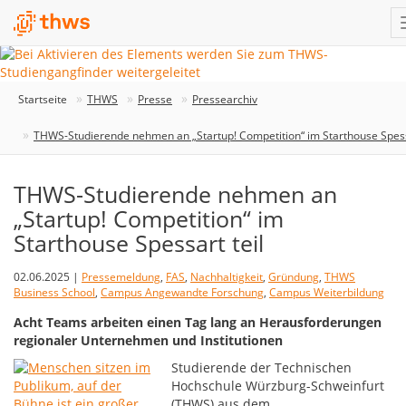
Startseite
THWS
Presse
Pressearchiv
THWS-Studierende nehmen an „Startup! Competition“ im Starthouse Spessa
THWS-Studierende nehmen an
„Startup! Competition“ im
Starthouse Spessart teil
02.06.2025 |
Pressemeldung
,
FAS
,
Nachhaltigkeit
,
Gründung
,
THWS
Business School
,
Campus Angewandte Forschung
,
Campus Weiterbildung
Acht Teams arbeiten einen Tag lang an Herausforderungen
regionaler Unternehmen und Institutionen
Studierende der Technischen
Hochschule Würzburg-Schweinfurt
(THWS) aus dem