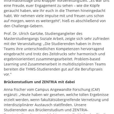
Informationslage und knapper Vorbereitungszeit. „Es war uns
eine Freude, euer Engagement zu sehen – wie die Köpfe
geraucht haben, wie ihr euch in die Themen hineingedacht
habt. Wir nehmen viele Impulse mit und freuen uns schon
auf morgen, wenn es weitergeht“, hieß es abschließend von
den Challenge-Gebern.
Prof. Dr. Ulrich Gartzke, Studiengangleiter des
Masterstudiengangs Soziale Arbeit, zeigte sich sehr zufrieden
mit der Veranstaltung: „Die Studierenden haben in ihren
Teams ihre unterschiedlichen Kompetenzen hervorragend
eingebracht und trotz des Zeitdrucks sehr harmonisch und
ergebnisorientiert zusammengearbeitet. Problem-based
Learning und Zusammenarbeit in multidisziplinären Teams
bereiten die THWS-Studierenden gut auf die Berufspraxis
vor.“
Brückenstudium und ZENTRIA mit dabei
Anna Fischer vom Campus Angewandte Forschung (CAF)
ergänzt: „Heute haben wir gesehen, welche tollen Ergebnisse
erzielt werden, wenn fakultätsübergreifende Vernetzung und
interdisziplinärer Austausch stattfinden. Unsere
Studierenden aus Brückenstudium und ZENTRIA-