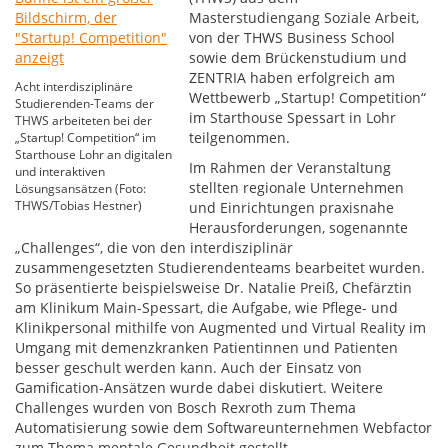
Masterstudiengang Soziale Arbeit,
von der THWS Business School
sowie dem Brückenstudium und
ZENTRIA haben erfolgreich am
Acht interdisziplinäre
Wettbewerb „Startup! Competition“
Studierenden-Teams der
im Starthouse Spessart in Lohr
THWS arbeiteten bei der
teilgenommen.
„Startup! Competition“ im
Starthouse Lohr an digitalen
Im Rahmen der Veranstaltung
und interaktiven
stellten regionale Unternehmen
Lösungsansätzen (Foto:
THWS/Tobias Hestner)
und Einrichtungen praxisnahe
Herausforderungen, sogenannte
„Challenges“, die von den interdisziplinär
zusammengesetzten Studierendenteams bearbeitet wurden.
So präsentierte beispielsweise Dr. Natalie Preiß, Chefärztin
am Klinikum Main-Spessart, die Aufgabe, wie Pflege- und
Klinikpersonal mithilfe von Augmented und Virtual Reality im
Umgang mit demenzkranken Patientinnen und Patienten
besser geschult werden kann. Auch der Einsatz von
Gamification-Ansätzen wurde dabei diskutiert. Weitere
Challenges wurden von Bosch Rexroth zum Thema
Automatisierung sowie dem Softwareunternehmen Webfactor
zum Thema mentale Gesundheit gestellt.