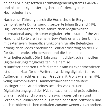
an der HVL eingesetzten Lernmanagementsystems CANVAS
und aktuelle Digitalisierungsherausforderungen im
Hochschulumfeld.
Nach einer Führung durch die Hochschule in Bergen
demonstrierte Digitalisierungsexperte Johan Bruland (HVL,
Dig. Lernmanagement) die zahlreichen Möglichkeiten
international ausgerichteter digitaler Lehre. State-of-the-Art
Hard- und Software in einem New-Work-orientierten Umfeld
mit extensiven Homeofficefunktionen für alle Beteiligten
ermöglichen jedes erdenkliche Lehr-/Lernsetting an der HVL
für Studierende, Lehrpersonal und die komplette
Mitarbeiterschaft. „Die Erfahrung, mit didaktisch sinnvollen
Digitalisierungsmöglichkeiten in einem so
zukunftsorientierten Umfeld gemeinsam zu experimentieren,
ist unersetzbar für die Weiterentwicklung digitaler Lehre.
Außerdem macht es einfach Freude, mit Profis wie an er HVL
völlig unkompliziert zusammenzuarbeiten!“ erläutert
Bolsinger den Grund seines Besuchs vor Ort. Der
Digitalisierungsgrad der HVL sei exzellent und prädestiniert,
um gemischt synchrones und asynchrones Lehren und
Lernen mit Studierenden aus verschiedensten Zeitzonen und
auch problematischen digitalen Zugangswegen zu verproben.