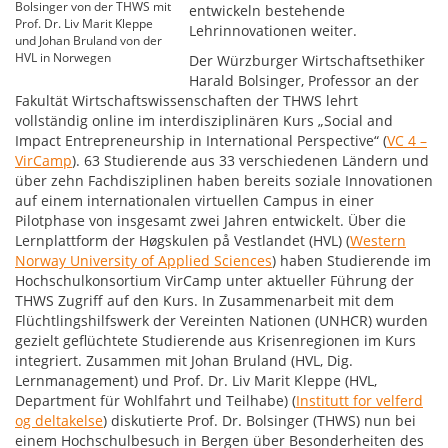
Bolsinger von der THWS mit
entwickeln bestehende
Prof. Dr. Liv Marit Kleppe
Lehrinnovationen weiter.
und Johan Bruland von der
HVL in Norwegen
Der Würzburger Wirtschaftsethiker
Harald Bolsinger, Professor an der
Fakultät Wirtschaftswissenschaften der THWS lehrt
vollständig online im interdisziplinären Kurs „Social and
Impact Entrepreneurship in International Perspective“ (
VC 4 –
VirCamp
). 63 Studierende aus 33 verschiedenen Ländern und
über zehn Fachdisziplinen haben bereits soziale Innovationen
auf einem internationalen virtuellen Campus in einer
Pilotphase von insgesamt zwei Jahren entwickelt. Über die
Lernplattform der Høgskulen på Vestlandet (HVL) (
Western
Norway University of Applied Sciences
) haben Studierende im
Hochschulkonsortium VirCamp unter aktueller Führung der
THWS Zugriff auf den Kurs. In Zusammenarbeit mit dem
Flüchtlingshilfswerk der Vereinten Nationen (UNHCR) wurden
gezielt geflüchtete Studierende aus Krisenregionen im Kurs
integriert. Zusammen mit Johan Bruland (HVL, Dig.
Lernmanagement) und Prof. Dr. Liv Marit Kleppe (HVL,
Department für Wohlfahrt und Teilhabe) (
Institutt for velferd
og deltakelse
) diskutierte Prof. Dr. Bolsinger (THWS) nun bei
einem Hochschulbesuch in Bergen über Besonderheiten des