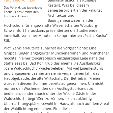
Baukonstruktion als Aufgabe
gestellt. Was bei diesem
Das Vorbild, das japanische
Semesterprojekt an der Fakultät
Teehaus des Architekten
Architektur und
Terunobu Fujimori
Bauingenieurwesen an der
Hochschule für angewandte Wissenschaften Würzburg-
Schweinfurt herauskam, präsentierten die Studierenden
innerhalb von einer Minute im komprimierten „Pecha Kucha“-
Stil.
Prof. Zankl erläuterte zunächst die Vorgeschichte: Eine
Gruppe junger, engagierter Münchenerinnen und Münchener
möchte in einer topographisch einzigartigen Lage nahe des
Staffelsees bei Bad Kohlgrub das ehemalige Ausflugslokal
„Café Waldschlucht“ wiederbeleben. Mit viel Eigenleistung
und Engagement sanierten sie im vergangenen Jahr das
Hauptgebäude, die alte Wirtschaft. Der Betrieb im Freien
wurde in diesem Sommer bereits aufgenommen. Um nicht
nur an den Wochenenden den Ausflugstourismus zu
bedienen, sondern auch unter der Woche Gäste in der
Waldschlucht begrüßen zu können, sollen zukünftig
Übernachtungsplätze sowohl im Haus, als auch auf dem Areal
der Waldlichtung entstehen. Eine dieser