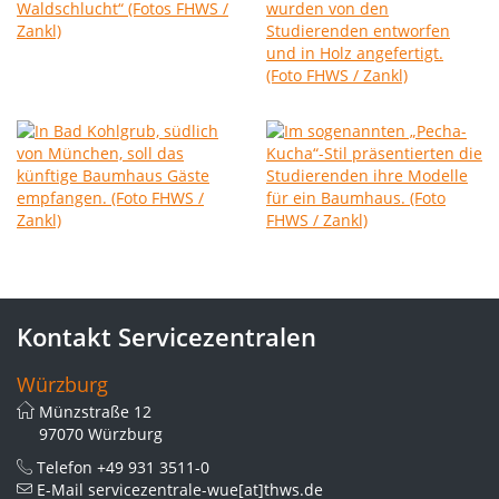
Kontakt Servicezentralen
Würzburg
Münzstraße 12
97070 Würzburg
Telefon
+49 931 3511-0
E-Mail
servicezentrale-wue[at]thws.de