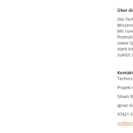
Über d
Die Tec
Wissens
Mit run
Promoti
sowie S
stark i
zuletzt
Kontakt
Technis
Projekt
Silvan 
Ignaz-S
97421 S
crafttu