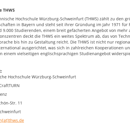
ie THWS
hnische Hochschule Würzburg-Schweinfurt (THWS) zählt zu den g
chaften in Bayern und steht seit ihrer Gründung im Jahr 1971 fü
d 9.000 Studierenden, einem breit gefächerten Angebot von mehr 
onszentren deckt die THWS ein weites Spektrum ab, das von Techni
prache bis hin zu Gestaltung reicht. Die THWS ist nicht nur region
nternational ausgerichtet, was sich in zahlreichen Kooperationen
 in einem vielseitigen englischsprachigen Studienangebot widerspie
:
che Hochschule Würzburg-Schweinfurt
 CraftTURN
Renz
chön-Str. 11
chweinfurt
rn[at]thws.de