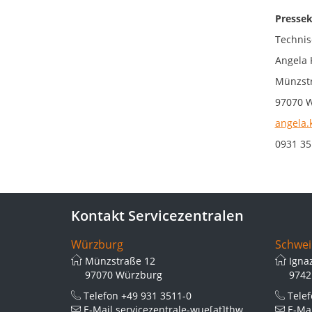
Pressek
Technis
Angela 
Münzstr
97070 
angela.
0931 35
Kontakt Servicezentralen
Würzburg
Schwei
Münzstraße 12
Igna
97070 Würzburg
9742
Telefon
+49 931 3511-0
Tele
E-Mail
servicezentrale-wue[at]thws.de
E-Ma