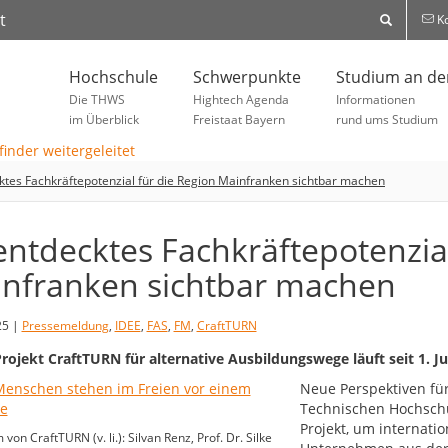
t
Ko
Hochschule
Schwerpunkte
Studium an d
Die THWS
Hightech Agenda
Informationen
im Überblick
Freistaat Bayern
rund ums Studium
tes Fachkräftepotenzial für die Region Mainfranken sichtbar machen
ntdecktes Fachkräftepotenzial
nfranken sichtbar machen
25 |
Pressemeldung
,
IDEE
,
FAS
,
FM
,
CraftTURN
ojekt CraftTURN für alternative Ausbildungswege läuft seit 1. Ju
Neue Perspektiven für 
Technischen Hochschu
Projekt, um internati
on CraftTURN (v. li.): Silvan Renz, Prof. Dr. Silke