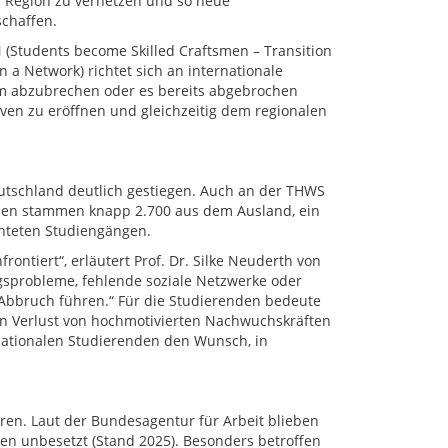
Region zu vernetzen und so neue
chaffen.
 (Students become Skilled Craftsmen – Transition
n a Network) richtet sich an internationale
ium abzubrechen oder es bereits abgebrochen
tiven zu eröffnen und gleichzeitig dem regionalen
eutschland deutlich gestiegen. Auch an der THWS
nden stammen knapp 2.700 aus dem Ausland, ein
ichteten Studiengängen.
ntiert“, erläutert Prof. Dr. Silke Neuderth von
gsprobleme, fehlende soziale Netzwerke oder
Abbruch führen.“ Für die Studierenden bedeute
den Verlust von hochmotivierten Nachwuchskräften
nationalen Studierenden den Wunsch, in
hren. Laut der Bundesagentur für Arbeit blieben
len unbesetzt (Stand 2025). Besonders betroffen