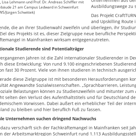
Unternehmen aus der 
 Lisa Lehmann und Prof. Dr. Andreas Schiffler mit
Ausbildungswege zu s
Gebäude 21 am Campus Ledward in Schweinfurt
WS/Jürgen Schwittek)
Das Projekt CraftTURN
and Upskilling Route i
ende, die an ihrer Studienwahl zweifeln und überlegen, ihr Stud
Ziel des Projekts ist es, dieser Zielgruppe neue berufliche Perspek
ftemangel in Mainfranken wirksam entgegenzutreten.
tionale Studierende sind Potentialträger
vergangenen Jahren ist die Zahl internationaler Studierender in D
ich diese Entwicklung: Von rund 9.100 eingeschriebenen Studiere
von fast 30 Prozent. Viele von ihnen studieren in technisch ausger
erade diese Zielgruppe ist mit besonderen Herausforderungen konfro
ultät Angewandte Sozialwissenschaften. „Sprachbarrieren, Leistun
oziale Belastungen können zu Studienzweifeln und mitunter zum 
cht selten den Verlust des Aufenthaltstitels und für Deutschland 
demischem Vorwissen. Dabei äußert ein erheblicher Teil der inter
land zu bleiben und hier beruflich Fuß zu fassen.
ale Unternehmen suchen dringend Nachwuchs
l dazu verschärft sich der Fachkräftemangel in Mainfranken seit Ja
 in der Arbeitsmarktregion Schweinfurt rund 1.113 Ausbildungsstel