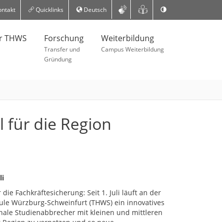
ntakt
Quicklinks
Deutsch
er THWS
Forschung
Weiterbildung
Transfer und
Campus Weiterbildung
Gründung
 für die Region
li
die Fachkräftesicherung: Seit 1. Juli läuft an der
le Würzburg-Schweinfurt (THWS) ein innovatives
onale Studienabbrecher mit kleinen und mittleren