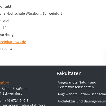
ontakt:
che Hochschule Würzburg-Schweinfurt
Kreipl
. 12
Würzburg
kreipl[at]thws.de
11-8354
Fakultäten
Angewandte Natur- und
nfurt
Geisteswissenschaften
z-Schön-Straße 11
1 Schweinfurt
Angewandte Sozialwissenscha
fon
+49 9721 940-5
Architektur und Bauingenieu
il
servicezentrale-sw[at]thws.de