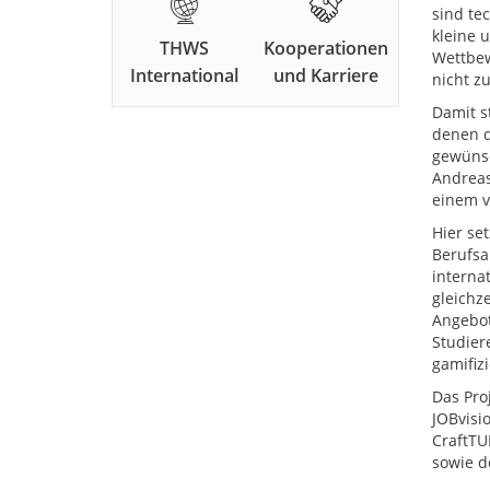
sind te
kleine 
THWS
Kooperationen
Wettbew
International
und Karriere
nicht z
Damit s
denen d
gewünsc
Andreas
einem v
Hier set
Berufsa
interna
gleichz
Angebot
Studier
gamifiz
Das Pro
JOBvisio
CraftTU
sowie d