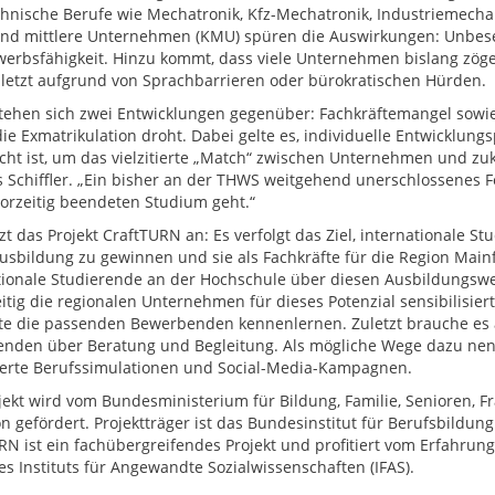
chnische Berufe wie Mechatronik, Kfz-Mechatronik, Industriemechan
und mittlere Unternehmen (KMU) spüren die Auswirkungen: Unbes
erbsfähigkeit. Hinzu kommt, dass viele Unternehmen bislang zöger
uletzt aufgrund von Sprachbarrieren oder bürokratischen Hürden.
tehen sich zwei Entwicklungen gegenüber: Fachkräftemangel sowie
ie Exmatrikulation droht. Dabei gelte es, individuelle Entwicklung
ht ist, um das vielzitierte „Match“ zwischen Unternehmen und zukü
 Schiffler. „Ein bisher an der THWS weitgehend unerschlossenes F
orzeitig beendeten Studium geht.“
zt das Projekt CraftTURN an: Es verfolgt das Ziel, internationale S
usbildung zu gewinnen und sie als Fachkräfte für die Region Mai
tionale Studierende an der Hochschule über diesen Ausbildungs
eitig die regionalen Unternehmen für dieses Potenzial sensibilisi
e die passenden Bewerbenden kennenlernen. Zuletzt brauche es 
enden über Beratung und Begleitung. Als mögliche Wege dazu nen
ierte Berufssimulationen und Social-Media-Kampagnen.
jekt wird vom Bundesministerium für Bildung, Familie, Senioren, F
n gefördert. Projektträger ist das Bundesinstitut für Berufsbildung (
RN ist ein fachübergreifendes Projekt und profitiert vom Erfahrungs
es Instituts für Angewandte Sozialwissenschaften (IFAS).