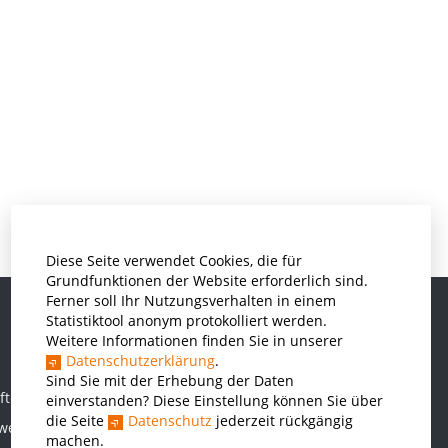
Diese Seite verwendet Cookies, die für
Grundfunktionen der Website erforderlich sind.
Ferner soll Ihr Nutzungsverhalten in einem
Statistiktool anonym protokolliert werden.
Weitere Informationen finden Sie in unserer
Informatik und Wirtschaftsinformatik
Datenschutzerklärung
.
Kunststofftechnik und Vermessung
Sind Sie mit der Erhebung der Daten
ften
einverstanden? Diese Einstellung können Sie über
Maschinenbau
die Seite
Datenschutz
jederzeit rückgängig
rwesen
THWS Business School
machen.