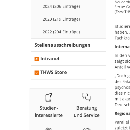
Neuderth,
2024 (206 Einträge)
Sitz im 
(Foto: TH
2023 (219 Einträge)
Studier
2022 (294 Einträge)
haben. 
Fachkrä
Stellenausschreibungen
Interna
In den 
Intranet
zeigt s
Anteil 
THWS Store
„Doch g
der Fak
psychos
dies ni
mit aka
Deutsch
Studien-
Beratung
Region
interessierte
und Service
Paralle
zuletzt