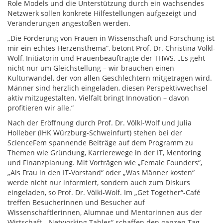
Role Models und die Unterstützung durch ein wachsendes
Netzwerk sollen konkrete Hilfestellungen aufgezeigt und
Veränderungen angestoßen werden.
„Die Förderung von Frauen in Wissenschaft und Forschung ist
mir ein echtes Herzensthema“, betont Prof. Dr. Christina Völkl-
Wolf, Initiatorin und Frauenbeauftragte der THWS. „Es geht
nicht nur um Gleichstellung – wir brauchen einen
Kulturwandel, der von allen Geschlechtern mitgetragen wird.
Männer sind herzlich eingeladen, diesen Perspektivwechsel
aktiv mitzugestalten. Vielfalt bringt Innovation – davon
profitieren wir alle.“
Nach der Eröffnung durch Prof. Dr. Völkl-Wolf und Julia
Holleber (IHK Würzburg-Schweinfurt) stehen bei der
ScienceFem spannende Beiträge auf dem Programm zu
Themen wie Gründung, Karrierewege in der IT, Mentoring
und Finanzplanung. Mit Vorträgen wie „Female Founders“,
„Als Frau in den IT-Vorstand“ oder „Was Männer kosten“
werde nicht nur informiert, sondern auch zum Diskurs
eingeladen, so Prof. Dr. Völkl-Wolf. Im „Get Together“-Café
treffen Besucherinnen und Besucher auf
Wissenschaftlerinnen, Alumnae und Mentorinnen aus der
Wirtschaft. „Networking Tables“ schaffen den ganzen Tag