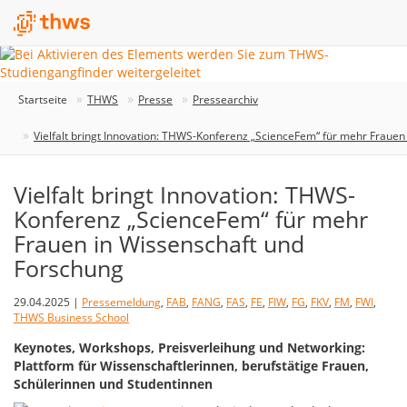
Startseite
THWS
Presse
Pressearchiv
Vielfalt bringt Innovation: THWS-Konferenz „ScienceFem“ für mehr Frauen
Vielfalt bringt Innovation: THWS-
Konferenz „ScienceFem“ für mehr
Frauen in Wissenschaft und
Forschung
29.04.2025 |
Pressemeldung
,
FAB
,
FANG
,
FAS
,
FE
,
FIW
,
FG
,
FKV
,
FM
,
FWI
,
THWS Business School
Keynotes, Workshops, Preisverleihung und Networking:
Plattform für Wissenschaftlerinnen, berufstätige Frauen,
Schülerinnen und Studentinnen