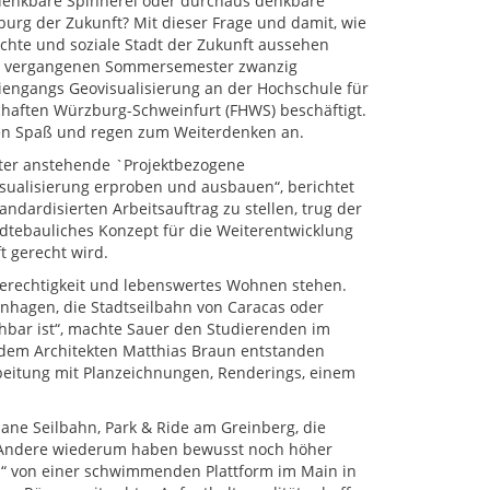
denkbare Spinnerei oder durchaus denkbare
burg der Zukunft? Mit dieser Frage und damit, wie
echte und soziale Stadt der Zukunft aussehen
im vergangenen Sommersemester zwanzig
iengangs Geovisualisierung an der Hochschule für
aften Würzburg-Schweinfurt (FHWS) beschäftigt.
chen Spaß und regen zum Weiterdenken an.
ster anstehende `Projektbezogene
Visualisierung erproben und ausbauen“, berichtet
andardisierten Arbeitsauftrag zu stellen, trug der
ädtebauliches Konzept für die Weiterentwicklung
 gerecht wird.
e Gerechtigkeit und lebenswertes Wohnen stehen.
enhagen, die Stadtseilbahn von Caracas oder
hbar ist“, machte Sauer den Studierenden im
dem Architekten Matthias Braun entstanden
beitung mit Planzeichnungen, Renderings, einem
bane Seilbahn, Park & Ride am Greinberg, die
. Andere wiederum haben bewusst noch höher
ss“ von einer schwimmenden Plattform im Main in