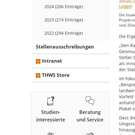
2024 (206 Einträge)
Die Studi
2023 (219 Einträge)
Projekt m
sind. (Fo
2022 (294 Einträge)
Die Erg
„Den Ra
Stellenausschreibungen
Geovisu
Stefan 
Intranet
als inn
der Sta
THWS Store
Im Foku
„Beispi
landwir
Vorfeld
anhand 
Plakat 
Studien-
Beratung
Dass di
interessierte
und Service
Umgesta
hinausg