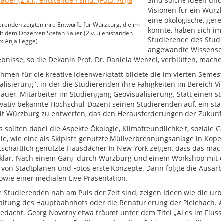
Sind solche Ideen un
Visionen für ein Würz
eine ökologische, ger
erenden zeigten ihre Entwürfe für Würzburg, die im
könnte, haben sich 
it dem Dozenten Stefan Sauer (2.v.l.) entstanden
Studierende des Stud
to: Anja Legge)
angewandte Wissensch
ebnisse, so die Dekanin Prof. Dr. Daniela Wenzel, verblüffen, ma
hmen für die kreative Ideenwerkstatt bildete die im vierten Seme
alisierung`, in der die Studierenden ihre Fähigkeiten im Bereich 
Sauer, Mitarbeiter im Studiengang Geovisualisierung. Statt einen st
ovativ bekannte Hochschul-Dozent seinen Studierenden auf, ein st
dt Würzburg zu entwerfen, das den Herausforderungen der Zukunft
s sollten dabei die Aspekte Ökologie, Klimafreundlichkeit, sozial
ele, wie eine als Skipiste genutzte Müllverbrennungsanlage in Kop
tschaftlich genutzte Hausdächer in New York zeigen, dass das mac
 klar. Nach einem Gang durch Würzburg und einem Workshop mit 
von Stadtplänen und Fotos erste Konzepte. Dann folgte die Ausar
sowie einer medialen Live-Präsentation.
e Studierenden nah am Puls der Zeit sind, zeigen Ideen wie die ur
ltung des Hauptbahnhofs oder die Renaturierung der Pleichach
edacht. Georg Novotny etwa träumt unter dem Titel „Alles im Flu