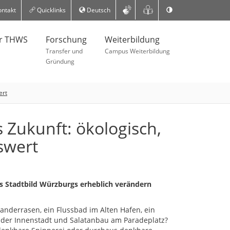
ntakt
Quicklinks
Deutsch
er THWS
Forschung
Weiterbildung
Transfer und
Campus Weiterbildung
Gründung
ert
 Zukunft: ökologisch,
swert
as Stadtbild Würzburgs erheblich verändern
anderrasen, ein Flussbad im Alten Hafen, ein
der Innenstadt und Salatanbau am Paradeplatz?