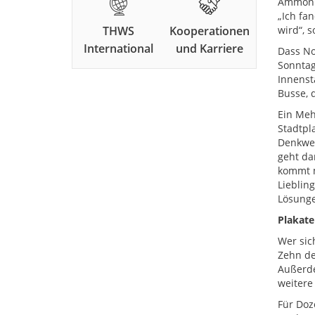
Ammonit
„Ich fa
THWS
Kooperationen
wird“, 
International
und Karriere
Dass No
Sonntag
Innenst
Busse, 
Ein Meh
Stadtpl
Denkwer
geht da
kommt m
Lieblin
Lösungen
Plakate
Wer sic
Zehn de
Außerde
weitere 
Für Doz