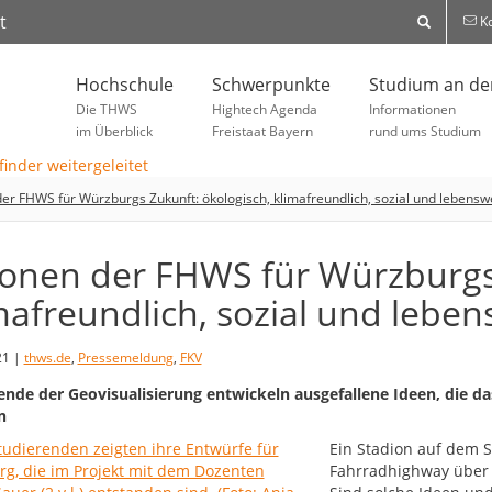
t
Ko
Hochschule
Schwerpunkte
Studium an d
Die THWS
Hightech Agenda
Informationen
im Überblick
Freistaat Bayern
rund ums Studium
der FHWS für Würzburgs Zukunft: ökologisch, klimafreundlich, sozial und lebensw
ionen der FHWS für Würzburgs
mafreundlich, sozial und leben
21 |
thws.de
,
Pressemeldung
,
FKV
ende der Geovisualisierung entwickeln ausgefallene Ideen, die d
n
Ein Stadion auf dem S
Fahrradhighway über 