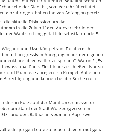
ue Räume mit echter Aufenthaltsqualität schaffen.
Schauseite der Stadt ist, vom Verkehr überflutet
eben einzubringen, haben ihn von Anfang an gereizt.
gt die aktuelle Diskussion um das
utonom in die Zukunft“ den Autoverkehr in der
el der Wahl sind eng getaktete selbstfahrende E-
eter Wiegand und Uwe Kömpel vom Fachbereich
enden mit progressiven Anregungen aus der eigenen
 undenkbare Ideen weiter zu spinnen“. Warum? „Es
, bewusst mal übers Ziel hinauszuschießen. Nur so
nz und Phantasie anregen“, so Kömpel. Auf einen
 ihre Berechtigung und können bei der Suche nach
kann dies in Kürze auf der Mainfrankenmesse tun:
ktober am Stand der Stadt Würzburg zu sehen.
945“ und der „Balthasar-Neumann-App“ zwei
 wollte die jungen Leute zu neuen Ideen ermutigen,