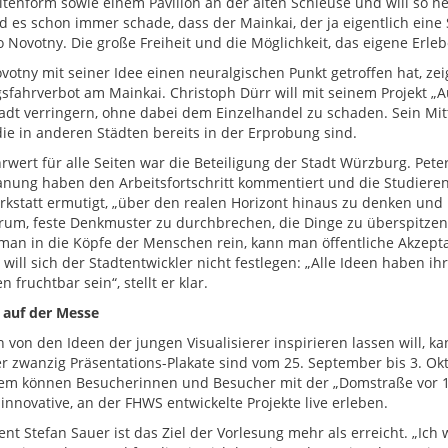
enform sowie einem Pavillon an der alten Schleuse und will so ne
nd es schon immer schade, dass der Mainkai, der ja eigentlich eine 
so Novotny. Die große Freiheit und die Möglichkeit, das eigene Erl
votny mit seiner Idee einen neuralgischen Punkt getroffen hat, zei
sfahrverbot am Mainkai. Christoph Dürr will mit seinem Projekt „A
adt verringern, ohne dabei dem Einzelhandel zu schaden. Sein Mitt
die in anderen Städten bereits in der Erprobung sind.
rwert für alle Seiten war die Beteiligung der Stadt Würzburg. P
anung haben den Arbeitsfortschritt kommentiert und die Studier
kstatt ermutigt, „über den realen Horizont hinaus zu denken und
rum, feste Denkmuster zu durchbrechen, die Dinge zu überspitzen
an in die Köpfe der Menschen rein, kann man öffentliche Akzepta
g will sich der Stadtentwickler nicht festlegen: „Alle Ideen haben
 fruchtbar sein“, stellt er klar.
 auf der Messe
h von den Ideen der jungen Visualisierer inspirieren lassen will, 
r zwanzig Präsentations-Plakate sind vom 25. September bis 3. O
m können Besucherinnen und Besucher mit der „Domstraße vor 1
innovative, an der FHWS entwickelte Projekte live erleben.
ent Stefan Sauer ist das Ziel der Vorlesung mehr als erreicht. „Ich