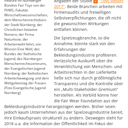
Akteure im Nürnberger
Angaben der Studie
"Toys Report
Bündnis Fair Toys von der
2017"
. Beide Branchen arbeiten mit
FHWS, Fakultät
Firmenaudits und freiwilligen
Wirtschaftswissenschaften;
Selbstverpflichtungen, die oft nicht
dem Menschenrechtsbüro
die gewünschten Wirkungen
der Stadt Nürnberg; der
entfalten können.
Christlichen Initiative
Romero; der Firma
Die Spielzeugbranche, so die
Naturkiste; der
Annahme, könnte stark von den
Arbeiterwohl-fahrt; von
Mission Eine Welt; des
Erfahrungen der
Bundes der Katholische
Bekleidungsindustrie profitieren.
Jugend; des Nürnberger
Verlässliche Auskunft über die
Menschenrechtszentrums,
Verwirklichung von Menschen- und
der Evangelischen Jugend
Arbeitsrechten in der Lieferkette
Nürnberg; der Katholischen
ließe sich nur durch größtmögliche
Arbeiterbewegung und dem
Weltgebetstag der Frauen.
Transparenz und die Kontrolle über
(Foto Evangelische Jugend
ein „Multi-Stakeholder-Gremium“
Nürnberg)
herstellen. Als Vorbild könne hier
die Fair Wear Foundation aus der
Bekleidungsindustrie herangezogen werden. Bisher seien
jedoch kaum Unternehmen aus der Spielzeugindustrie bereit,
ihre Einkaufspraxis strukturell zu ändern. Deswegen steht für
2018 u.a. die Information der Öffentlichkeit im Fokus der