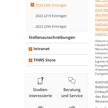
2024 (206 Einträge)
2023 (219 Einträge)
2022 (294 Einträge)
Stellenausschreibungen
Akteure i
Fakultät 
Intranet
Menschenr
Initiativ
fahrt; vo
THWS Store
Jugend; 
Evangelis
Arbeiter
Evangeli
Kontrol
Bekleid
Studien-
Beratung
Einkauf
interessierte
und Service
des Bün
Wissens