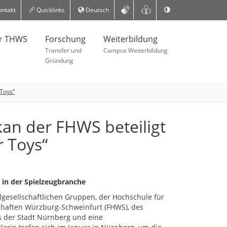
ntakt
Quicklinks
Deutsch
er THWS
Forschung
Weiterbildung
Transfer und
Campus Weiterbildung
Gründung
 Toys“
kan der FHWS beteiligt
 Toys“
 in der Spielzeugbranche
ilgesellschaftlichen Gruppen, der Hochschule für
haften Würzburg-Schweinfurt (FHWS), des
 der Stadt Nürnberg und eine