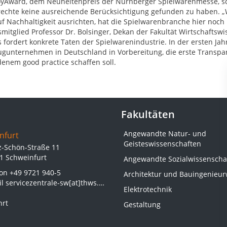
yAward, dem Neuheitenpreis der Nürnberger Spielwarenmesse, sc
rechte keine ausreichende Berücksichtigung gefunden zu haben. 
f Nachhaltigkeit ausrichten, hat die Spielwarenbranche hier noch
mitglied Professor Dr. Bolsinger, Dekan der Fakultät Wirtschafts
 fordert konkrete Taten der Spielwarenindustrie. In der ersten Ja
ugunternehmen in Deutschland in Vorbereitung, die erste Transpa
enem good practice schaffen soll.
Fakultäten
Angewandte Natur- und
nfurt
Geisteswissenschaften
z-Schön-Straße 11
1 Schweinfurt
Angewandte Sozialwissenscha
fon
+49 9721 940-5
Architektur und Bauingenieu
il
servicezentrale-sw[at]thws.de
Elektrotechnik
hrt
Gestaltung