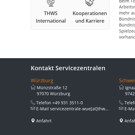
Beim To
Arbeits
THWS
Kooperationen
mehr au
Bündnis
International
und Karriere
Bündnis
Spielze
vorhand
Kontakt Servicezentralen
Würzburg
Schwei
Münzstraße 12
Igna
97070 Würzburg
9742
Telefon
+49 931 3511-0
Tele
E-Mail
servicezentrale-wue[at]thws.de
E-Ma
Anfahrt
Anfa