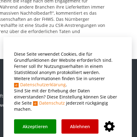
heint die Frage nach dem Engagement für
„Während andere Branchen ihre Lieferketten immer
 massiven Nachholbedarf!“, kommentiert es das
wissenschaften an der FHWS. Das Nürnberger
hreshälfte ist eine Studie zu CSR-Anstrengungen von
renz über die erforderlichen Taten und
Diese Seite verwendet Cookies, die für
Grundfunktionen der Website erforderlich sind.
Ferner soll Ihr Nutzungsverhalten in einem
Statistiktool anonym protokolliert werden.
Weitere Informationen finden Sie in unserer
Informatik und Wirtschaftsinformatik
Datenschutzerklärung
.
Kunststofftechnik und Vermessung
Sind Sie mit der Erhebung der Daten
ften
einverstanden? Diese Einstellung können Sie über
Maschinenbau
die Seite
Datenschutz
jederzeit rückgängig
rwesen
THWS Business School
machen.
Wirtschaftsingenieurwesen
Akzeptieren
Ablehnen