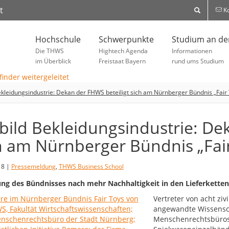
t
Ko
Hochschule
Schwerpunkte
Studium an d
Die THWS
Hightech Agenda
Informationen
im Überblick
Freistaat Bayern
rund ums Studium
ekleidungsindustrie: Dekan der FHWS beteiligt sich am Nürnberger Bündnis „Fair
bild Bekleidungsindustrie: De
h am Nürnberger Bündnis „Fair
18 |
Pressemeldung
,
THWS Business School
ng des Bündnisses nach mehr Nachhaltigkeit in den Lieferketten
Vertreter von acht ziv
angewandte Wissensc
Menschenrechtsbüros