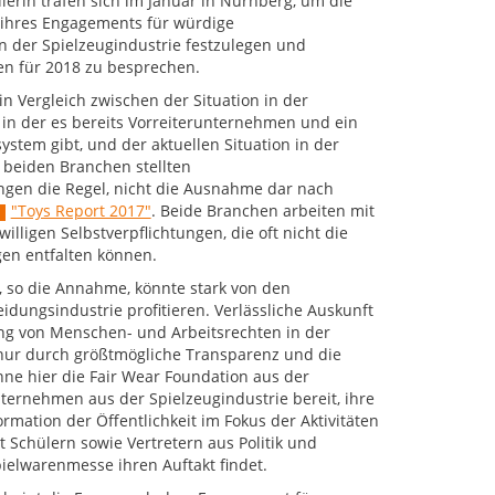
erin trafen sich im Januar in Nürnberg, um die
ihres Engagements für würdige
n der Spielzeugindustrie festzulegen und
en für 2018 zu besprechen.
in Vergleich zwischen der Situation in der
 in der es bereits Vorreiterunternehmen und ein
system gibt, und der aktuellen Situation in der
n beiden Branchen stellten
ngen die Regel, nicht die Ausnahme dar nach
"Toys Report 2017"
. Beide Branchen arbeiten mit
illigen Selbstverpflichtungen, die oft nicht die
en entfalten können.
, so die Annahme, könnte stark von den
idungsindustrie profitieren. Verlässliche Auskunft
ung von Menschen- und Arbeitsrechten in der
h nur durch größtmögliche Transparenz und die
nne hier die Fair Wear Foundation aus der
ernehmen aus der Spielzeugindustrie bereit, ihre
ormation der Öffentlichkeit im Fokus der Aktivitäten
 Schülern sowie Vertretern aus Politik und
ielwarenmesse ihren Auftakt findet.