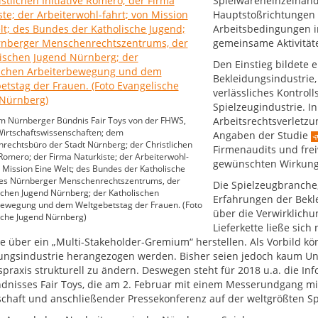
Spielwareneinzelhändl
Hauptstoßrichtungen 
Arbeitsbedingungen i
gemeinsame Aktivität
Den Einstieg bildete e
Bekleidungsindustrie,
verlässliches Kontroll
Spielzeugindustrie. I
m Nürnberger Bündnis Fair Toys von der FHWS,
Arbeitsrechtsverletzu
Wirtschaftswissenschaften; dem
Angaben der Studie
echtsbüro der Stadt Nürnberg; der Christlichen
Firmenaudits und freiw
e Romero; der Firma Naturkiste; der Arbeiterwohl-
gewünschten Wirkung
n Mission Eine Welt; des Bundes der Katholische
des Nürnberger Menschenrechtszentrums, der
Die Spielzeugbranche
chen Jugend Nürnberg; der Katholischen
Erfahrungen der Bekle
bewegung und dem Weltgebetstag der Frauen. (Foto
über die Verwirklich
sche Jugend Nürnberg)
Lieferkette ließe sic
le über ein „Multi-Stakeholder-Gremium“ herstellen. Als Vorbild kö
ungsindustrie herangezogen werden. Bisher seien jedoch kaum Unt
spraxis strukturell zu ändern. Deswegen steht für 2018 u.a. die Inf
dnisses Fair Toys, die am 2. Februar mit einem Messerundgang mit
chaft und anschließender Pressekonferenz auf der weltgrößten Sp