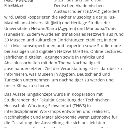
(Foto: THWS/Davit
Khintibidze)
Deutschen Akademischen
Austauschdienst (DAAD) gefördert
wird. Dabei kooperieren die Fächer Museologie der Julius-
Maximilians-Universität (JMU) und Heritage Studies der
Universitäten Helwan/Kairo (Ägypten) und Manouba/Tunis
(Tunesien). Zudem wurde ein trinationales Netzwerk aus rund
30 Museen und kulturellen Einrichtungen etabliert, in dem
sich Museumsexpertinnen und -experten sowie Studierende
bei analogen und digitalen Netzwerktreffen, Online-Lectures,
jährlichen digitalen Tagungen sowie in Praktika und
Abschlussarbeiten mit dem Thema Nachhaltigkeit
auseinandersetzten. Ziel der Veranstaltung ist es, darüber zu
informieren, was Museen in Ägypten, Deutschland und
Tunesien unternehmen, um nachhaltiger zu werden und
unser Klima zu schonen.
Das Ausstellungskonzept wurde in Kooperation mit
Studierenden der Fakultät Gestaltung der Technischen
Hochschule Würzburg-Schweinfurt (THWS) in
interdisziplinären Workshops entworfen und realisiert.
Nachhaltigkeit und Materialökonomie waren Leitmotive für
die Gestaltung der Ausstellung, die sich aus leichten