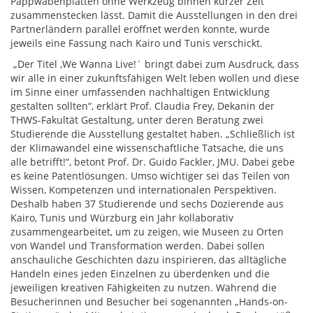
Pappwabenplatten ohne Werkzeug binnen kurzer Zeit
zusammenstecken lässt. Damit die Ausstellungen in den drei
Partnerländern parallel eröffnet werden konnte, wurde
jeweils eine Fassung nach Kairo und Tunis verschickt.
„Der Titel ,We Wanna Live!´ bringt dabei zum Ausdruck, dass
wir alle in einer zukunftsfähigen Welt leben wollen und diese
im Sinne einer umfassenden nachhaltigen Entwicklung
gestalten sollten“, erklärt Prof. Claudia Frey, Dekanin der
THWS-Fakultät Gestaltung, unter deren Beratung zwei
Studierende die Ausstellung gestaltet haben. „Schließlich ist
der Klimawandel eine wissenschaftliche Tatsache, die uns
alle betrifft!“, betont Prof. Dr. Guido Fackler, JMU. Dabei gebe
es keine Patentlösungen. Umso wichtiger sei das Teilen von
Wissen, Kompetenzen und internationalen Perspektiven.
Deshalb haben 37 Studierende und sechs Dozierende aus
Kairo, Tunis und Würzburg ein Jahr kollaborativ
zusammengearbeitet, um zu zeigen, wie Museen zu Orten
von Wandel und Transformation werden. Dabei sollen
anschauliche Geschichten dazu inspirieren, das alltägliche
Handeln eines jeden Einzelnen zu überdenken und die
jeweiligen kreativen Fähigkeiten zu nutzen. Während die
Besucherinnen und Besucher bei sogenannten „Hands-on-