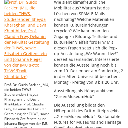
Wie sieht klimafreundliche
Mobilität aus? Warum ist das
Löschen von SPAM-E-Mails
nachhaltig? Welche Materialien
können Kultureinrichtungen
recyclen? Wie kann man den
Zugang zu Bildung, Teilhabe und
kultureller Vielfalt fördern? Mit
diesen Fragen setzt sich die Pop-
up-Ausstellung „We Wanne Live!“
derzeit auseinander. Interessierte
können die Ausstellung noch bis
zum 19. Dezember am Sanderring 2
in der Alten Universität besuchen,
Montag - Freitag von 8 bis 20 Uhr.
Prof. Dr. Guido Fackler, JMU,
die beiden THWS-
Ausstellung als Höhepunkt von
Studierenden Sheyda
"GreenMuseumHub"
Kharaghani und Davit
Khintibidze, Prof. Claudia
Die Ausstellung bildet den
Frey, Dekanin der Fakultät
Höhepunkt des Drittmittelprojekts
Gestaltung der THWS, sowie
„,GreenMuseumHub´: Sustainable
Elisabeth Greifenstein und
Futures for Museums and Heritage
Johanna Rieger von der JMU
Sites“, das drei Jahre vom