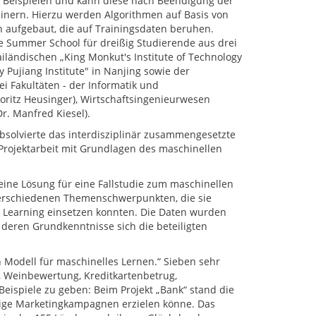
s Beispielen und kann diese nach Beendigung der
inern. Hierzu werden Algorithmen auf Basis von
n aufgebaut, die auf Trainingsdaten beruhen.
e Summer School für dreißig Studierende aus drei
iländischen „King Monkut's Institute of Technology
 Pujiang Institute" in Nanjing sowie der
i Fakultäten - der Informatik und
Moritz Heusinger), Wirtschaftsingenieurwesen
r. Manfred Kiesel).
bsolvierte das interdisziplinär zusammengesetzte
Projektarbeit mit Grundlagen des maschinellen
 eine Lösung für eine Fallstudie zum maschinellen
verschiedenen Themenschwerpunkten, die sie
e Learning einsetzen konnten. Die Daten wurden
 deren Grundkenntnisse sich die beteiligten
n Modell für maschinelles Lernen.“ Sieben sehr
 Weinbewertung, Kreditkartenbetrug,
ispiele zu geben: Beim Projekt „Bank“ stand die
nftige Marketingkampagnen erzielen könne. Das