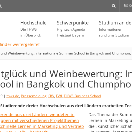
t
Ko
Hochschule
Schwerpunkte
Studium an d
Die THWS
Hightech Agenda
Informationen
im Überblick
Freistaat Bayern
rund ums Studium
 und Weinbewertung: Internationale Summer School in Bangkok und Chumphon, 
tglück und Weinbewertung: I
ool in Bangkok und Chumphon
19 |
thws.de
,
Pressemeldung
,
FIW
,
FWI
,
THWS Business School
 Studierende dreier Hochschulen aus drei Ländern erarbeiten Te
Das Thema der Summe
Lernen in Marketing u
die „künstliche“ Sch