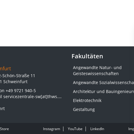
Fakultäten
Angewandte Natur- und
nfurt
Geisteswissenschaften
z-Schön-Straße 11
1 Schweinfurt
Angewandte Sozialwissenscha
fon
+49 9721 940-5
Architektur und Bauingenieu
il
servicezentrale-sw[at]thws.de
Elektrotechnik
hrt
Gestaltung
Store
Instagram
YouTube
LinkedIn
Im