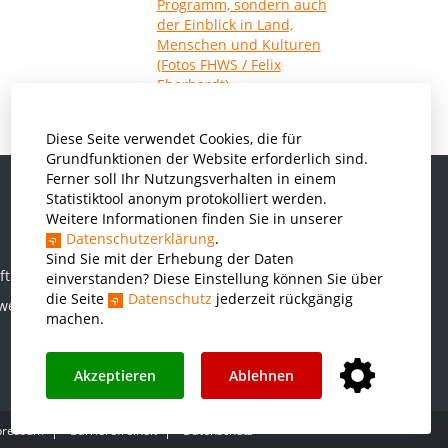
Diese Seite verwendet Cookies, die für
Grundfunktionen der Website erforderlich sind.
Ferner soll Ihr Nutzungsverhalten in einem
Statistiktool anonym protokolliert werden.
Weitere Informationen finden Sie in unserer
Informatik und Wirtschaftsinformatik
Datenschutzerklärung
.
Kunststofftechnik und Vermessung
Sind Sie mit der Erhebung der Daten
ften
einverstanden? Diese Einstellung können Sie über
Maschinenbau
die Seite
Datenschutz
jederzeit rückgängig
rwesen
THWS Business School
machen.
Wirtschaftsingenieurwesen
Akzeptieren
Ablehnen
pressum
Barrierefreiheit
Datenschutz