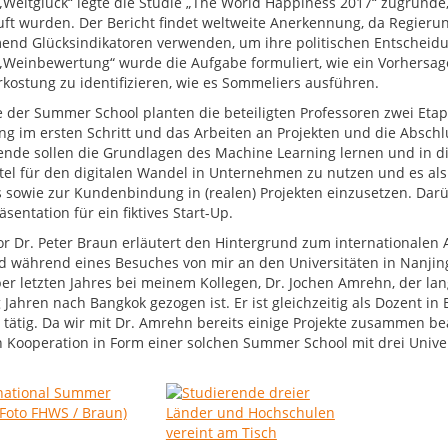
Weltglück“ legte die Studie „The World Happiness 2017“ zugrunde,
uft wurden. Der Bericht findet weltweite Anerkennung, da Regierun
nd Glücksindikatoren verwenden, um ihre politischen Entscheidu
 „Weinbewertung“ wurde die Aufgabe formuliert, wie ein Vorhersa
rkostung zu identifizieren, wie es Sommeliers ausführen.
le der Summer School planten die beteiligten Professoren zwei Eta
ng im ersten Schritt und das Arbeiten an Projekten und die Abschl
ende sollen die Grundlagen des Machine Learning lernen und in di
ttel für den digitalen Wandel in Unternehmen zu nutzen und es als
s sowie zur Kundenbindung in (realen) Projekten einzusetzen. Darü
äsentation für ein fiktives Start-Up.
or Dr. Peter Braun erläutert den Hintergrund zum internationalen 
d während eines Besuches von mir an den Universitäten in Nanj
r letzten Jahres bei meinem Kollegen, Dr. Jochen Amrehn, der lan
Jahren nach Bangkok gezogen ist. Er ist gleichzeitig als Dozent in 
 tätig. Da wir mit Dr. Amrehn bereits einige Projekte zusammen be
 Kooperation in Form einer solchen Summer School mit drei Univer