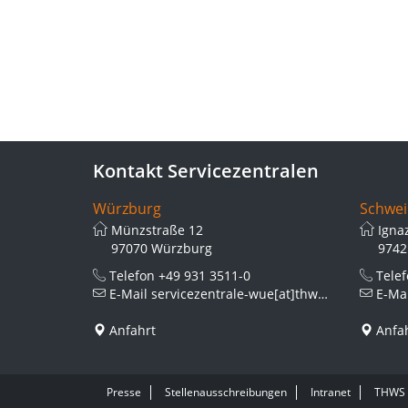
Kontakt Servicezentralen
Würzburg
Schwei
Münzstraße 12
Igna
97070 Würzburg
9742
Telefon
+49 931 3511-0
Tele
E-Mail
servicezentrale-wue[at]thws.de
E-Ma
Anfahrt
Anfa
Presse
Stellenausschreibungen
Intranet
THWS 