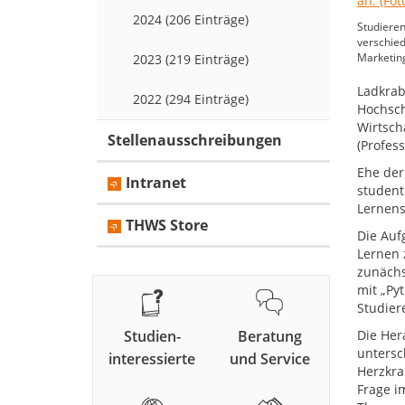
2024 (206 Einträge)
Studieren
verschied
Marketing
2023 (219 Einträge)
Ladkrab
2022 (294 Einträge)
Hochsch
Wirtsch
Stellenausschreibungen
(Profes
Ehe der
Intranet
student
Lernens
THWS Store
Die Auf
Lernen 
zunächs
mit „Py
Studier
Studien-
Beratung
Die Her
untersc
interessierte
und Service
Herzkra
Frage i