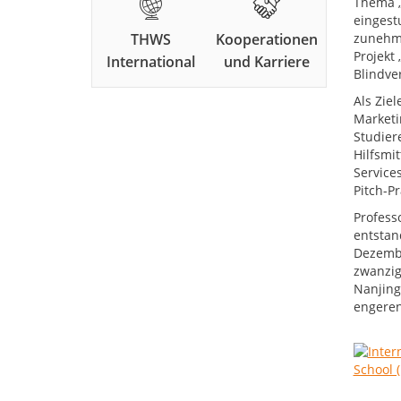
Thema „
eingest
THWS
Kooperationen
zunehme
Projekt
International
und Karriere
Blindve
Als Zie
Marketi
Studier
Hilfsmi
Service
Pitch-Pr
Profess
entstan
Dezembe
zwanzig 
Nanjing
engeren