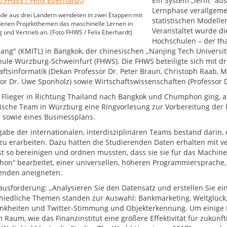
Ein System „lernt“ au
Lernphase verallgeme
de aus drei Ländern wendeten in zwei Etappen mit
statistischen Modelle
enen Projektthemen das maschinelle Lernen in
Veranstaltet wurde di
 und Vertrieb an. (Foto FHWS / Felix Eberhardt)
Hochschulen – der tha
ang" (KMITL) in Bangkok, der chinesischen „Nanjing Tech University
ule Würzburg-Schweinfurt (FHWS). Die FHWS beteiligte sich mit dre
aftsinformatik (Dekan Professor Dr. Peter Braun, Christoph Raab, 
sor Dr. Uwe Sponholz) sowie Wirtschaftswissenschaften (Professor D
 Flieger in Richtung Thailand nach Bangkok und Chumphon ging, a
ische Team in Würzburg eine Ringvorlesung zur Vorbereitung der 
 sowie eines Businessplans.
gabe der internationalen, interdisziplinären Teams bestand darin,
zu erarbeiten. Dazu hatten die Studierenden Daten erhalten mit 
t so bereinigen und ordnen mussten, dass sie sie für das Machin
thon“ bearbeitet, einer universellen, höheren Programmiersprache,
enden aneigneten.
ausforderung: „Analysieren Sie den Datensatz und erstellen Sie ei
hiedliche Themen standen zur Auswahl: Bankmarketing, Weltglück,
nkheiten und Twitter-Stimmung und Objekterkennung. Um einige Be
m Raum, wie das Finanzinstitut eine größere Effektivität für zukü