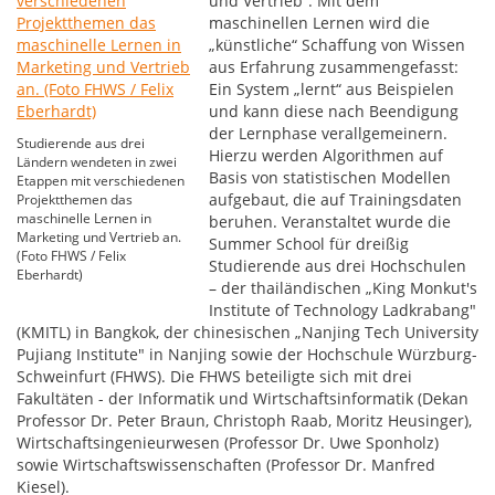
und Vertrieb“. Mit dem
maschinellen Lernen wird die
„künstliche“ Schaffung von Wissen
aus Erfahrung zusammengefasst:
Ein System „lernt“ aus Beispielen
und kann diese nach Beendigung
der Lernphase verallgemeinern.
Studierende aus drei
Hierzu werden Algorithmen auf
Ländern wendeten in zwei
Basis von statistischen Modellen
Etappen mit verschiedenen
aufgebaut, die auf Trainingsdaten
Projektthemen das
maschinelle Lernen in
beruhen. Veranstaltet wurde die
Marketing und Vertrieb an.
Summer School für dreißig
(Foto FHWS / Felix
Studierende aus drei Hochschulen
Eberhardt)
– der thailändischen „King Monkut's
Institute of Technology Ladkrabang"
(KMITL) in Bangkok, der chinesischen „Nanjing Tech University
Pujiang Institute" in Nanjing sowie der Hochschule Würzburg-
Schweinfurt (FHWS). Die FHWS beteiligte sich mit drei
Fakultäten - der Informatik und Wirtschaftsinformatik (Dekan
Professor Dr. Peter Braun, Christoph Raab, Moritz Heusinger),
Wirtschaftsingenieurwesen (Professor Dr. Uwe Sponholz)
sowie Wirtschaftswissenschaften (Professor Dr. Manfred
Kiesel).