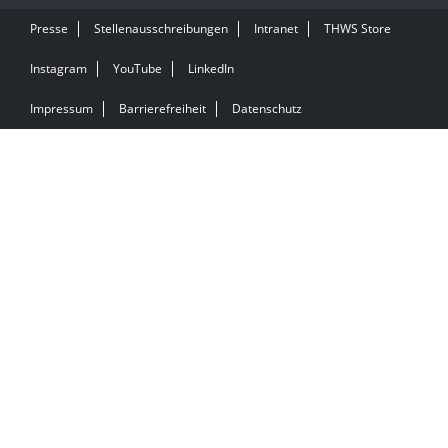
Presse
Stellenausschreibungen
Intranet
THWS Store
Instagram
YouTube
LinkedIn
Impressum
Barrierefreiheit
Datenschutz