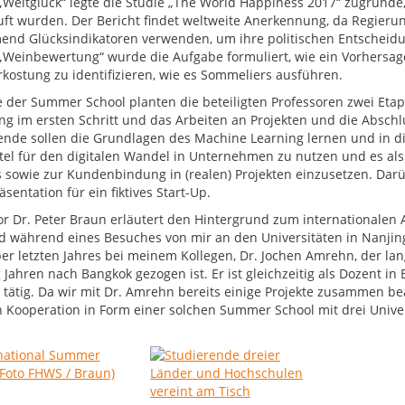
Weltglück“ legte die Studie „The World Happiness 2017“ zugrunde,
uft wurden. Der Bericht findet weltweite Anerkennung, da Regierun
nd Glücksindikatoren verwenden, um ihre politischen Entscheidu
 „Weinbewertung“ wurde die Aufgabe formuliert, wie ein Vorhersa
rkostung zu identifizieren, wie es Sommeliers ausführen.
le der Summer School planten die beteiligten Professoren zwei Eta
ng im ersten Schritt und das Arbeiten an Projekten und die Abschl
ende sollen die Grundlagen des Machine Learning lernen und in di
ttel für den digitalen Wandel in Unternehmen zu nutzen und es als
s sowie zur Kundenbindung in (realen) Projekten einzusetzen. Darü
äsentation für ein fiktives Start-Up.
or Dr. Peter Braun erläutert den Hintergrund zum internationalen 
d während eines Besuches von mir an den Universitäten in Nanj
r letzten Jahres bei meinem Kollegen, Dr. Jochen Amrehn, der lan
Jahren nach Bangkok gezogen ist. Er ist gleichzeitig als Dozent in 
 tätig. Da wir mit Dr. Amrehn bereits einige Projekte zusammen be
 Kooperation in Form einer solchen Summer School mit drei Univer