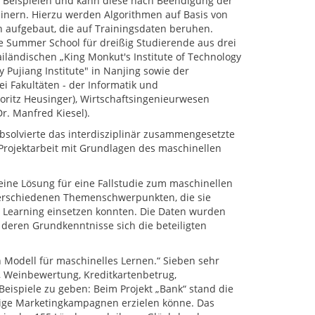
s Beispielen und kann diese nach Beendigung der
inern. Hierzu werden Algorithmen auf Basis von
n aufgebaut, die auf Trainingsdaten beruhen.
e Summer School für dreißig Studierende aus drei
iländischen „King Monkut's Institute of Technology
 Pujiang Institute" in Nanjing sowie der
i Fakultäten - der Informatik und
Moritz Heusinger), Wirtschaftsingenieurwesen
r. Manfred Kiesel).
bsolvierte das interdisziplinär zusammengesetzte
Projektarbeit mit Grundlagen des maschinellen
 eine Lösung für eine Fallstudie zum maschinellen
verschiedenen Themenschwerpunkten, die sie
e Learning einsetzen konnten. Die Daten wurden
 deren Grundkenntnisse sich die beteiligten
n Modell für maschinelles Lernen.“ Sieben sehr
 Weinbewertung, Kreditkartenbetrug,
ispiele zu geben: Beim Projekt „Bank“ stand die
nftige Marketingkampagnen erzielen könne. Das