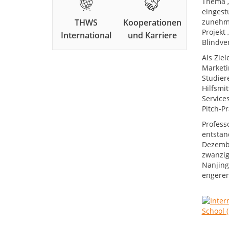
Thema „
eingest
THWS
Kooperationen
zunehme
Projekt
International
und Karriere
Blindve
Als Zie
Marketi
Studier
Hilfsmi
Service
Pitch-Pr
Profess
entstan
Dezembe
zwanzig 
Nanjing
engeren