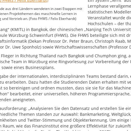
Ein System „lernt“ au
Lernphase verallgeme
de aus drei Ländern wendeten in zwei Etappen mit
statistischen Modelle
enen Projektthemen das maschinelle Lernen in
Veranstaltet wurde di
 und Vertrieb an. (Foto FHWS / Felix Eberhardt)
Hochschulen – der tha
ang" (KMITL) in Bangkok, der chinesischen „Nanjing Tech University
ule Würzburg-Schweinfurt (FHWS). Die FHWS beteiligte sich mit dre
aftsinformatik (Dekan Professor Dr. Peter Braun, Christoph Raab, 
sor Dr. Uwe Sponholz) sowie Wirtschaftswissenschaften (Professor D
 Flieger in Richtung Thailand nach Bangkok und Chumphon ging, a
ische Team in Würzburg eine Ringvorlesung zur Vorbereitung der 
 sowie eines Businessplans.
gabe der internationalen, interdisziplinären Teams bestand darin,
zu erarbeiten. Dazu hatten die Studierenden Daten erhalten mit 
t so bereinigen und ordnen mussten, dass sie sie für das Machin
thon“ bearbeitet, einer universellen, höheren Programmiersprache,
enden aneigneten.
ausforderung: „Analysieren Sie den Datensatz und erstellen Sie ei
hiedliche Themen standen zur Auswahl: Bankmarketing, Weltglück,
nkheiten und Twitter-Stimmung und Objekterkennung. Um einige Be
m Raum, wie das Finanzinstitut eine größere Effektivität für zukü