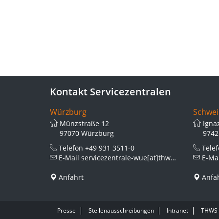
Kontakt Servicezentralen
Würzburg
Schwei
Münzstraße 12
Igna
97070 Würzburg
9742
Telefon
+49 931 3511-0
Tele
E-Mail
servicezentrale-wue[at]thws.de
E-Ma
Anfahrt
Anfa
Presse
Stellenausschreibungen
Intranet
THWS 