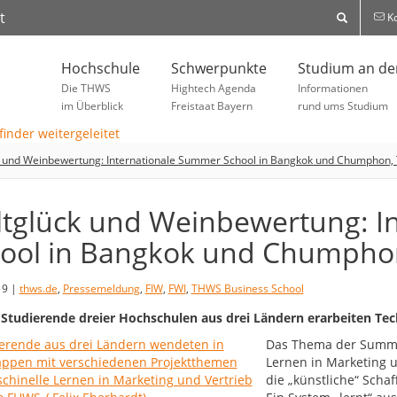
t
Ko
Hochschule
Schwerpunkte
Studium an d
Die THWS
Hightech Agenda
Informationen
im Überblick
Freistaat Bayern
rund ums Studium
 und Weinbewertung: Internationale Summer School in Bangkok und Chumphon, 
tglück und Weinbewertung: I
ool in Bangkok und Chumphon
19 |
thws.de
,
Pressemeldung
,
FIW
,
FWI
,
THWS Business School
 Studierende dreier Hochschulen aus drei Ländern erarbeiten Te
Das Thema der Summe
Lernen in Marketing u
die „künstliche“ Sch