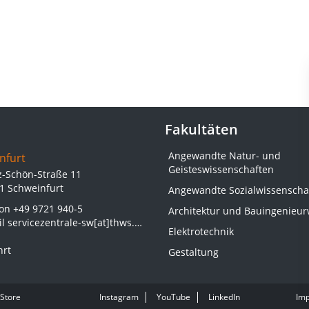
Fakultäten
Angewandte Natur- und
nfurt
Geisteswissenschaften
z-Schön-Straße 11
1 Schweinfurt
Angewandte Sozialwissenscha
fon
+49 9721 940-5
Architektur und Bauingenieu
il
servicezentrale-sw[at]thws.de
Elektrotechnik
hrt
Gestaltung
Store
Instagram
YouTube
LinkedIn
Im