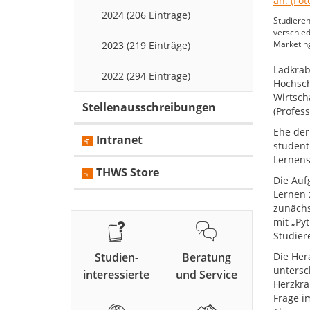
2024 (206 Einträge)
Studieren
verschied
Marketing
2023 (219 Einträge)
Ladkrab
2022 (294 Einträge)
Hochsch
Wirtsch
Stellenausschreibungen
(Profes
Ehe der
Intranet
student
Lernens
THWS Store
Die Auf
Lernen 
zunächs
mit „Py
Studier
Studien-
Beratung
Die Her
untersc
interessierte
und Service
Herzkra
Frage i