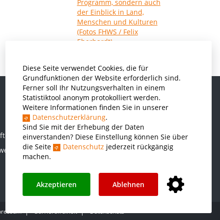
Diese Seite verwendet Cookies, die für
Grundfunktionen der Website erforderlich sind.
Ferner soll Ihr Nutzungsverhalten in einem
Statistiktool anonym protokolliert werden.
Weitere Informationen finden Sie in unserer
Informatik und Wirtschaftsinformatik
Datenschutzerklärung
.
Kunststofftechnik und Vermessung
Sind Sie mit der Erhebung der Daten
ften
einverstanden? Diese Einstellung können Sie über
Maschinenbau
die Seite
Datenschutz
jederzeit rückgängig
rwesen
THWS Business School
machen.
Wirtschaftsingenieurwesen
Akzeptieren
Ablehnen
pressum
Barrierefreiheit
Datenschutz