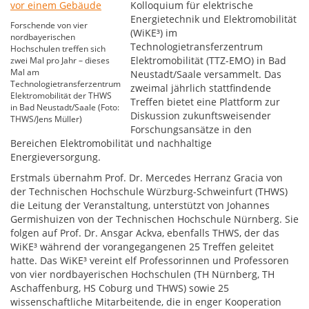
Kolloquium für elektrische
Energietechnik und Elektromobilität
Forschende von vier
(WiKE³) im
nordbayerischen
Technologietransferzentrum
Hochschulen treffen sich
Elektromobilität (TTZ-EMO) in Bad
zwei Mal pro Jahr – dieses
Mal am
Neustadt/Saale versammelt. Das
Technologietransferzentrum
zweimal jährlich stattfindende
Elektromobilität der THWS
Treffen bietet eine Plattform zur
in Bad Neustadt/Saale (Foto:
Diskussion zukunftsweisender
THWS/Jens Müller)
Forschungsansätze in den
Bereichen Elektromobilität und nachhaltige
Energieversorgung.
Erstmals übernahm Prof. Dr. Mercedes Herranz Gracia von
der Technischen Hochschule Würzburg-Schweinfurt (THWS)
die Leitung der Veranstaltung, unterstützt von Johannes
Germishuizen von der Technischen Hochschule Nürnberg. Sie
folgen auf Prof. Dr. Ansgar Ackva, ebenfalls THWS, der das
WiKE³ während der vorangegangenen 25 Treffen geleitet
hatte. Das WiKE³ vereint elf Professorinnen und Professoren
von vier nordbayerischen Hochschulen (TH Nürnberg, TH
Aschaffenburg, HS Coburg und THWS) sowie 25
wissenschaftliche Mitarbeitende, die in enger Kooperation