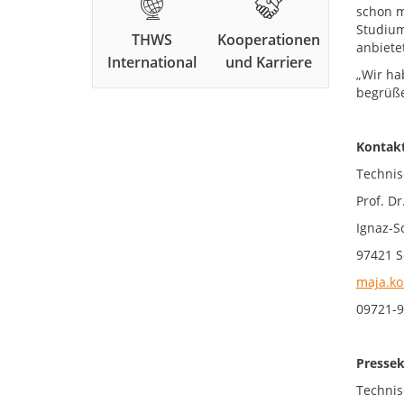
schon m
Studium
THWS
Kooperationen
anbietet
International
und Karriere
„Wir ha
begrüße
Ko
Technis
Prof. D
Ignaz-S
97421 S
maja.ko
09721-9
Pressek
Technis