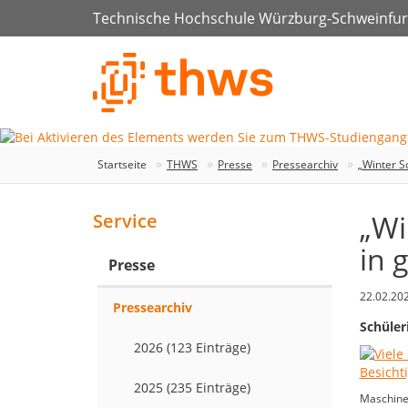
Technische Hochschule Würzburg-Schweinfur
Startseite
THWS
Presse
Pressearchiv
„Winter S
„Wi
Service
in 
Presse
22.02.20
Pressearchiv
Schüler
2026 (123 Einträge)
2025 (235 Einträge)
Maschinen