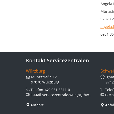
Angela 
Münzstr
97070 
angela.
0931 35
Kontakt Servicezentralen
Würzburg
Schwei
Münzstraße 12
Igna
97070 Würzburg
9742
Telefon
+49 931 3511-0
Tele
E-Mail
servicezentrale-wue[at]thws.de
E-Ma
Anfahrt
Anfa