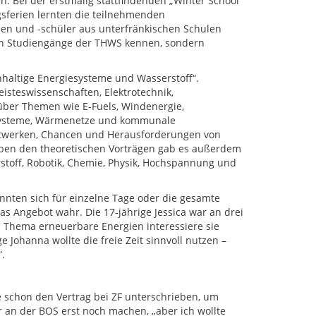
. Bei der erstmalig stattfindenden „Winter School“
sferien lernten die teilnehmenden
en und -schüler aus unterfränkischen Schulen
en Studiengänge der THWS kennen, sondern
haltige Energiesysteme und Wasserstoff“.
steswissenschaften, Elektrotechnik,
ber Themen wie E-Fuels, Windenergie,
esysteme, Wärmenetze und kommunale
aftwerken, Chancen und Herausforderungen von
ben den theoretischen Vorträgen gab es außerdem
stoff, Robotik, Chemie, Physik, Hochspannung und
nnten sich für einzelne Tage oder die gesamte
s Angebot wahr. Die 17-jährige Jessica war an drei
s Thema erneuerbare Energien interessiere sie
e Johanna wollte die freie Zeit sinnvoll nutzen –
.
be schon den Vertrag bei ZF unterschrieben, um
 an der BOS erst noch machen, „aber ich wollte