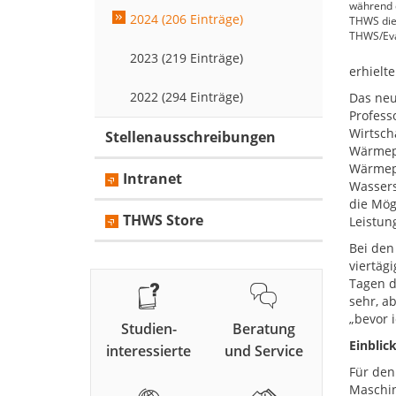
während d
2024 (206 Einträge)
THWS die 
THWS/Eva
2023 (219 Einträge)
erhielt
2022 (294 Einträge)
Das neu
Profess
Wirtsch
Stellenausschreibungen
Wärmepu
Wärmepl
Intranet
Wassers
die Mög
THWS Store
Leistun
Bei den
viertäg
Tagen d
sehr, ab
„bevor i
Studien-
Beratung
Einblic
interessierte
und Service
Für den
Maschin