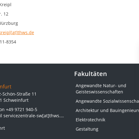
Kreipl
. 12
Würzburg
kreipl[at]thws.de
11-8354
Fakultäten
Angewandte Natur- und
nfurt
Geisteswissenschaften
z-Schön-Straße 11
1 Schweinfurt
Angewandte Sozialwissenscha
fon
+49 9721 940-5
Architektur und Bauingenieu
il
servicezentrale-sw[at]thws.de
Elektrotechnik
hrt
Gestaltung