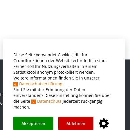
Diese Seite verwendet Cookies, die für
Grundfunktionen der Website erforderlich sind.
Ferner soll Ihr Nutzungsverhalten in einem
Statistiktool anonym protokolliert werden.
Weitere Informationen finden Sie in unserer
Informatik und Wirtschaftsinformatik
Datenschutzerklärung
.
Kunststofftechnik und Vermessung
Sind Sie mit der Erhebung der Daten
ften
einverstanden? Diese Einstellung können Sie über
Maschinenbau
die Seite
Datenschutz
jederzeit rückgängig
rwesen
THWS Business School
machen.
Wirtschaftsingenieurwesen
Akzeptieren
Ablehnen