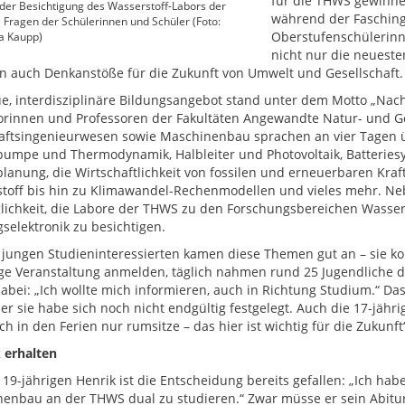
für die THWS gewinnen
er Besichtigung des Wasserstoff-Labors der
während der Fasching
Fragen der Schülerinnen und Schüler (Foto:
Oberstufenschülerinn
 Kaupp)
nicht nur die neuest
en auch Denkanstöße für die Zukunft von Umwelt und Gesellschaft.
e, interdisziplinäre Bildungsangebot stand unter dem Motto „Nach
orinnen und Professoren der Fakultäten Angewandte Natur- und Gei
aftsingenieurwesen sowie Maschinenbau sprachen an vier Tagen ü
mpe und Thermodynamik, Halbleiter und Photovoltaik, Batteri
anung, die Wirtschaftlichkeit von fossilen und erneuerbaren Kr
toff bis hin zu Klimawandel-Rechenmodellen und vieles mehr. Ne
lichkeit, die Labore der THWS zu den Forschungsbereichen Wasser
gselektronik zu besichtigen.
 jungen Studieninteressierten kamen diese Themen gut an – sie ko
ige Veranstaltung anmelden, täglich nahmen rund 25 Jugendliche da
abei: „Ich wollte mich informieren, auch in Richtung Studium.“ Da
er sie habe sich noch nicht endgültig festgelegt. Auch die 17-jährig
ch in den Ferien nur rumsitze – das hier ist wichtig für die Zukunft“
k erhalten
 19-jährigen Henrik ist die Entscheidung bereits gefallen: „Ich ha
enbau an der THWS dual zu studieren.“ Zwar müsse er sein Abitur