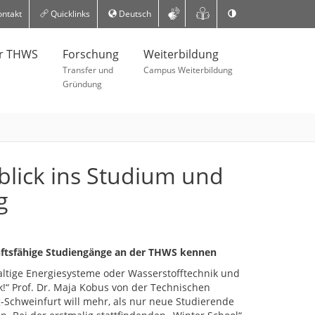
ntakt
Quicklinks
Deutsch
er THWS
Forschung
Weiterbildung
Transfer und
Campus Weiterbildung
Gründung
blick ins Studium und
g
nftsfähige Studiengänge an der THWS kennen
altige Energiesysteme oder Wasserstofftechnik und
ik!“ Prof. Dr. Maja Kobus von der Technischen
Schweinfurt will mehr, als nur neue Studierende