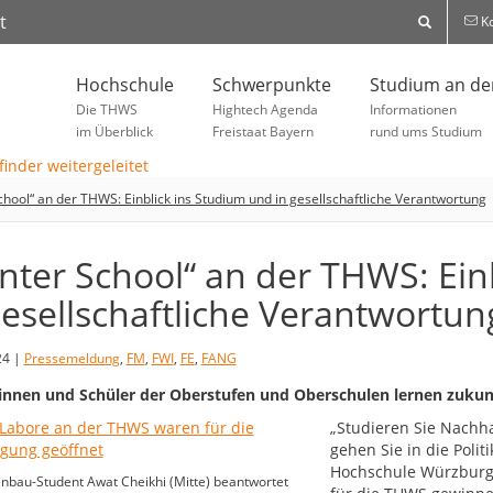
t
Ko
Hochschule
Schwerpunkte
Studium an d
Die THWS
Hightech Agenda
Informationen
im Überblick
Freistaat Bayern
rund ums Studium
chool“ an der THWS: Einblick ins Studium und in gesellschaftliche Verantwortung
nter School“ an der THWS: Ein
gesellschaftliche Verantwortun
24 |
Pressemeldung
,
FM
,
FWI
,
FE
,
FANG
innen und Schüler der Oberstufen und Oberschulen lernen zuku
„Studieren Sie Nachh
gehen Sie in die Polit
Hochschule Würzburg-
bau-Student Awat Cheikhi (Mitte) beantwortet